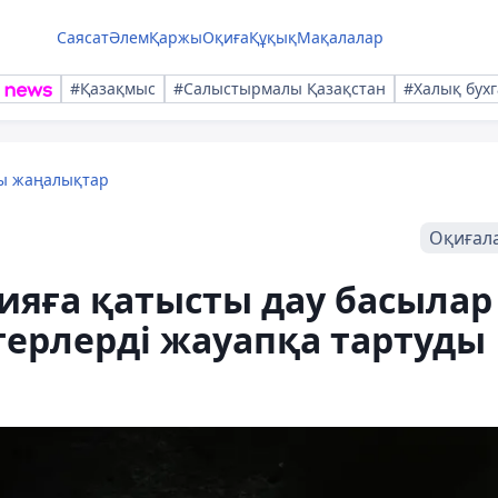
Саясат
Әлем
Қаржы
Оқиға
Құқық
Мақалалар
#Қазақмыс
#Салыстырмалы Қазақстан
#Халық бухг
лы жаңалықтар
Оқиғал
ияға қатысты дау басылар
ктерлерді жауапқа тартуды