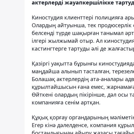
актерлерді жауапкершілікке тартуд
Киностудия клиенттері полицияға арыз
Олардың айтуынша, тек продюсерлік 
белсенді түрде шақырған танымал әртіс
ілгері жылжымай отыр. Ал киностуди
кастингтерге тартуды әлі де жалғасты
Қазіргі уақытта бұрынғы киностудияд
маңдайша алынып тасталған, терезелер
Болашақ актерлердің ата-аналары адв
құрылтайшысын ғана емес, жарнамаға 
Өйткені олардың пікірінше, дәл осы
компанияға сенім артқан.
Құқық қорғау органдарының мәліметін
Егер кінә дәлелденсе, компания құр
бостандығынан айыру жазасы тағайын