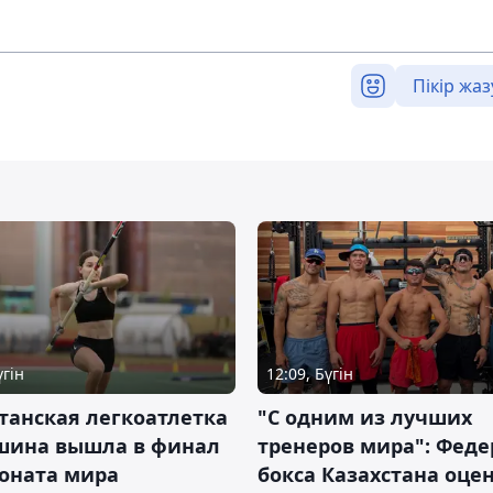
Пікір жаз
үгін
12:09, Бүгін
танская легкоатлетка
"С одним из лучших
шина вышла в финал
тренеров мира": Фед
оната мира
бокса Казахстана оце