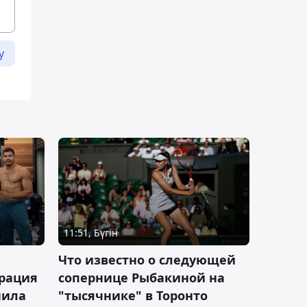
у
11:51, Бүгін
Что известно о следующей
ерация
сопернице Рыбакиной на
нила
"тысячнике" в Торонто