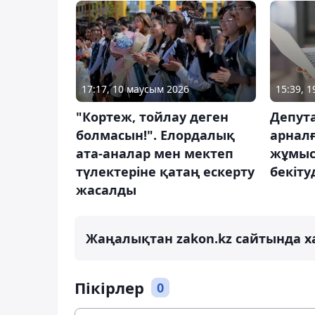
17:17, 10 маусым 2026
15:39, 
"Кортеж, тойлау деген
Депута
болмасын!". Елордалық
арнал
ата-аналар мен мектеп
жұмыс
түлектеріне қатаң ескерту
бекіту
жасалды
Жаңалықтан zakon.kz сайтында х
Пікірлер
0