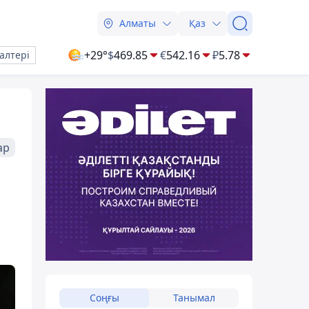
Алматы
Қаз
+29°
$
469.85
€
542.16
₽
5.78
алтері
ар
Соңғы
Танымал