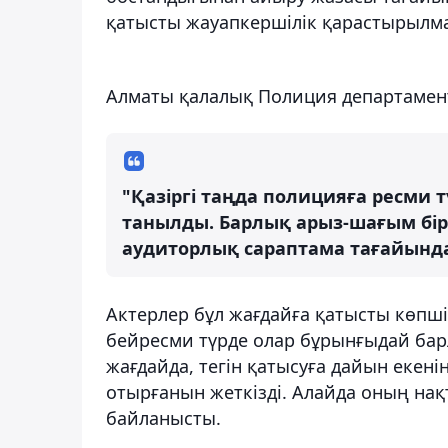
қатысты жауапкершілік қарастырылма
Алматы қалалық Полиция департаменті
"Қазіргі таңда полицияға ресми 
танылды. Барлық арыз-шағым бір қ
аудиторлық сараптама тағайында
Актерлер бұл жағдайға қатысты көпшіл
бейресми түрде олар бұрынғыдай бар
жағдайда, тегін қатысуға дайын екенін
отырғанын жеткізді. Алайда оның на
байланысты.