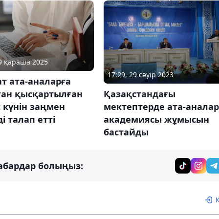
19 қараша 2025
17:29, 29 сәуір 2023
т ата-аналарға
ған қысқартылған
Қазақстандағы
 күнін заңмен
мектептерде ата-аналар
ді талап етті
академиясы жұмысын
бастайды
абардар болыңыз: