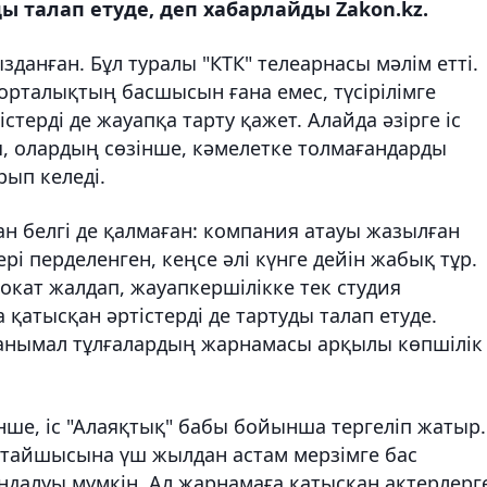
ы талап етуде, деп хабарлайды Zakon.kz.
данған. Бұл туралы "КТК" телеарнасы мәлім етті.
орталықтың басшысын ғана емес, түсірілімге
терді де жауапқа тарту қажет. Алайда әзірге іс
я, олардың сөзінше, кәмелетке толмағандарды
рып келеді.
ан белгі де қалмаған: компания атауы жазылған
і перделенген, кеңсе әлі күнге дейін жабық тұр.
окат жалдап, жауапкершілікке тек студия
қатысқан әртістерді де тартуды талап етуде.
 танымал тұлғалардың жарнамасы арқылы көпшілік
ше, іс "Алаяқтық" бабы бойынша тергеліп жатыр.
ылтайшысына үш жылдан астам мерзімге бас
далуы мүмкін. Ал жарнамаға қатысқан актерлерг