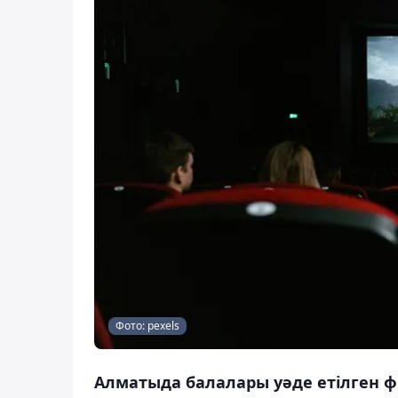
Фото: pexels
Алматыда балалары уәде етілген ф