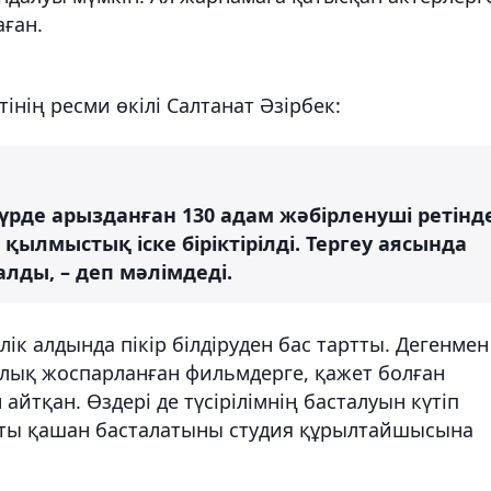
ған.
нің ресми өкілі Салтанат Әзірбек:
түрде арызданған 130 адам жәбірленуші ретінд
ылмыстық іске біріктірілді. Тергеу аясында
лды, – деп мәлімдеді.
ік алдында пікір білдіруден бас тартты. Дегенмен
лық жоспарланған фильмдерге, қажет болған
 айтқан. Өздері де түсірілімнің басталуын күтіп
қты қашан басталатыны студия құрылтайшысына