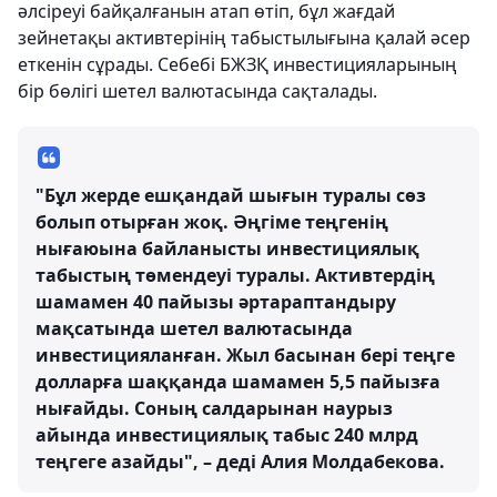
әлсіреуі байқалғанын атап өтіп, бұл жағдай
зейнетақы активтерінің табыстылығына қалай әсер
еткенін сұрады. Себебі БЖЗҚ инвестицияларының
бір бөлігі шетел валютасында сақталады.
"Бұл жерде ешқандай шығын туралы сөз
болып отырған жоқ. Әңгіме теңгенің
нығаюына байланысты инвестициялық
табыстың төмендеуі туралы. Активтердің
шамамен 40 пайызы әртараптандыру
мақсатында шетел валютасында
инвестицияланған. Жыл басынан бері теңге
долларға шаққанда шамамен 5,5 пайызға
нығайды. Соның салдарынан наурыз
айында инвестициялық табыс 240 млрд
теңгеге азайды", – деді Алия Молдабекова.