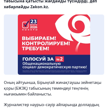
табысына қатысты жағдайды түсіндірді, деп
хабарлайды Zakon.kz.
Оның айтуынша, Бірыңғай жинақтаушы зейнетақы
қоры (БЖЗҚ) табысының төмендеуі теңгенің
нығаюымен байланысты.
Журналистер наурыз–сәуір айларында доллардың