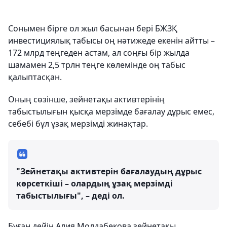
Сонымен бірге ол жыл басынан бері БЖЗҚ
инвестициялық табысы оң нәтижеде екенін айтты –
172 млрд теңгеден астам, ал соңғы бір жылда
шамамен 2,5 трлн теңге көлемінде оң табыс
қалыптасқан.
Оның сөзінше, зейнетақы активтерінің
табыстылығын қысқа мерзімде бағалау дұрыс емес,
себебі бұл ұзақ мерзімді жинақтар.
"Зейнетақы активтерін бағалаудың дұрыс
көрсеткіші – олардың ұзақ мерзімді
табыстылығы", – деді ол.
Бұған дейін Алия Молдабекова зейнетақы