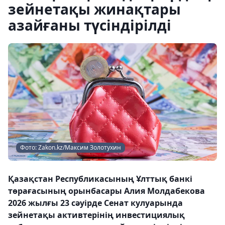
зейнетақы жинақтары
азайғаны түсіндірілді
Фото: Zakon.kz/Максим Золотухин
Қазақстан Республикасының Ұлттық банкі
төрағасының орынбасары Алия Молдабекова
2026 жылғы 23 сәуірде Сенат кулуарында
зейнетақы активтерінің инвестициялық