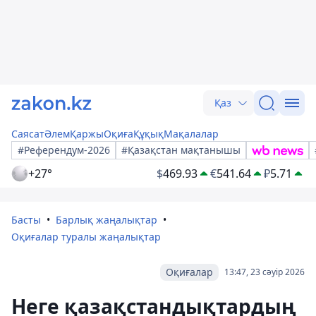
Қаз
Саясат
Әлем
Қаржы
Оқиға
Құқық
Мақалалар
#Референдум-2026
#Қазақстан мақтанышы
+27°
$
469.93
€
541.64
₽
5.71
Басты
Барлық жаңалықтар
Оқиғалар туралы жаңалықтар
Оқиғалар
13:47, 23 сәуір 2026
Неге қазақстандықтардың