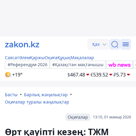
Қаз
Саясат
Әлем
Қаржы
Оқиға
Құқық
Мақалалар
#Референдум-2026
#Қазақстан мақтанышы
+19°
$
467.48
€
539.52
₽
5.73
Басты
Барлық жаңалықтар
Оқиғалар туралы жаңалықтар
Оқиғалар
13:10, 01 мамыр 2026
Өрт қауіпті кезең: ТЖМ