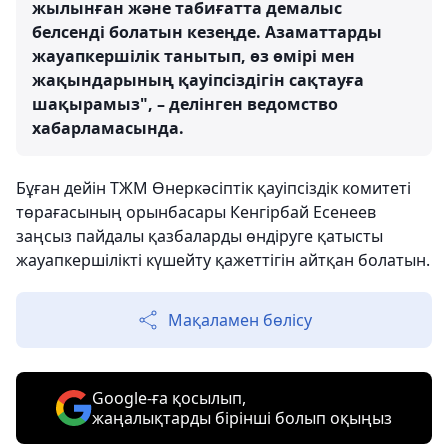
жылынған және табиғатта демалыс
белсенді болатын кезеңде. Азаматтарды
жауапкершілік танытып, өз өмірі мен
жақындарының қауіпсіздігін сақтауға
шақырамыз", – делінген ведомство
хабарламасында.
Бұған дейін ТЖМ Өнеркәсіптік қауіпсіздік комитеті
төрағасының орынбасары Кенгірбай Есенеев
заңсыз пайдалы қазбаларды өндіруге қатысты
жауапкершілікті күшейту қажеттігін айтқан болатын.
Мақаламен бөлісу
Google-ға қосылып,
жаңалықтарды бірінші болып оқыңыз