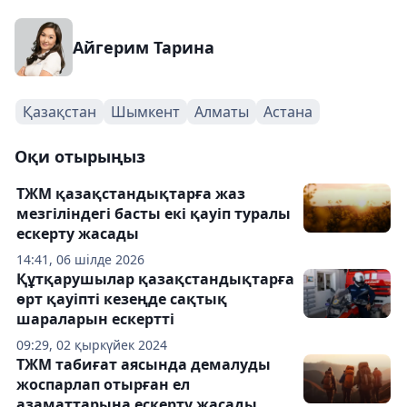
Айгерим Тарина
Қазақстан
Шымкент
Алматы
Астана
Оқи отырыңыз
ТЖМ қазақстандықтарға жаз
мезгіліндегі басты екі қауіп туралы
ескерту жасады
14:41, 06 шілде 2026
Құтқарушылар қазақстандықтарға
өрт қауіпті кезеңде сақтық
шараларын ескертті
09:29, 02 қыркүйек 2024
ТЖМ табиғат аясында демалуды
жоспарлап отырған ел
азаматтарына ескерту жасады