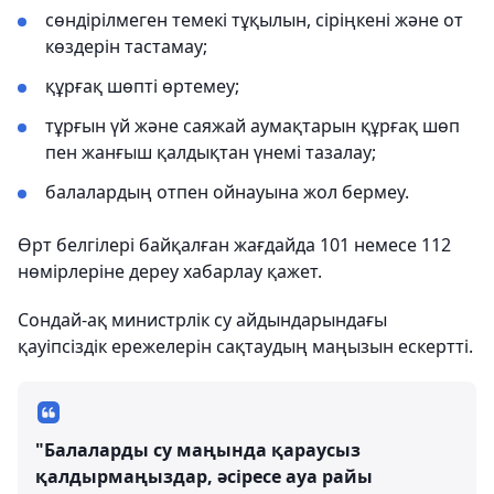
сөндірілмеген темекі тұқылын, сіріңкені және от
көздерін тастамау;
құрғақ шөпті өртемеу;
тұрғын үй және саяжай аумақтарын құрғақ шөп
пен жанғыш қалдықтан үнемі тазалау;
балалардың отпен ойнауына жол бермеу.
Өрт белгілері байқалған жағдайда 101 немесе 112
нөмірлеріне дереу хабарлау қажет.
Сондай-ақ министрлік су айдындарындағы
қауіпсіздік ережелерін сақтаудың маңызын ескертті.
"Балаларды су маңында қараусыз
қалдырмаңыздар, әсіресе ауа райы