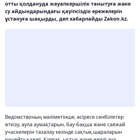
отты қолдануда жауапкершілік танытуға және
су айдындарындағы қауіпсіздік ережелерін
ұстануға шақырды, деп хабарлайды Zakon.kz.
Ведомствоның мәліметінше, әсіресе сенбіліктер
өткізу, аула аумақтарын, бау-бақша және саяжай
учаскелерін тазалау кезінде сақтық шараларын
күшейту қажет. Құрғақ, ыстық және желді ауа