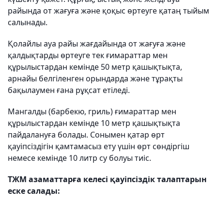
райында от жағуға және қоқыс өртеуге қатаң тыйым
салынады.
Қолайлы ауа райы жағдайында от жағуға және
қалдықтарды өртеуге тек ғимараттар мен
құрылыстардан кемінде 50 метр қашықтықта,
арнайы белгіленген орындарда және тұрақты
бақылаумен ғана рұқсат етіледі.
Мангалды (барбекю, гриль) ғимараттар мен
құрылыстардан кемінде 10 метр қашықтықта
пайдалануға болады. Сонымен қатар өрт
қауіпсіздігін қамтамасыз ету үшін өрт сөндіргіш
немесе кемінде 10 литр су болуы тиіс.
ТЖМ азаматтарға келесі қауіпсіздік талаптарын
еске салады: