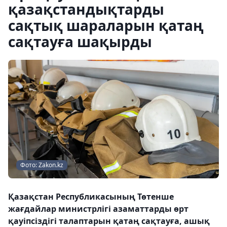
қазақстандықтарды
сақтық шараларын қатаң
сақтауға шақырды
Фото: Zakon.kz
Қазақстан Республикасының Төтенше
жағдайлар министрлігі азаматтарды өрт
қауіпсіздігі талаптарын қатаң сақтауға, ашық