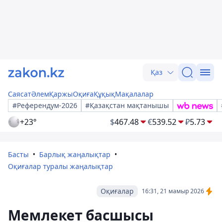
Қаз
Саясат
Әлем
Қаржы
Оқиға
Құқық
Мақалалар
#Референдум-2026
#Қазақстан мақтанышы
+23°
$
467.48
€
539.52
₽
5.73
Басты
Барлық жаңалықтар
Оқиғалар туралы жаңалықтар
Оқиғалар
16:31, 21 мамыр 2026
Мемлекет басшысы