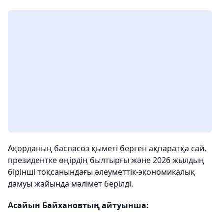
Ақорданың баспасөз қыметі берген ақпаратқа сай,
президентке өңірдің былтырғы және 2026 жылдың
бірінші тоқсанындағы әлеуметтік-экономикалық
дамуы жайында мәлімет берілді.
Асайын Байхановтың айтуынша: