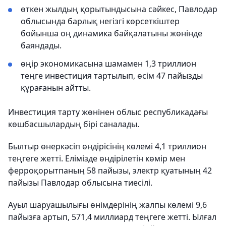
өткен жылдың қорытындысына сәйкес, Павлодар
облысында барлық негізгі көрсеткіштер
бойынша оң динамика байқалатыны жөнінде
баяндады.
өңір экономикасына шамамен 1,3 триллион
теңге инвестиция тартылып, өсім 47 пайызды
құрағанын айтты.
Инвестиция тарту жөнінен облыс республикадағы
көшбасшылардың бірі саналады.
Былтыр өнеркәсіп өндірісінің көлемі 4,1 триллион
теңгеге жетті. Елімізде өндірілетін көмір мен
ферроқорытпаның 58 пайызы, электр қуатының 42
пайызы Павлодар облысына тиесілі.
Ауыл шаруашылығы өнімдерінің жалпы көлемі 9,6
пайызға артып, 571,4 миллиард теңгеге жетті. Ылғал