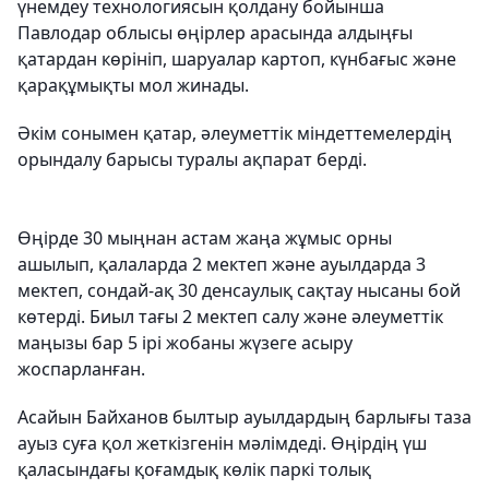
үнемдеу технологиясын қолдану бойынша
Павлодар облысы өңірлер арасында алдыңғы
қатардан көрініп, шаруалар картоп, күнбағыс және
қарақұмықты мол жинады.
Әкім сонымен қатар, әлеуметтік міндеттемелердің
орындалу барысы туралы ақпарат берді.
Өңірде 30 мыңнан астам жаңа жұмыс орны
ашылып, қалаларда 2 мектеп және ауылдарда 3
мектеп, сондай-ақ 30 денсаулық сақтау нысаны бой
көтерді. Биыл тағы 2 мектеп салу және әлеуметтік
маңызы бар 5 ірі жобаны жүзеге асыру
жоспарланған.
Асайын Байханов былтыр ауылдардың барлығы таза
ауыз суға қол жеткізгенін мәлімдеді. Өңірдің үш
қаласындағы қоғамдық көлік паркі толық