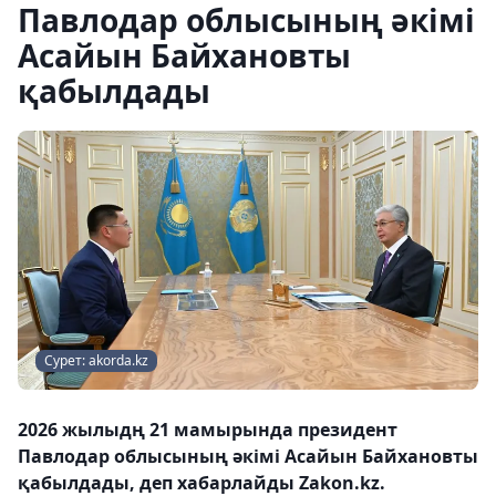
Павлодар облысының әкімі
Асайын Байхановты
қабылдады
Сурет: akorda.kz
2026 жылыдң 21 мамырында президент
Павлодар облысының әкімі Асайын Байхановты
қабылдады, деп хабарлайды Zakon.kz.