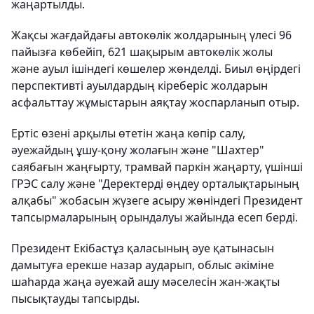
жаңартылды.
Жақсы жағдайдағы автокөлік жолдарының үлесі 96
пайызға көбейіп, 621 шақырым автокөлік жолы
және ауыл ішіндегі көшелер жөнделді. Биыл өңірдегі
перспективті ауылдардың кіреберіс жолдарын
асфальттау жұмыстарын аяқтау жоспарланып отыр.
Ертіс өзені арқылы өтетін жаңа көпір салу,
әуежайдың ұшу-қону жолағын және "Шахтер"
саябағын жаңғырту, трамвай паркін жаңарту, үшінші
ГРЭС салу және "Деректерді өңдеу орталықтарының
алқабы" жобасын жүзеге асыру жөніндегі Президент
тапсырмаларының орындалуы жайында есеп берді.
Президент Екібастұз қаласының әуе қатынасын
дамытуға ерекше назар аударып, облыс әкіміне
шаһарда жаңа әуежай ашу мәселесін жан-жақты
пысықтауды тапсырды.