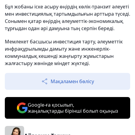
Бұл жобаны іске асыру өңірдің көлік-транзит әлеуеті
мен инвестициялық тартымдылығын арттыра түседі.
Сонымен қатар өңірдің әлеуметтік-экономикалық
тұрғыдан одан әрі дамуына тың серпін береді.
Мемлекет басшысы инвестиция тарту, әлеуметтік
инфрақұрылымды дамыту және инженерлік-
коммуналдық кешенді жаңғырту жұмыстарын
жалғастыру жөнінде міндет жүктеді.
Мақаламен бөлісу
Google-ға қосылып,
жаңалықтарды бірінші болып оқыңыз