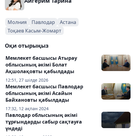
Айгерим Тарина
Молния
Павлодар
Астана
Тоқаев Касым-Жомарт
Оқи отырыңыз
Мемлекет басшысы Атырау
облысының әкімі Болат
Ақшолақовты қабылдады
12:51, 27 шілде 2026
Мемлекет басшысы Павлодар
облысының әкімі Асайын
Байхановты қабылдады
17:32, 12 ақпан 2024
Павлодар облысының әкімі
тұрғындарды сабыр сақтауға
үндеді