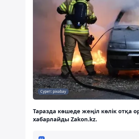
Сурет: pixabay
Таразда көшеде жеңіл көлік отқа о
хабарлайды Zakon.kz.