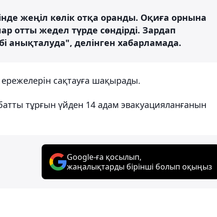
нде жеңіл көлік отқа оранды. Оқиға орнына
р отты жедел түрде сөндірді. Зардап
бі анықталуда", делінген хабарламада.
к ережелерін сақтауға шақырады.
батты тұрғын үйден 14 адам эвакуацияланғанын
Google-ға қосылып,
жаңалықтарды бірінші болып оқыңыз