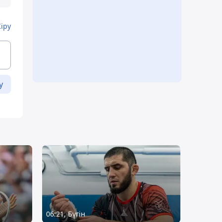
Кіру
у
06:21, Бүгін