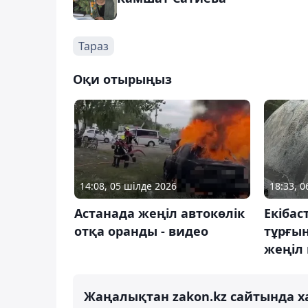
Тараз
Оқи отырыңыз
14:08, 05 шілде 2026
18:33, 
Астанада жеңіл автокөлік
Екібас
отқа оранды - видео
тұрғы
жеңіл 
Жаңалықтан zakon.kz сайтында х