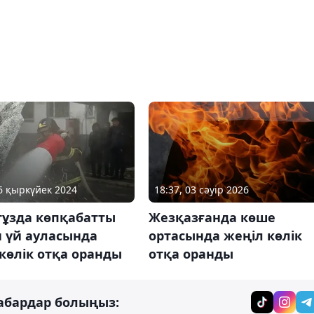
06 қыркүйек 2024
18:37, 03 сәуір 2026
тұзда көпқабатты
Жезқазғанда көше
н үй ауласында
ортасында жеңіл көлік
көлік отқа оранды
отқа оранды
абардар болыңыз: