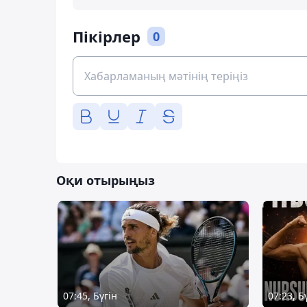
Пікірлер
0
Оқи отырыңыз
07:45, Бүгін
07:23, Б