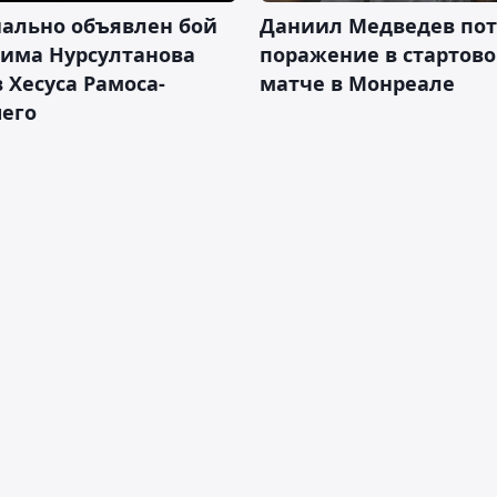
ально объявлен бой
Даниил Медведев по
има Нурсултанова
поражение в стартов
 Хесуса Рамоса-
матче в Монреале
его