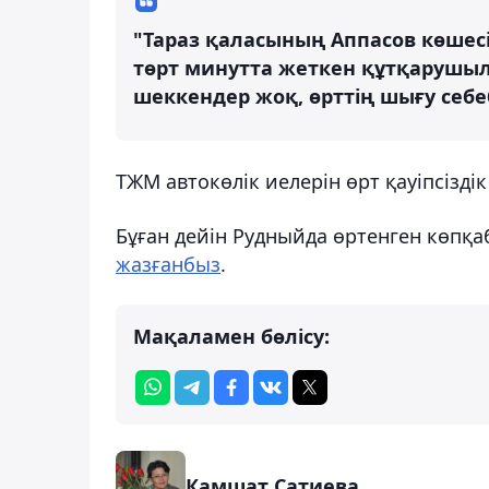
"Тараз қаласының Аппасов көшесі
төрт минутта жеткен құтқарушыла
шеккендер жоқ, өрттің шығу себе
ТЖМ автокөлік иелерін өрт қауіпсізді
Бұған дейін Рудныйда өртенген көпқа
жазғанбыз
.
Мақаламен бөлісу:
Камшат Сатиева