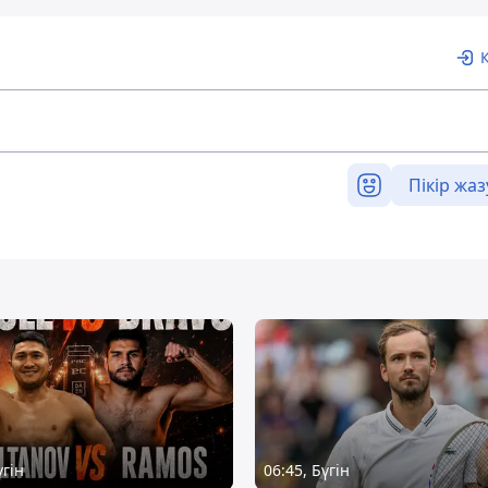
Пікір жаз
үгін
06:45, Бүгін