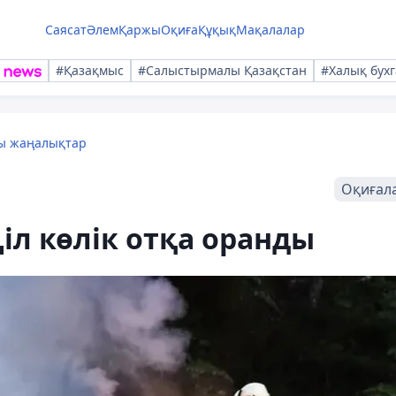
Саясат
Әлем
Қаржы
Оқиға
Құқық
Мақалалар
#Қазақмыс
#Салыстырмалы Қазақстан
#Халық бухг
лы жаңалықтар
Оқиғал
іл көлік отқа оранды