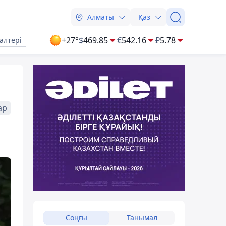
Алматы
Қаз
+27°
$
469.85
€
542.16
₽
5.78
алтері
ар
Соңғы
Танымал