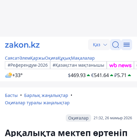
Қаз
Саясат
Әлем
Қаржы
Оқиға
Құқық
Мақалалар
#Референдум-2026
#Қазақстан мақтанышы
+33°
$
469.93
€
541.64
₽
5.71
Басты
Барлық жаңалықтар
Оқиғалар туралы жаңалықтар
Оқиғалар
21:32, 26 мамыр 2026
Арқалықта мектеп өртеніп