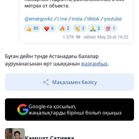
Бұған дейін түнде Астанадағы балалар
ауруханасынан өрт шыққанын
жазғанбыз
.
Мақаламен бөлісу
Google-ға қосылып,
жаңалықтарды бірінші болып оқыңыз
Камшат Сатиева