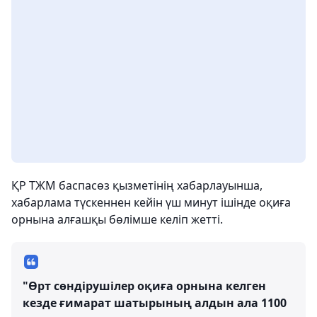
ҚР ТЖМ баспасөз қызметінің хабарлауынша,
хабарлама түскеннен кейін үш минут ішінде оқиға
орнына алғашқы бөлімше келіп жетті.
"Өрт сөндірушілер оқиға орнына келген
кезде ғимарат шатырының алдын ала 1100