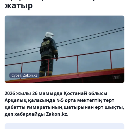
жатыр
Сурет: Zakon.kz
2026 жылы 26 мамырда Қостанай облысы
Арқалық қаласында №5 орта мектептің төрт
қабатты ғимаратының шатырынан өрт шықты,
деп хабарлайды Zakon.kz.