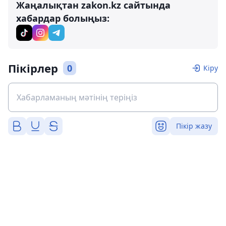
Жаңалықтан zakon.kz сайтында
хабардар болыңыз:
Пікірлер
0
Кіру
Пікір жазу