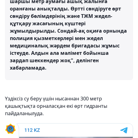
шаршы метр аумағы ашық жалынға
оранғаны анықталды. Өртті сөндіруге өрт
сөндіру бөлімдерінің және ТЖМ жедел-
құтқару жасағының күштері
жұмылдырылды. Сондай-ақ оқиға орнында
полиция қызметкерлері мен жедел
медициналық жәрдем бригадасы жұмыс
істеуде. Алдын ала мәлімет бойынша
зардап шеккендер жоқ", делінген
хабарламада.
Үздіксіз су беру үшін нысаннан 300 метр
қашықтықта орналасқан екі өрт гидранты
пайдаланылуда.