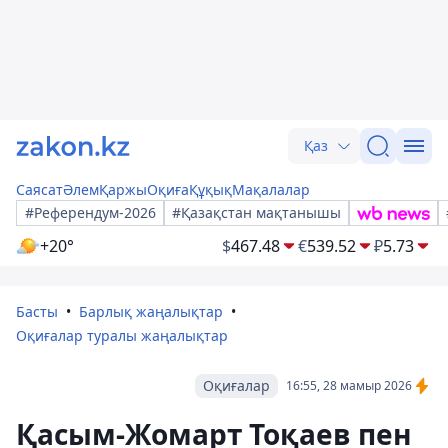
Қаз
Саясат
Әлем
Қаржы
Оқиға
Құқық
Мақалалар
#Референдум-2026
#Қазақстан мақтанышы
+20°
$
467.48
€
539.52
₽
5.73
Басты
Барлық жаңалықтар
Оқиғалар туралы жаңалықтар
Оқиғалар
16:55, 28 мамыр 2026
Қасым-Жомарт Тоқаев пен