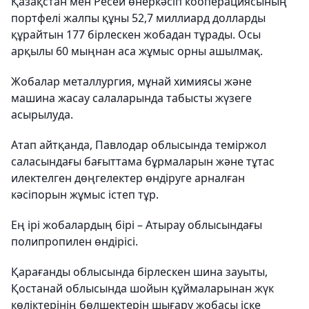
Қазақстан мен Ресей өнеркәсіп кооперациясының
портфелі жалпы құны 52,7 миллиард долларды
құрайтын 177 бірлескен жобадан тұрады. Осы
арқылы 60 мыңнан аса жұмыс орны ашылмақ.
Жобалар металлургия, мұнай химиясы және
машина жасау салаларында табысты жүзеге
асырылуда.
Атап айтқанда, Павлодар облысында теміржол
саласындағы бағыттама бұрмаларын және тұтас
илектелген дөңгелектер өндіруге арналған
кәсіпорын жұмыс істеп тұр.
Ең ірі жобалардың бірі – Атырау облысындағы
полипропилен өндірісі.
Қарағанды облысында бірлескен шина зауыты,
Қостанай облысында шойын құймаларынан жүк
көліктерінің бөлшектерін шығару жобасы іске