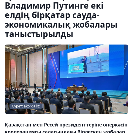
Владимир Путинге екі
елдің бірқатар сауда-
экономикалық жобалары
таныстырылды
Сурет: akorda.kz
Қазақстан мен Ресей президенттеріне өнеркәсіп
кооперациясы саласындағы бірлескен жобалар