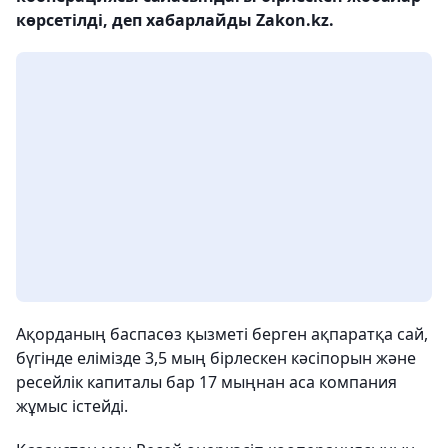
көрсетілді, деп хабарлайды Zakon.kz.
Ақорданың баспасөз қызметі берген ақпаратқа сай,
бүгінде елімізде 3,5 мың бірлескен кәсіпорын және
ресейлік капиталы бар 17 мыңнан аса компания
жұмыс істейді.