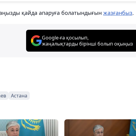
лаңызды қайда апаруға болатындығын
жазғанбыз
.
Google-ға қосылып,
жаңалықтарды бірінші болып оқыңыз
аев
Астана