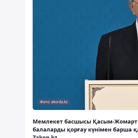
Фото: akorda.kz
Мемлекет басшысы Қасым-Жомарт Т
балаларды қорғау күнімен барша 
Zakon.kz.