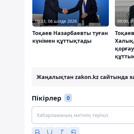
10:33, 06 шілде 2026
09:00, 
Тоқаев Назарбаевты туған
Тоқае
күнімен құттықтады
Халық
қорғау
құтты
Жаңалықтан zakon.kz сайтында х
Пікірлер
0