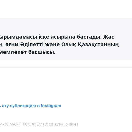
ырымдамасы іске асырыла бастады. Жас
ң, яғни Әділетті және Озық Қазақстанның
 мемлекет басшысы.
 эту публикацию в Instagram
M-JOMART TOQAYEV (@tokayev_online)