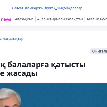
Саясат
Әлем
Қаржы
Оқиға
Құқық
Мақалалар
#Қазақмыс
#Салыстырмалы Қазақстан
#Халық бухг
лы жаңалықтар
Оқиғал
қ балаларға қатысты
е жасады