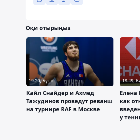
Оқи отырыңыз
19:20, Бүгін
18:49, Б
Кайл Снайдер и Ахмед
Елена 
Тажудинов проведут реванш
как от
на турнире RAF в Москве
введен
у тенн