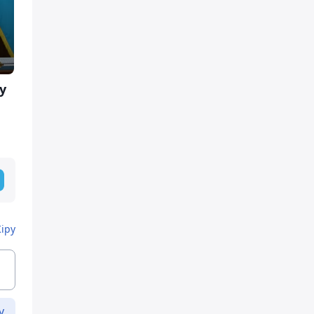
у
Кіру
у