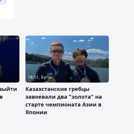
18:11, Бүгін
 выйти
Казахстанские гребцы
в
завоевали два "золота" на
старте чемпионата Азии в
Японии