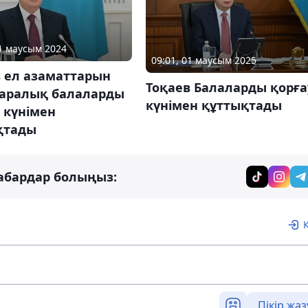
01 маусым 2024
09:01, 01 маусым 2025
в ел азаматтарын
Тоқаев Балаларды қорға
аралық балаларды
күнімен құттықтады
 күнімен
қтады
абардар болыңыз:
Пікір жаз