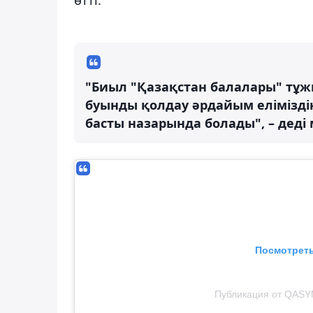
"Биыл "Қазақстан балалары" тұж
буынды қолдау әрдайым елімізді
басты назарында болады", – деді
Посмотреть
Публикация от QASY