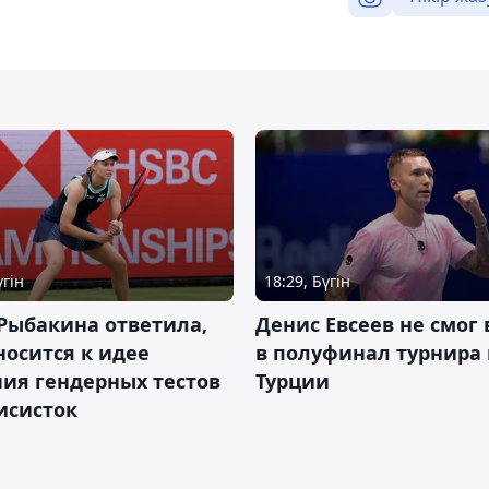
үгін
18:29, Бүгін
Рыбакина ответила,
Денис Евсеев не смог
носится к идее
в полуфинал турнира 
ия гендерных тестов
Турции
исисток