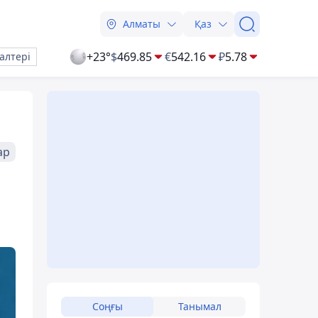
Алматы
Қаз
+23°
$
469.85
€
542.16
₽
5.78
алтері
ар
Соңғы
Танымал