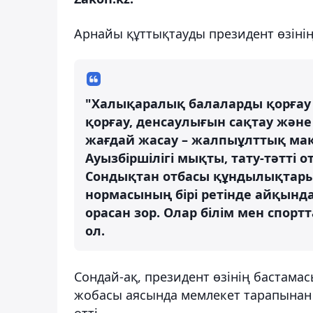
Арнайы құттықтауды президент өзіні
"Халықаралық балаларды қорғау 
қорғау, денсаулығын сақтау жә
жағдай жасау – жалпыұлттық мақ
Ауызбіршілігі мықты, тату-тәтті
Сондықтан отбасы құндылықтары
нормасының бірі ретінде айқынд
орасан зор. Олар білім мен спорт
ол.
Сондай-ақ, президент өзінің бастамас
жобасы аясында мемлекет тарапынан 
өтті.