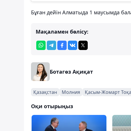
Бұған дейін Алматыда 1 маусымда ба
Мақаламен бөлісу:
Ботагөз Ақиқат
Қазақстан
Молния
Қасым-Жомарт Тоқ
Оқи отырыңыз