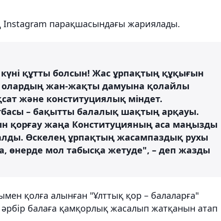
ң Instagram парақшасындағы жариялады.
күні құтты болсын! Жас ұрпақтың құқығын
не олардың жан-жақты дамуына қолайлы
сат және конституциялық міндет.
 отбасы – бақытты балалық шақтың арқауы.
н қорғау жаңа Конституцияның аса маңызды
алды. Өскелең ұрпақтың жасампаздық рухы
та, өнерде мол табысқа жетуде", – деп жазды
ымен қолға алынған "Ұлттық қор – балаларға"
әрбір балаға қамқорлық жасалып жатқанын атап