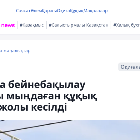
Саясат
Әлем
Қаржы
Оқиға
Құқық
Мақалалар
#Қазақмыс
#Салыстырмалы Қазақстан
#Халық бухг
лы жаңалықтар
Оқиғал
да бейнебақылау
ы мыңдаған құқық
олы кесілді