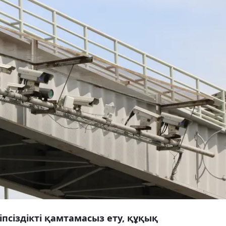
псіздікті қамтамасыз ету, құқық