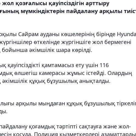
ол қозғалысы қауіпсіздігін арттыру
ғының мүмкіндіктерін пайдалану арқылы тиіс
қылы Сайрам ауданы көшелерінің бірінде Hyunda
 жүргіншілер өткелінде жүргіншіге жол бермегені
 бойынша әкімшілік шара көрілді.
қ қауіпсіздікті қамтамасыз ету үшін 116
мдық өлшегіш камерасы жұмыс істейді. Олардың
ық әкімшілік құқық бұзушылық анықталды.
алығы арқылы мыңдаған құқық бұзушылық тіркелі
ды.
айдалану қоғамдық тәртіпті сақтауға және жол-
лесін қосуда. Полиция қызметкерлері азаматтарды