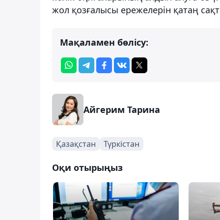
жол қозғалысы ережелерін қатаң сақ
Мақаламен бөлісу:
Айгерим Тарина
Қазақстан
Түркістан
Оқи отырыңыз