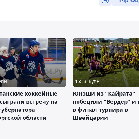
үгін
15:23, Бүгін
станские хоккейные
Юноши из "Кайрата"
сыграли встречу на
победили "Вердер" и
губернатора
в финал турнира в
ргской области
Швейцарии