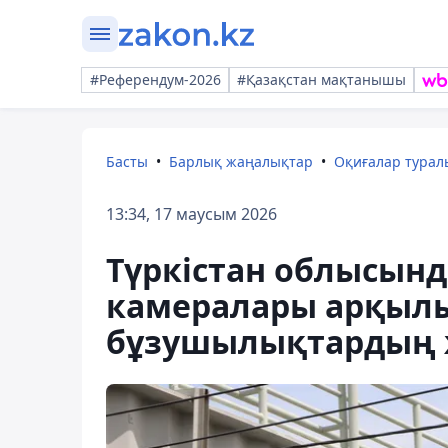
#Референдум-2026
#Қазақстан мақтанышы
Басты
Барлық жаңалықтар
Оқиғалар тура
13:34, 17 маусым 2026
Түркістан облысын
камералары арқыл
бұзушылықтардың ж