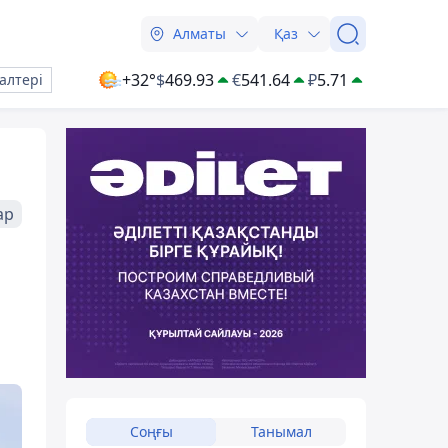
Алматы
Қаз
+32°
$
469.93
€
541.64
₽
5.71
алтері
ар
Соңғы
Танымал