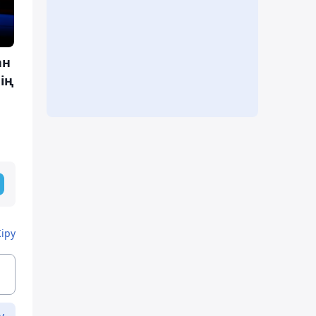
ан
ің
Кіру
у