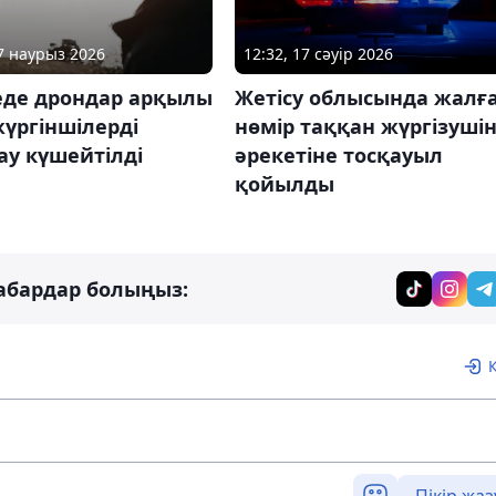
27 наурыз 2026
12:32, 17 сәуір 2026
еде дрондар арқылы
Жетісу облысында жалғ
үргіншілерді
нөмір таққан жүргізушін
ау күшейтілді
әрекетіне тосқауыл
қойылды
абардар болыңыз:
Пікір жаз