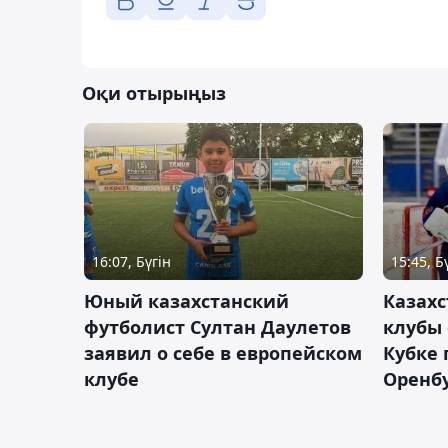
Оқи отырыңыз
16:07, Бүгін
15:45, Б
Юный казахстанский
Казах
футболист Султан Даулетов
клубы 
заявил о себе в европейском
Кубке 
клубе
Оренбу