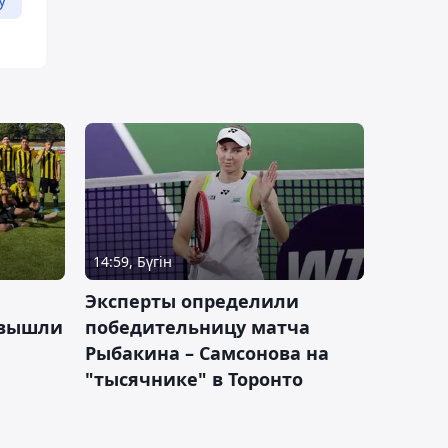
14:59, Бүгін
Эксперты определили
 вышли
победительницу матча
Рыбакина – Самсонова на
"тысячнике" в Торонто