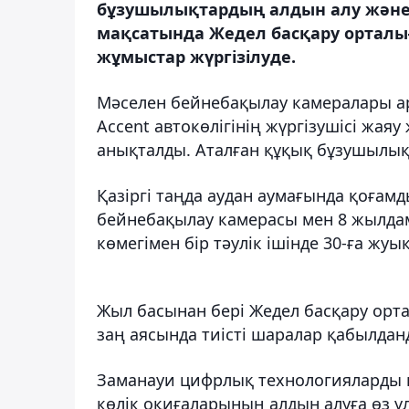
бұзушылықтардың алдын алу және ж
мақсатында Жедел басқару орталы
жұмыстар жүргізілуде.
Мәселен бейнебақылау камералары ар
Accent автокөлігінің жүргізушісі жаяу
анықталды. Аталған құқық бұзушылық
Қазіргі таңда аудан аумағында қоғамды
бейнебақылау камерасы мен 8 жылда
көмегімен бір тәулік ішінде 30-ға жу
Жыл басынан бері Жедел басқару орт
заң аясында тиісті шаралар қабылдан
Заманауи цифрлық технологияларды п
көлік оқиғаларының алдын алуға өз ү