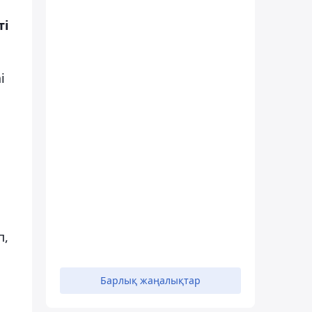
ті
i
п,
Барлық жаңалықтар