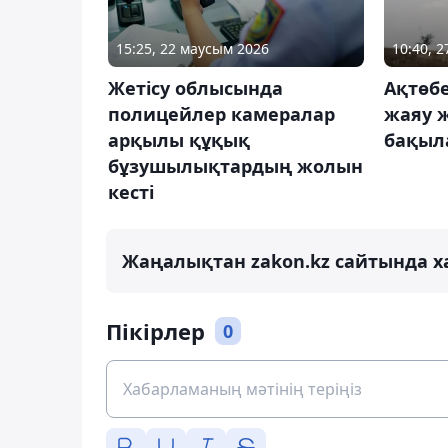
15:25, 22 маусым 2026
10:40, 
Жетісу облысында
Ақтөб
полицейлер камералар
жаяу ж
арқылы құқық
бақыл
бұзушылықтардың жолын
кесті
Жаңалықтан zakon.kz сайтында х
Пікірлер
0