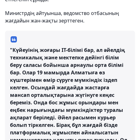
Министрдің айтуынша, ведомство отбасының
жағдайын жан-жақты зерттеген.
"Күйеуінің жоғары IT-білімі бар, ал әйелдің
техникалық және мектепке дейінгі білім
беру саласы бойынша арнаулы орта білімі
бар. Олар 19 мамырда Алматыға өз
күштерімен өмір сүруге мүмкіндік іздеп
келген. Осындай жағдайда жастарға
мансап орталықтарына жүгінуге кеңес
береміз. Онда бос жұмыс орындары мен
еңбек нарығындағы мүмкіндіктер туралы
ақпарат беріледі. Әйел расымен курьер
болып тіркелген. Бірақ бұл жағдай бізде
платформалық жұмыспен айналысатын