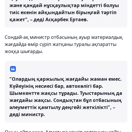
және қандай нұсқаулықтар міндетті болуы
тиіс екенін айқындайтын бірыңғай тәртіп
қажет", – деді Асқарбек Ертаев.
Сондай-ақ министр отбасының ауыр материалдық
жағдайда өмір сүріп жатқаны туралы ақпаратты
жоққа шығарды.
"Олардың қаржылық жағдайы жаман емес.
Күйеуінің несиесі бар, автокөлігі бар.
Шымкентте жақсы тұрады. Туыстарының да
жағдайы жақсы. Сондықтан бұл отбасының
әлеуметтік қамтылу деңгейі жеткілікті", –
деді министр.