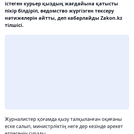
істеген курьер қыздың жағдайына қатысты
пікір білдіріп, ведомство жүргізген тексеру
нәтижелерін айтты, деп хабарлайды Zakon.kz
тілшісі.
Журналистер қоғамда қызу талқыланған оқиғаны
еске салып, министрліктің неге дер кезінде әрекет
етпегенін сұрады.