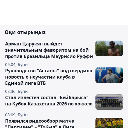
Оқи отырыңыз
Арман Царукян выйдет
значительным фаворитом на бой
против бразильца Маурисио Руффи
09:04, Бүгін
Руководство "Астаны" подтвердило
новость о неучастии клуба в
Единой лиге ВТБ
08:36, Бүгін
Стал известен состав "Бейбарыса"
на Кубок Казахстана 2026 по хоккею
08:09, Бүгін
Появился видеообзор матча
"Партизан" – "Тобыл" в Лиге