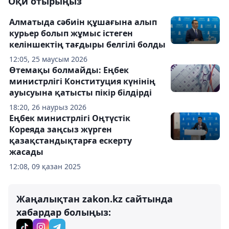
Оқи отырыңыз
Алматыда сәбиін құшағына алып
курьер болып жұмыс істеген
келіншектің тағдыры белгілі болды
12:05, 25 маусым 2026
Өтемақы болмайды: Еңбек
министрлігі Конституция күнінің
ауысуына қатысты пікір білдірді
18:20, 26 наурыз 2026
Еңбек министрлігі Оңтүстік
Кореяда заңсыз жүрген
қазақстандықтарға ескерту
жасады
12:08, 09 қазан 2025
Жаңалықтан zakon.kz сайтында
хабардар болыңыз: