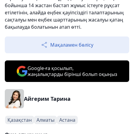
бойынша 14 жастан бастап жұмыс істеуге рұқсат
етілетінін, алайда еңбек қауіпсіздігі талаптарының
сақталуы мен еңбек шарттарының жасалуы қатаң
бақылауда болатынын атап өтті.
Мақаламен бөлісу
Google-ға қосылып,
жаңалықтарды бірінші болып оқыңыз
Айгерим Тарина
Қазақстан
Алматы
Астана