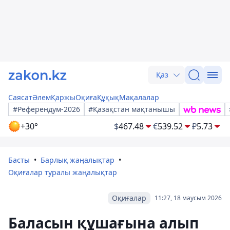
Қаз
Саясат
Әлем
Қаржы
Оқиға
Құқық
Мақалалар
#Референдум-2026
#Қазақстан мақтанышы
+30°
$
467.48
€
539.52
₽
5.73
Басты
Барлық жаңалықтар
Оқиғалар туралы жаңалықтар
Оқиғалар
11:27, 18 маусым 2026
Баласын құшағына алып