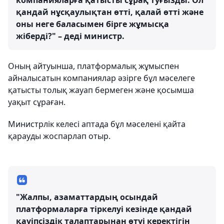
компанияларға қатысты сұрақ туғызды. Ол
қандай нұсқаулықтан өтті, қалай өтті және
оны неге баласымен бірге жұмысқа
жіберді?" – деді министр.
Оның айтуынша, платформалық жұмыспен
айналысатын компаниялар әзірге бұл мәселеге
қатысты толық жауап бермеген және қосымша
уақыт сұраған.
Министрлік келесі аптада бұл мәселені қайта
қарауды жоспарлап отыр.
"Жалпы, азаматтардың осындай
платформаларға тіркелуі кезінде қандай
қауіпсіздік талаптарынан өтуі керектігін