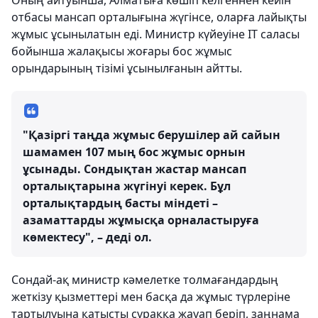
Оның айтуынша, Алматыға көшіп келгеннен кейін
отбасы мансап орталығына жүгінсе, оларға лайықты
жұмыс ұсынылатын еді. Министр күйеуіне IT саласы
бойынша жалақысы жоғары бос жұмыс
орындарының тізімі ұсынылғанын айтты.
"Қазіргі таңда жұмыс берушілер ай сайын
шамамен 107 мың бос жұмыс орнын
ұсынады. Сондықтан жастар мансап
орталықтарына жүгінуі керек. Бұл
орталықтардың басты міндеті –
азаматтарды жұмысқа орналастыруға
көмектесу", – деді ол.
Сондай-ақ министр кәмелетке толмағандардың
жеткізу қызметтері мен басқа да жұмыс түрлеріне
тартылуына қатысты сұраққа жауап беріп, заңнама