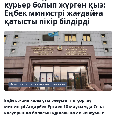
курьер болып жүрген қыз:
Еңбек министрі жағдайға
қатысты пікір білдірді
Фото: Zakon.kz/Екатерина Елисеева
Еңбек және халықты әлеуметтік қорғау
министрі Асқарбек Ертаев 18 маусымда Сенат
кулуарында баласын құшағына алып жұмыс