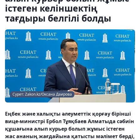
істеген келіншектің
тағдыры белгілі болды
Сурет: Zakon.kz/Оксана Даирова
Еңбек және халықты әлеуметтік қорғау бірінші
вице-министрі Ербол Тұяқбаев Алматыда сәбиін
құшағына алып курьер болып жұмыс істеген
жас ананың жағдайына қатысты мәлімет берді,