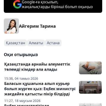
Google-ға қосылып,
жаңалықтарды бірінші болып оқыңыз
Айгерим Тарина
Қазақстан
Алматы
Астана
Оқи отырыңыз
Қазақстанда арнайы әлеуметтік
төлемді кімдер ала алады
15:38, 04 тамыз 2026
Баласын құшағына алып курьер
болып жүрген қыз: Еңбек министрі
жағдайға қатысты пікір білдірді
11:27, 18 маусым 2026
Еңбек министрлігінде