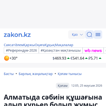
Қаз
Саясат
Әлем
Қаржы
Оқиға
Құқық
Мақалалар
#Референдум-2026
#Қазақстан мақтанышы
+30°
$
469.93
€
541.64
₽
5.71
Басты
Барлық жаңалықтар
Қоғам тынысы
Қоғам
12:05, 25 маусым 2026
Алматыда сәбиін құшағына
алып курьер болып жұмыс