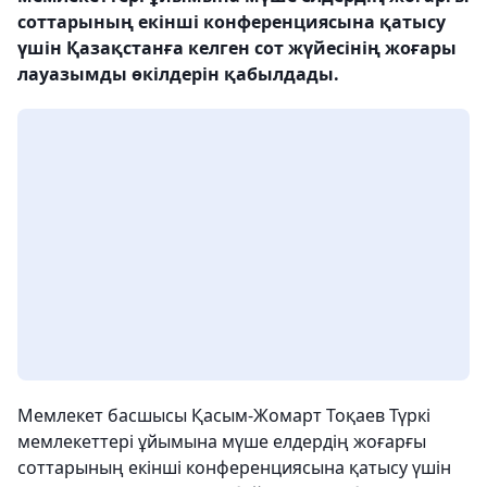
соттарының екінші конференциясына қатысу
үшін Қазақстанға келген сот жүйесінің жоғары
лауазымды өкілдерін қабылдады.
Мемлекет басшысы Қасым-Жомарт Тоқаев Түркі
мемлекеттері ұйымына мүше елдердің жоғарғы
соттарының екінші конференциясына қатысу үшін