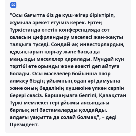
"Осы бағытта біз де күш-жігер біріктіріп,
жұмыла әрекет етуіміз керек. Ертең
Түркістанда өтетін конференцияда сот
саласын цифрландыру мәселесі жан-жақты
талқыға түседі. Сондай-ақ инвесторлардың
құқықтарын қорғау және басқа да
маңызды мәселелер қаралады. Мұндай күн
тәртібі өте орынды және өзекті деп айтуға
болады. Осы мәселелер бойынша пікір
алмасу біздің ұйымның одан әрі дамуына
және оның беделінің күшеюіне үлкен серпін
берері сөзсіз. Баршаңызға белгілі, Қазақстан
Түркі мемлекеттері ұйымы аясындағы
барлық игі бастамаларды қолдайды,
алдағы уақытта да солай болмақ", – деді
Президент.