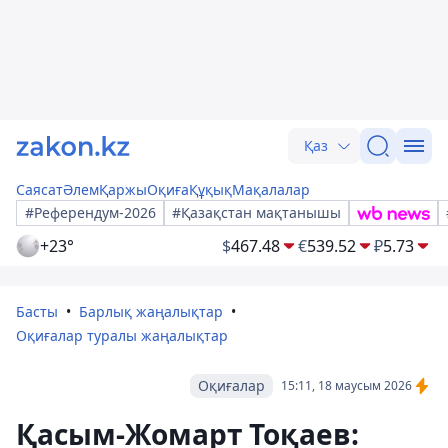
Қаз
Саясат
Әлем
Қаржы
Оқиға
Құқық
Мақалалар
#Референдум-2026
#Қазақстан мақтанышы
+23°
$
467.48
€
539.52
₽
5.73
Басты
Барлық жаңалықтар
Оқиғалар туралы жаңалықтар
Оқиғалар
15:11, 18 маусым 2026
Қасым-Жомарт Тоқаев: