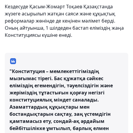
Кездесуде Қасым-Жомарт Тоқаев Қазақстанда
жүзеге асырылып жатқан саяси және құқықтық
реформалар жөнінде де кеңінен мәлімет берді.
Оның айтуынша, 1 шілдеден бастап еліміздің жаңа
Конституциясы күшіне енеді.
"Конституция – мемлекеттігіміздің
мызғымас тірегі. Бас құжатқа сәйкес
еліміздің егемендігін, тәуелсіздігін және
жеріміздің тұтастығын қорғау негізгі
конституциялық міндет саналады.
Азаматтардың құқықтары мен
бостандықтарын сақтау, заң үстемдігін
қамтамасыз ету, сондай-ақ әрдайым
бейбітшілікке ұмтылып, барлық елмен