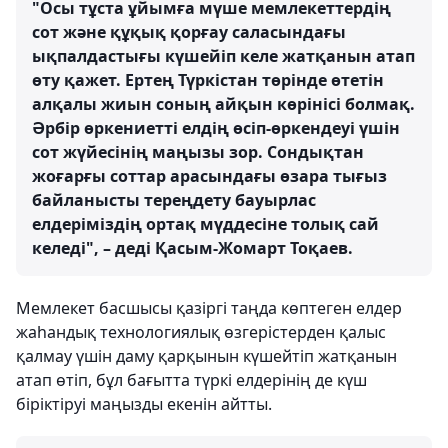
"Осы тұста ұйымға мүше мемлекеттердің
сот және құқық қорғау саласындағы
ықпалдастығы күшейіп келе жатқанын атап
өту қажет. Ертең Түркістан төрінде өтетін
алқалы жиын соның айқын көрінісі болмақ.
Әрбір өркениетті елдің өсіп-өркендеуі үшін
сот жүйесінің маңызы зор. Сондықтан
жоғарғы соттар арасындағы өзара тығыз
байланысты тереңдету бауырлас
елдеріміздің ортақ мүддесіне толық сай
келеді", – деді Қасым-Жомарт Тоқаев.
Мемлекет басшысы қазіргі таңда көптеген елдер
жаһандық технологиялық өзгерістерден қалыс
қалмау үшін даму қарқынын күшейтіп жатқанын
атап өтіп, бұл бағытта түркі елдерінің де күш
біріктіруі маңызды екенін айтты.