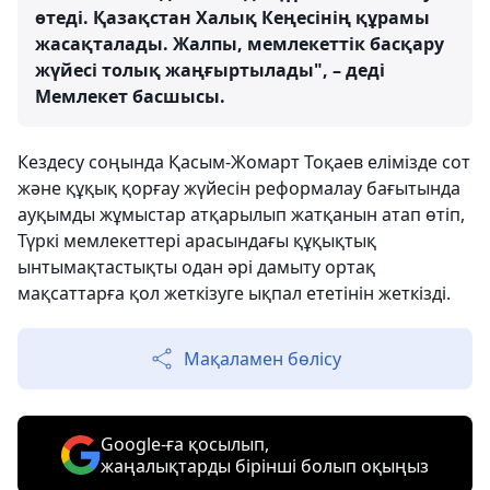
өтеді. Қазақстан Халық Кеңесінің құрамы
жасақталады. Жалпы, мемлекеттік басқару
жүйесі толық жаңғыртылады", – деді
Мемлекет басшысы.
Кездесу соңында Қасым-Жомарт Тоқаев елімізде сот
және құқық қорғау жүйесін реформалау бағытында
ауқымды жұмыстар атқарылып жатқанын атап өтіп,
Түркі мемлекеттері арасындағы құқықтық
ынтымақтастықты одан әрі дамыту ортақ
мақсаттарға қол жеткізуге ықпал ететінін жеткізді.
Мақаламен бөлісу
Google-ға қосылып,
жаңалықтарды бірінші болып оқыңыз