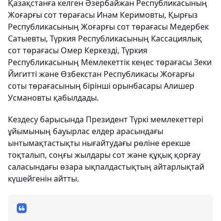
Қазақстанға келген Әзербайжан Республикасының
Жоғарғы сот төрағасы Инам Керимовты, Қырғыз
Республикасының Жоғарғы сот төрағасы Медербек
Сатыевты, Түркия Республикасының Кассациялық
сот төрағасы Омер Керкезді, Түркия
Республикасының Мемлекеттік кеңес төрағасы Зеки
Йигитті және Өзбекстан Республикасы Жоғарғы
соты төрағасының бірінші орынбасары Алишер
Усмановты қабылдады.
Кездесу барысында Президент Түркі мемлекеттері
ұйымының бауырлас елдер арасындағы
ынтымақтастықты нығайтудағы рөліне ерекше
тоқталып, соңғы жылдары сот және құқық қорғау
саласындағы өзара ықпалдастықтың айтарлықтай
күшейгенін айтты.