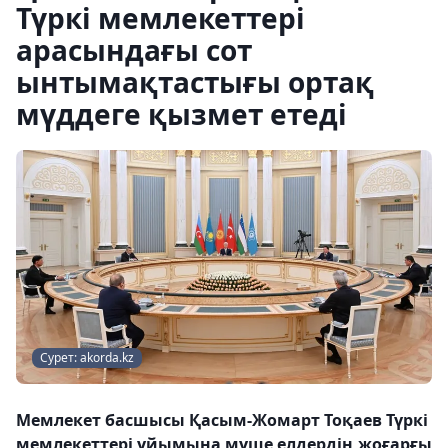
Түркі мемлекеттері
арасындағы сот
ынтымақтастығы ортақ
мүддеге қызмет етеді
Сурет: akorda.kz
Мемлекет басшысы Қасым-Жомарт Тоқаев Түркі
мемлекеттері ұйымына мүше елдердің жоғарғы