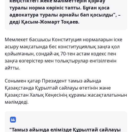
кеңістіктегі жеке мәліметтерін қорғау
туралы норма көрініс тапты. Бұған қоса
адвокатура туралы арнайы бап қосылды", –
деді Қасым-Жомарт Тоқаев.
Мемлекет басшысы Конституция нормаларын іске
асыру мақсатында бес конституциялық заңға қол
қойылғанын, сондай-ақ 70-тен астам кодекс пен
заңға өзгерістер мен толықтырулар енгізілгенін
айтты.
Сонымен қатар Президент тамыз айында
Қазақстанда Құрылтай сайлауы өтетінін және
Қазақстан Халық Кеңесінің құрамы жасақталатынын
мәлімдеді.
"Тамыз айында елімізде Құрылтай сайлауы