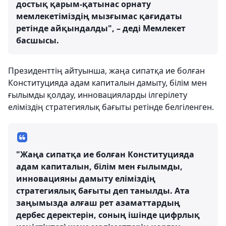
достық қарым-қатынас орнату
мемлекетіміздің мызғымас қағидаты
ретінде айқындалды", – деді Мемлекет
басшысы.
Президенттің айтуынша, жаңа сипатқа ие болған
Конституцияда адам капиталын дамыту, білім мен
ғылымды қолдау, инновацияларды ілгерілету
еліміздің стратегиялық бағыты ретінде белгіленген.
"Жаңа сипатқа ие болған Конституцияда
адам капиталын, білім мен ғылымды,
инновацияны дамыту еліміздің
стратегиялық бағыты деп танылды. Ата
заңымызда алғаш рет азаматтардың
дербес деректерін, соның ішінде цифрлық