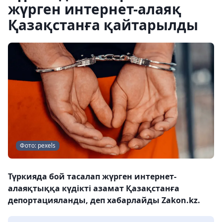
жүрген интернет-алаяқ
Қазақстанға қайтарылды
Фото: pexels
Түркияда бой тасалап жүрген интернет-
алаяқтыққа күдікті азамат Қазақстанға
депортацияланды, деп хабарлайды Zakon.kz.