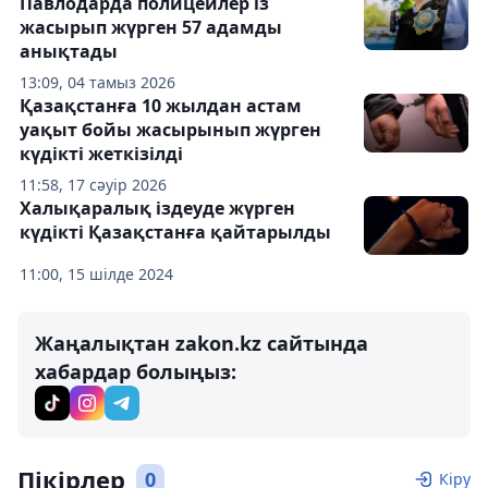
Павлодарда полицейлер із
жасырып жүрген 57 адамды
анықтады
13:09, 04 тамыз 2026
Қазақстанға 10 жылдан астам
уақыт бойы жасырынып жүрген
күдікті жеткізілді
11:58, 17 сәуір 2026
Халықаралық іздеуде жүрген
күдікті Қазақстанға қайтарылды
11:00, 15 шілде 2024
Жаңалықтан zakon.kz сайтында
хабардар болыңыз:
Пікірлер
0
Кіру