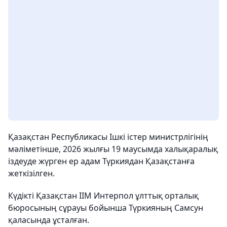
Қазақстан Республикасы Ішкі істер министрлігінің
мәліметінше, 2026 жылғы 19 маусымда халықаралық
іздеуде жүрген ер адам Түркиядан Қазақстанға
жеткізілген.
Күдікті Қазақстан ІІМ Интерпол ұлттық орталық
бюросының сұрауы бойынша Түркияның Самсун
қаласында ұсталған.