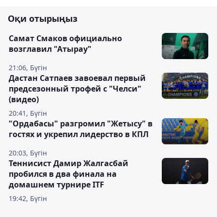
Оқи отырыңыз
Самат Смаков официально
возглавил "Атырау"
21:06, Бүгін
Дастан Сатпаев завоевал первый
предсезонный трофей с "Челси"
(видео)
20:41, Бүгін
"Ордабасы" разгромил "Жетысу" в
гостях и укрепил лидерство в КПЛ
20:03, Бүгін
Теннисист Дамир Жалгасбай
пробился в два финала на
домашнем турнире ITF
19:42, Бүгін