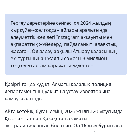
Тергеу деректеріне сәйкес, ол 2024 жылдың
қыркүйек–желтоқсан айлары аралығында
әлеуметтік желідегі Instagram аккаунты мен
ақпараттық жүйелерді пайдаланып, алаяқтық
жасаған. Ол алдау арқылы Атырау қаласының
екі тұрғынынан жалпы сомасы 3 миллион
теңгеден астам қаражат иемденген.
Қазіргі таңда күдікті Алматы қалалық полиция
департаментінің уақытша ұстау изоляторына
қамауға алынды.
Айта кетейік, бұған дейін, 2026 жылғы 20 маусымда,
Қырғызстаннан Қазақстан азаматы
экстрадицияланған болатын. Ол 16 жыл бұрын аса