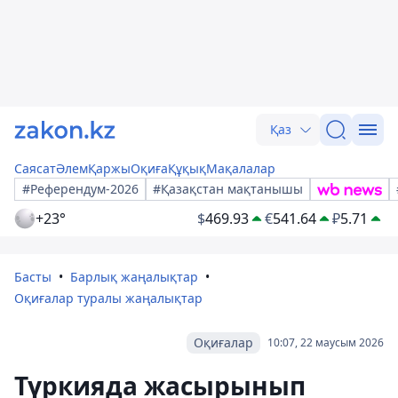
Қаз
Саясат
Әлем
Қаржы
Оқиға
Құқық
Мақалалар
#Референдум-2026
#Қазақстан мақтанышы
+23°
$
469.93
€
541.64
₽
5.71
Басты
Барлық жаңалықтар
Оқиғалар туралы жаңалықтар
Оқиғалар
10:07, 22 маусым 2026
Түркияда жасырынып