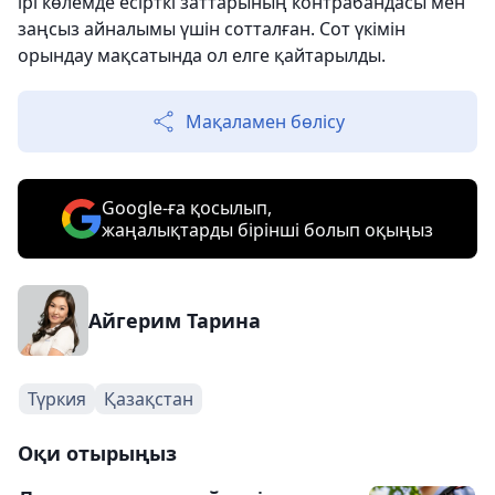
ірі көлемде есірткі заттарының контрабандасы мен
заңсыз айналымы үшін сотталған. Сот үкімін
орындау мақсатында ол елге қайтарылды.
Мақаламен бөлісу
Google-ға қосылып,
жаңалықтарды бірінші болып оқыңыз
Айгерим Тарина
Түркия
Қазақстан
Оқи отырыңыз