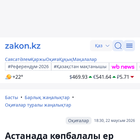
Қаз
Саясат
Әлем
Қаржы
Оқиға
Құқық
Мақалалар
#Референдум-2026
#Қазақстан мақтанышы
+22°
$
469.93
€
541.64
₽
5.71
Басты
Барлық жаңалықтар
Оқиғалар туралы жаңалықтар
Оқиғалар
18:30, 22 маусым 2026
Астанада көпбалалы ер