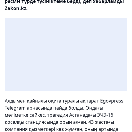
ресми түрде түсініктеме берді, деп хабарлайды
Zakon.kz.
Алдымен қайғылы оқиға туралы ақпарат Egovpress
Telegram арнасында пайда болды. Ондағы
мәліметке сәйкес, трагедия Астанадағы ЭЧЭ-16
қосалқы станциясында орын алған, 43 жастағы
компания қызметкері көз жұмған, оның артында