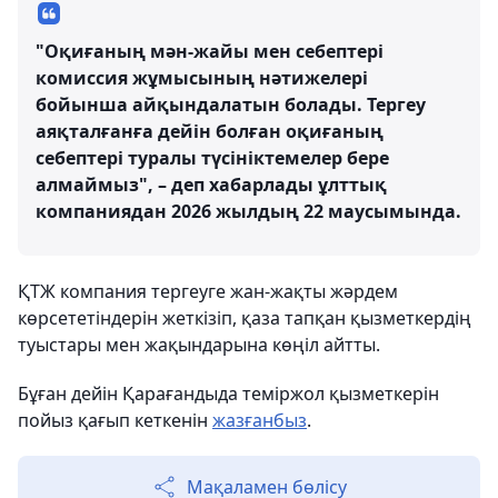
"Оқиғаның мән-жайы мен себептері
комиссия жұмысының нәтижелері
бойынша айқындалатын болады. Тергеу
аяқталғанға дейін болған оқиғаның
себептері туралы түсініктемелер бере
алмаймыз", – деп хабарлады ұлттық
компаниядан 2026 жылдың 22 маусымында.
ҚТЖ компания тергеуге жан-жақты жәрдем
көрсететіндерін жеткізіп, қаза тапқан қызметкердің
туыстары мен жақындарына көңіл айтты.
Бұған дейін Қарағандыда теміржол қызметкерін
пойыз қағып кеткенін
жазғанбыз
.
Мақаламен бөлісу