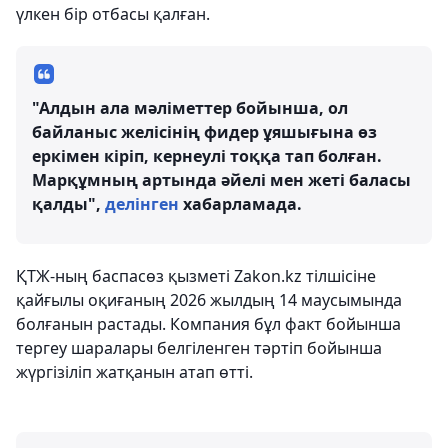
үлкен бір отбасы қалған.
"Алдын ала мәліметтер бойынша, ол
байланыс желісінің фидер ұяшығына өз
еркімен кіріп, кернеулі тоққа тап болған.
Марқұмның артында әйелі мен жеті баласы
қалды",
делінген
хабарламада.
ҚТЖ-ның баспасөз қызметі Zakon.kz тілшісіне
қайғылы оқиғаның 2026 жылдың 14 маусымында
болғанын растады. Компания бұл факт бойынша
тергеу шаралары белгіленген тәртіп бойынша
жүргізіліп жатқанын атап өтті.