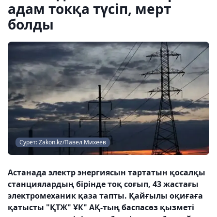
адам токқа түсіп, мерт
болды
Сурет: Zakon.kz/Павел Михеев
Астанада электр энергиясын тартатын қосалқы
станциялардың бірінде тоқ соғып, 43 жастағы
электромеханик қаза тапты. Қайғылы оқиғаға
қатысты "ҚТЖ" ҰК" АҚ-тың баспасөз қызметі