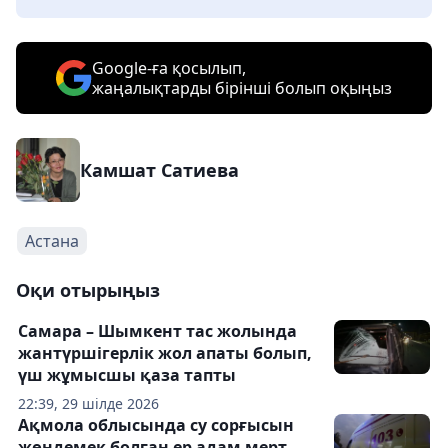
Google-ға қосылып,
жаңалықтарды бірінші болып оқыңыз
Камшат Сатиева
Астана
Оқи отырыңыз
Самара – Шымкент тас жолында
жантүршігерлік жол апаты болып,
үш жұмысшы қаза тапты
22:39, 29 шілде 2026
Ақмола облысында су сорғысын
жөндемек болған ер адам мерт