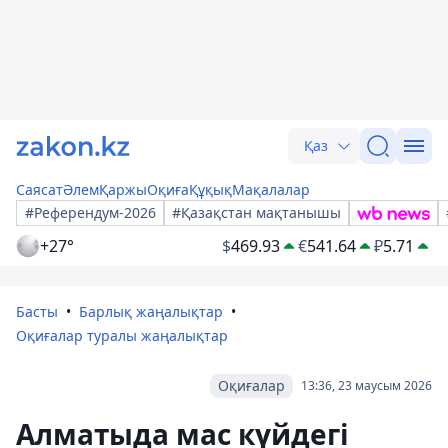
Қаз
Саясат
Әлем
Қаржы
Оқиға
Құқық
Мақалалар
#Референдум-2026
#Қазақстан мақтанышы
+27°
$
469.93
€
541.64
₽
5.71
Басты
Барлық жаңалықтар
Оқиғалар туралы жаңалықтар
Оқиғалар
13:36, 23 маусым 2026
Алматыда мас күйдегі