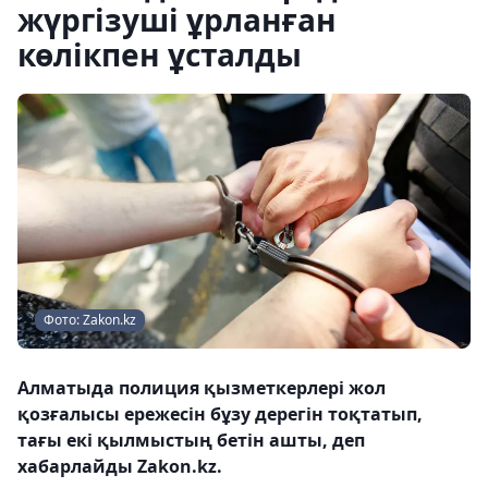
жүргізуші ұрланған
көлікпен ұсталды
Фото: Zakon.kz
Алматыда полиция қызметкерлері жол
қозғалысы ережесін бұзу дерегін тоқтатып,
тағы екі қылмыстың бетін ашты, деп
хабарлайды Zakon.kz.