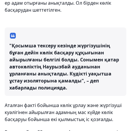
ер адам отырғаны анықталды. Ол бірден көлік
басқарудан шеттетілген.
"Қосымша тексеру кезінде жүргізушінің
бұған дейін көлік басқару құқығынан
айырылғаны белгілі болды. Сонымен қатар
автокөліктің Наурызбай ауданынан
ұрланғаны анықталды. Күдікті уақытша
ұстау изоляторына қамалды", – деп
хабарлады полицияда.
Аталған факті бойынша көлік ұрлау және жүргізуші
куәлігінен айырылған адамның мас күйде көлік
басқаруы бойынша екі қылмыстық іс қозғалды.