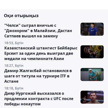
Оқи отырыңыз
"Челси" сыграл вничью с
"Джохором" в Малайзии, Дастан
Сатпаев вышел на замену
18:53, Бүгін
Казахстанский штангист Бейбарыс
Ерсеит за один день выиграл две
медали на чемпионате Азии
18:27, Бүгін
Дамир Жалгасбай остановился в
шаге от титула на турнире ITF в
Астане
18:18, Бүгін
Дияр Нургожай высказался о
продлении контракта с UFC после
победы нокаутом