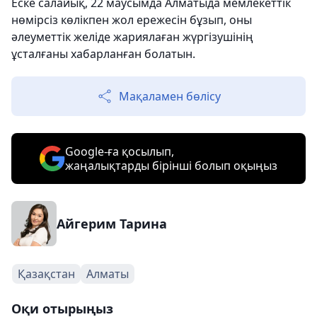
Еске салайық, 22 маусымда Алматыда мемлекеттік
нөмірсіз көлікпен жол ережесін бұзып, оны
әлеуметтік желіде жариялаған жүргізушінің
ұсталғаны хабарланған болатын.
Мақаламен бөлісу
Google-ға қосылып,
жаңалықтарды бірінші болып оқыңыз
Айгерим Тарина
Қазақстан
Алматы
Оқи отырыңыз