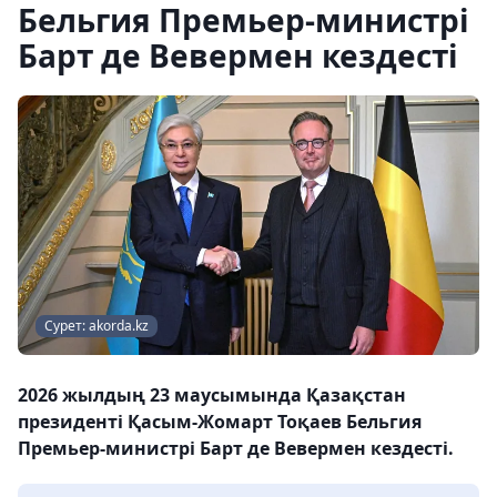
Бельгия Премьер-министрі
Барт де Вевермен кездесті
Сурет: akorda.kz
2026 жылдың 23 маусымында Қазақстан
президенті Қасым-Жомарт Тоқаев Бельгия
Премьер-министрі Барт де Вевермен кездесті.