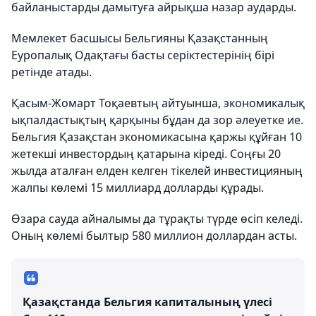
байланыстарды дамытуға айрықша назар аударды.
Мемлекет басшысы Бельгияны Қазақстанның
Еуропалық Одақтағы басты серіктестерінің бірі
ретінде атады.
Қасым-Жомарт Тоқаевтың айтуынша, экономикалық
ықпалдастықтың қарқыны бұдан да зор әлеуетке ие.
Бельгия Қазақстан экономикасына қаржы құйған 10
жетекші инвестордың қатарына кіреді. Соңғы 20
жылда аталған елден келген тікелей инвестицияның
жалпы көлемі 15 миллиард долларды құрады.
Өзара сауда айналымы да тұрақты түрде өсіп келеді.
Оның көлемі былтыр 580 миллион доллардан асты.
Қазақстанда Бельгия капиталының үлесі