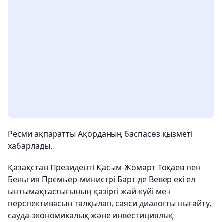
Ресми ақпаратты Ақорданың баспасөз қызметі
хабарлады.
Қазақстан Президенті Қасым-Жомарт Тоқаев пен
Бельгия Премьер-министрі Барт де Вевер екі ел
ынтымақтастығының қазіргі жай-күйі мен
перспективасын талқылап, саяси диалогты нығайту,
сауда-экономикалық және инвестициялық