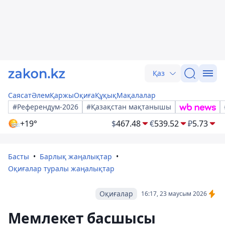
Қаз
Саясат
Әлем
Қаржы
Оқиға
Құқық
Мақалалар
#Референдум-2026
#Қазақстан мақтанышы
+19°
$
467.48
€
539.52
₽
5.73
Басты
Барлық жаңалықтар
Оқиғалар туралы жаңалықтар
Оқиғалар
16:17, 23 маусым 2026
Мемлекет басшысы