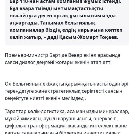
бар 110-нан астам компания жұмыс істейді.
Бұл өзара тиімді ынтымақтастықты
нығайтуға деген ортақ ұмтылысымызды
аңғартады. Танымал бельгиялық
компаниялар біздің елдің нарығына көптеп
келіп жатыр, – деді Қасым-Жомарт Тоқаев.
Премьер-министр Барт де Вевер екі ел арасында
саяси диалог деңгейі жоғары екенін атап өтті
Ол Бельгияның екіжақты қарым-қатынасты одан әрі
тереңдетуге және стратегиялық серіктестік аясын
кеңейтуге ниетті екенін мәлімдеді.
Тараптар көлік-логистика, аса маңызды минералдар,
мұнай химиясы, ауыл шаруашылығы, өнеркәсіп,
цифрлық трансформация, жасанды интеллект және
қаржы салаларындағы бірлескен инвестициялық