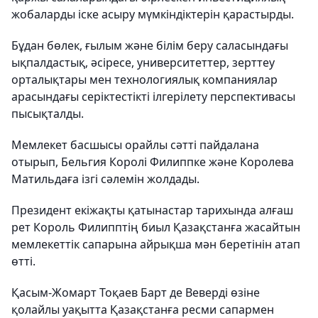
жобаларды іске асыру мүмкіндіктерін қарастырды.
Бұдан бөлек, ғылым және білім беру саласындағы
ықпалдастық, әсіресе, университеттер, зерттеу
орталықтары мен технологиялық компаниялар
арасындағы серіктестікті ілгерілету перспективасы
пысықталды.
Мемлекет басшысы орайлы сәтті пайдалана
отырып, Бельгия Королі Филиппке және Королева
Матильдаға ізгі сәлемін жолдады.
Президент екіжақты қатынастар тарихында алғаш
рет Король Филипптің биыл Қазақстанға жасайтын
мемлекеттік сапарына айрықша мән беретінін атап
өтті.
Қасым-Жомарт Тоқаев Барт де Веверді өзіне
қолайлы уақытта Қазақстанға ресми сапармен