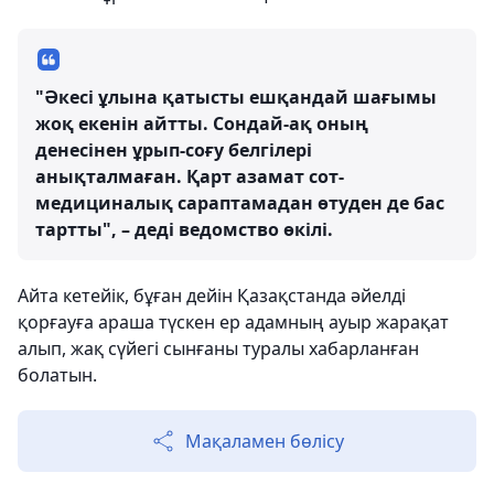
"Әкесі ұлына қатысты ешқандай шағымы
жоқ екенін айтты. Сондай-ақ оның
денесінен ұрып-соғу белгілері
анықталмаған. Қарт азамат сот-
медициналық сараптамадан өтуден де бас
тартты", – деді ведомство өкілі.
Айта кетейік, бұған дейін Қазақстанда әйелді
қорғауға араша түскен ер адамның ауыр жарақат
алып, жақ сүйегі сынғаны туралы хабарланған
болатын.
Мақаламен бөлісу