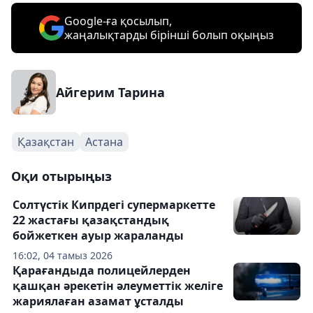
Google-ға қосылып,
жаңалықтарды бірінші болып оқыңыз
Айгерим Тарина
Қазақстан
Астана
Оқи отырыңыз
Солтүстік Кипрдегі супермаркетте
22 жастағы қазақстандық
бойжеткен ауыр жараланды
16:02, 04 тамыз 2026
Қарағандыда полицейлерден
қашқан әрекетін әлеуметтік желіге
жариялаған азамат ұсталды