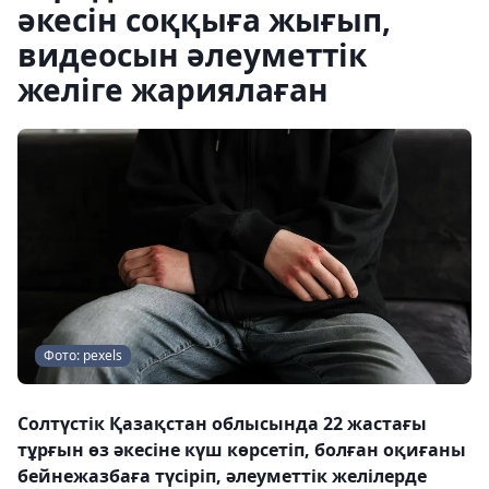
әкесін соққыға жығып,
видеосын әлеуметтік
желіге жариялаған
Фото: pexels
Солтүстік Қазақстан облысында 22 жастағы
тұрғын өз әкесіне күш көрсетіп, болған оқиғаны
бейнежазбаға түсіріп, әлеуметтік желілерде