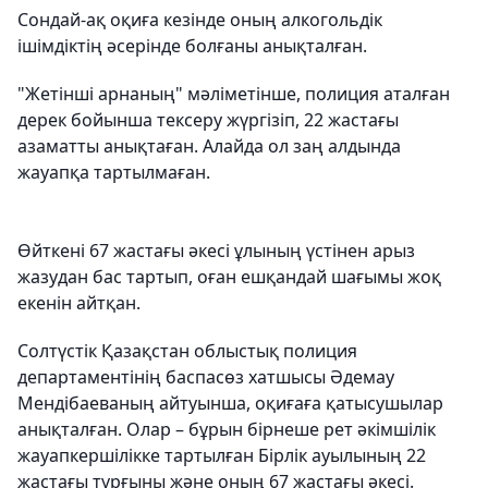
Сондай-ақ оқиға кезінде оның алкогольдік
ішімдіктің әсерінде болғаны анықталған.
"Жетінші арнаның" мәліметінше, полиция аталған
дерек бойынша тексеру жүргізіп, 22 жастағы
азаматты анықтаған. Алайда ол заң алдында
жауапқа тартылмаған.
Өйткені 67 жастағы әкесі ұлының үстінен арыз
жазудан бас тартып, оған ешқандай шағымы жоқ
екенін айтқан.
Солтүстік Қазақстан облыстық полиция
департаментінің баспасөз хатшысы Әдемау
Мендібаеваның айтуынша, оқиғаға қатысушылар
анықталған. Олар – бұрын бірнеше рет әкімшілік
жауапкершілікке тартылған Бірлік ауылының 22
жастағы тұрғыны және оның 67 жастағы әкесі.