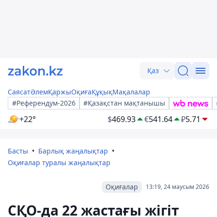
Қаз
Саясат
Әлем
Қаржы
Оқиға
Құқық
Мақалалар
#Референдум-2026
#Қазақстан мақтанышы
+22°
$
469.93
€
541.64
₽
5.71
Басты
Барлық жаңалықтар
Оқиғалар туралы жаңалықтар
Оқиғалар
13:19, 24 маусым 2026
СҚО-да 22 жастағы жігіт