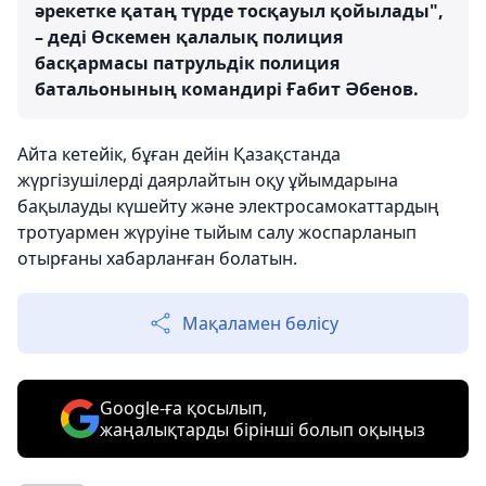
әрекетке қатаң түрде тосқауыл қойылады",
– деді Өскемен қалалық полиция
басқармасы патрульдік полиция
батальонының командирі Ғабит Әбенов.
Айта кетейік, бұған дейін Қазақстанда
жүргізушілерді даярлайтын оқу ұйымдарына
бақылауды күшейту және электросамокаттардың
тротуармен жүруіне тыйым салу жоспарланып
отырғаны хабарланған болатын.
Мақаламен бөлісу
Google-ға қосылып,
жаңалықтарды бірінші болып оқыңыз