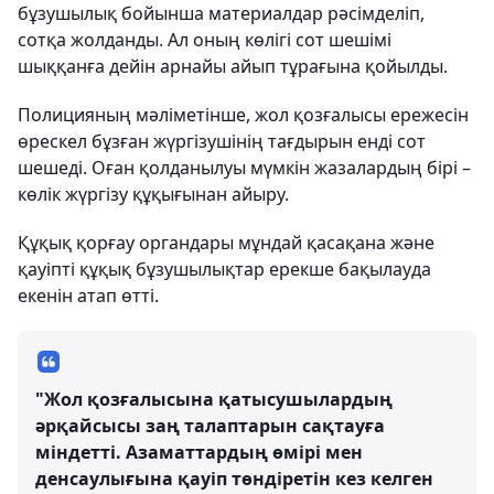
бұзушылық бойынша материалдар рәсімделіп,
сотқа жолданды. Ал оның көлігі сот шешімі
шыққанға дейін арнайы айып тұрағына қойылды.
Полицияның мәліметінше, жол қозғалысы ережесін
өрескел бұзған жүргізушінің тағдырын енді сот
шешеді. Оған қолданылуы мүмкін жазалардың бірі –
көлік жүргізу құқығынан айыру.
Құқық қорғау органдары мұндай қасақана және
қауіпті құқық бұзушылықтар ерекше бақылауда
екенін атап өтті.
"Жол қозғалысына қатысушылардың
әрқайсысы заң талаптарын сақтауға
міндетті. Азаматтардың өмірі мен
денсаулығына қауіп төндіретін кез келген