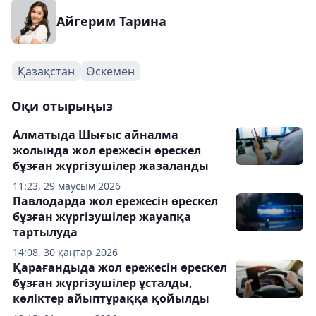
Айгерим Тарина
Қазақстан
Өскемен
Оқи отырыңыз
Алматыда Шығыс айналма
жолында жол ережесін өрескел
бұзған жүргізушілер жазаланды
11:23, 29 маусым 2026
Павлодарда жол ережесін өрескел
бұзған жүргізушілер жауапқа
тартылуда
14:08, 30 қаңтар 2026
Қарағандыда жол ережесін өрескел
бұзған жүргізушілер ұсталды,
көліктер айыптұраққа қойылды