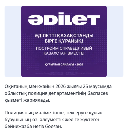
Оқиғаның мән-жайын 2026 жылғы 25 маусымда
облыстық полиция департаментінің баспасөз
қызметі жариялады.
Полицияның мәліметінше, тексеруге құқық
бұзушының өзі әлеуметтік желіге жүктеген
бейнежазба негіз болған.