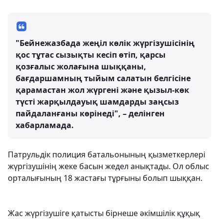
"Бейнежазбада жеңіл көлік жүргізушісінің
қос тұтас сызықты кесіп өтіп, қарсы
қозғалыс жолағына шыққаны,
бағдаршамның тыйым салатын белгісіне
қарамастан жол жүргені және қызыл-көк
түсті жарқылдауық шамдарды заңсыз
пайдаланғаны көрінеді", – делінген
хабарламада.
Патрульдік полиция батальонының қызметкерлері
жүргізушінің жеке басын жедел анықтады. Ол облыс
орталығының 18 жастағы тұрғыны болып шыққан.
Жас жүргізушіге қатысты бірнеше әкімшілік құқық