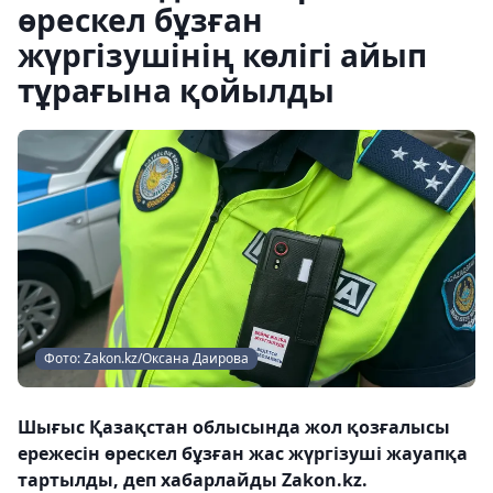
өрескел бұзған
жүргізушінің көлігі айып
тұрағына қойылды
Фото: Zakon.kz/Оксана Даирова
Шығыс Қазақстан облысында жол қозғалысы
ережесін өрескел бұзған жас жүргізуші жауапқа
тартылды, деп хабарлайды Zakon.kz.