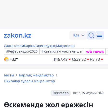
Қаз
Саясат
Әлем
Қаржы
Оқиға
Құқық
Мақалалар
#Референдум-2026
#Қазақстан мақтанышы
+32°
$
467.48
€
539.52
₽
5.73
Басты
Барлық жаңалықтар
Оқиғалар туралы жаңалықтар
Оқиғалар
10:57, 25 маусым 2026
Өскеменде жол ережесін