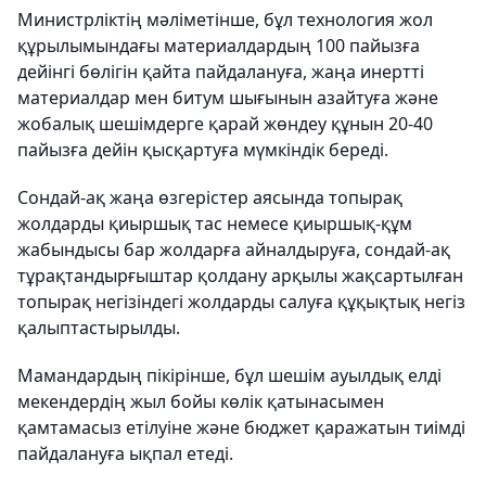
Министрліктің мәліметінше, бұл технология жол
құрылымындағы материалдардың 100 пайызға
дейінгі бөлігін қайта пайдалануға, жаңа инертті
материалдар мен битум шығынын азайтуға және
жобалық шешімдерге қарай жөндеу құнын 20-40
пайызға дейін қысқартуға мүмкіндік береді.
Сондай-ақ жаңа өзгерістер аясында топырақ
жолдарды қиыршық тас немесе қиыршық-құм
жабындысы бар жолдарға айналдыруға, сондай-ақ
тұрақтандырғыштар қолдану арқылы жақсартылған
топырақ негізіндегі жолдарды салуға құқықтық негіз
қалыптастырылды.
Мамандардың пікірінше, бұл шешім ауылдық елді
мекендердің жыл бойы көлік қатынасымен
қамтамасыз етілуіне және бюджет қаражатын тиімді
пайдалануға ықпал етеді.