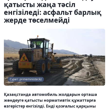
қатысты жаңа тәсіл
енгізіледі: асфальт барлық
жерде төселмейді
Сурет: primeminister.kz
Қазақстанда автомобиль жолдарын орташа
жөндеуге қатысты нормативтік құжаттарға
өзгерістер енгізілді. Енді қозғалыс қарқыны