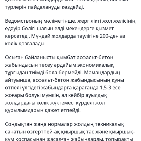
түрлерін пайдалануды көздейді.
Ведомствоның мәліметінше, жергілікті жол желісінің
едәуір бөлігі шағын елді мекендерге қызмет
көрсетеді. Мұндай жолдарда тәулігіне 200-ден аз
көлік қозғалады.
Осыған байланысты қымбат асфальт-бетон
жабындысын төсеу әрдайым экономикалық
тұрғыдан тиімді бола бермейді. Мамандардың
айтуынша, асфальт-бетон жабындысының құны
өтпелі үлгідегі жабындарға қарағанда 1,5-3 есе
жоғары болуы мүмкін, ал кейбір ауылдық
жолдардағы көлік жүктемесі күрделі жол
құрылымдарын қажет етпейді.
Сондықтан жаңа нормалар жолдың техникалық
санатын өзгертпей-ақ қиыршық тас және қиыршық-
құм қоспасынан жасалған жабындарды, топырақты