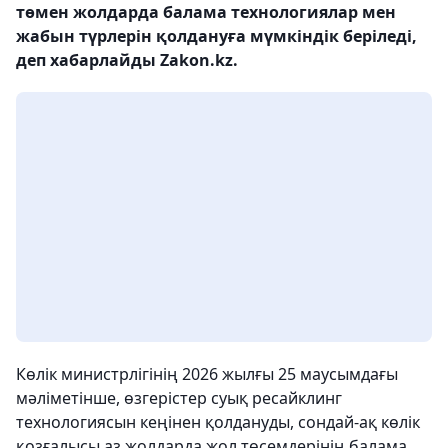
төмен жолдарда балама технологиялар мен
жабын түрлерін қолдануға мүмкіндік беріледі,
деп хабарлайды Zakon.kz.
Көлік министрлігінің 2026 жылғы 25 маусымдағы
мәліметінше, өзгерістер суық ресайклинг
технологиясын кеңінен қолдануды, сондай-ақ көлік
қозғалысы аз жолдарда жол төсемдерінің балама