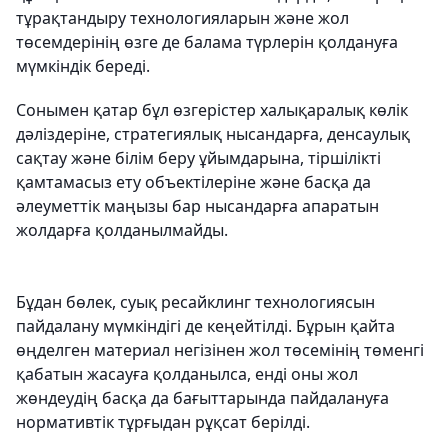
тұрақтандыру технологияларын және жол
төсемдерінің өзге де балама түрлерін қолдануға
мүмкіндік береді.
Сонымен қатар бұл өзгерістер халықаралық көлік
дәліздеріне, стратегиялық нысандарға, денсаулық
сақтау және білім беру ұйымдарына, тіршілікті
қамтамасыз ету объектілеріне және басқа да
әлеуметтік маңызы бар нысандарға апаратын
жолдарға қолданылмайды.
Бұдан бөлек, суық ресайклинг технологиясын
пайдалану мүмкіндігі де кеңейтілді. Бұрын қайта
өңделген материал негізінен жол төсемінің төменгі
қабатын жасауға қолданылса, енді оны жол
жөндеудің басқа да бағыттарында пайдалануға
нормативтік тұрғыдан рұқсат берілді.