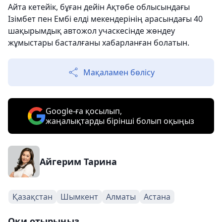
Айта кетейік, бұған дейін Ақтөбе облысындағы
Ізімбет пен Ембі елді мекендерінің арасындағы 40
шақырымдық автожол учаскесінде жөндеу
жұмыстары басталғаны хабарланған болатын.
Мақаламен бөлісу
Google-ға қосылып,
жаңалықтарды бірінші болып оқыңыз
Айгерим Тарина
Қазақстан
Шымкент
Алматы
Астана
Оқи отырыңыз