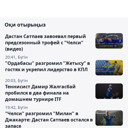
Оқи отырыңыз
Дастан Сатпаев завоевал первый
предсезонный трофей с "Челси"
(видео)
20:41, Бүгін
"Ордабасы" разгромил "Жетысу" в
гостях и укрепил лидерство в КПЛ
20:03, Бүгін
Теннисист Дамир Жалгасбай
пробился в два финала на
домашнем турнире ITF
19:42, Бүгін
"Челси" разгромил "Милан" в
Джакарте: Дастан Сатпаев остался в
запасе