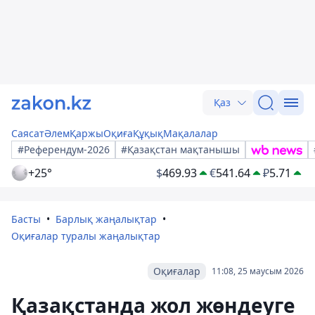
Қаз
Саясат
Әлем
Қаржы
Оқиға
Құқық
Мақалалар
#Референдум-2026
#Қазақстан мақтанышы
+25°
$
469.93
€
541.64
₽
5.71
Басты
Барлық жаңалықтар
Оқиғалар туралы жаңалықтар
Оқиғалар
11:08, 25 маусым 2026
Қазақстанда жол жөндеуге