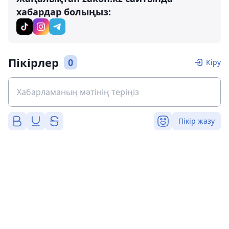
хабардар болыңыз:
Пікірлер
0
Кіру
Пікір жазу