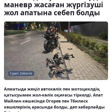
маневр жасаған жүргізуші
жол апатына себеп болды
Сурет: Zakon.kz
Алматыда жеңіл автокөлік пен мотоциклдің
қатысуымен жол-көлік оқиғасы тіркелді. Апат
Майлин көшесінде Огорев пен Тбилиск
көшелерінің арасында болды, деп хабарлайды