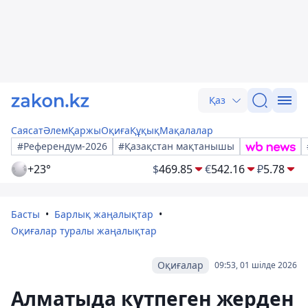
Қаз
Саясат
Әлем
Қаржы
Оқиға
Құқық
Мақалалар
#Референдум-2026
#Қазақстан мақтанышы
+23°
$
469.85
€
542.16
₽
5.78
Басты
Барлық жаңалықтар
Оқиғалар туралы жаңалықтар
Оқиғалар
09:53, 01 шілде 2026
Алматыда күтпеген жерден