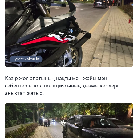
Сурет: Zakon.kz
Қазір жол апатының нақты мән-жайы мен
себептерін жол полициясының қызметкерлері
анықтап жатыр.