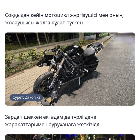
Соққыдан кейін мотоцикл жүргізушісі мен оның
жолаушысы жолға құлап түскен.
Сурет: Zakon.kz
Зардап шеккен екі адам да түрлі дене
жарақаттарымен ауруханаға жеткізілді.