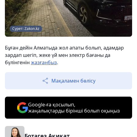
Сурет: Zakon.kz
Бұған дейін Алматыда жол апаты болып, адамдар
зардап шегіп, жеке үй мен электр бағаны да
бүлінгенін
жазғанбыз
.
Мақаламен бөлісу
Google-ға қосылып,
жаңалықтарды бірінші болып оқыңыз
Ботагөз Ақиқат