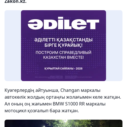
Zakon.kz.
Куәгерлердің айтуынша, Changan маркалы
автокөлік жолдың ортаңғы жолағымен келе жатқан.
Ал оның оң жағымен BMW S1000 RR маркалы
мотоцикл қозғалып бара жатқан.