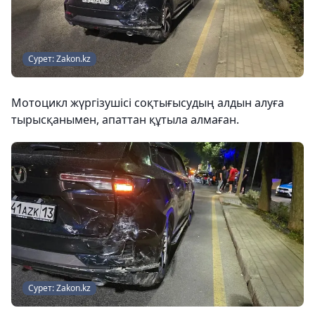
Сурет: Zakon.kz
Мотоцикл жүргізушісі соқтығысудың алдын алуға
тырысқанымен, апаттан құтыла алмаған.
Сурет: Zakon.kz