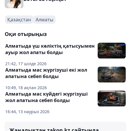
Қазақстан
Алматы
Оқи отырыңыз
Алматыда үш көліктің қатысуымен
ауыр жол апаты болды
21:42, 17 шілде 2026
Алматыда мас жүргізуші екі жол
апатына себеп болды
10:49, 18 ақпан 2026
Алматыда мас күйдегі жүргізуші
жол апатына себеп болды
16:44, 13 наурыз 2026
Жаңалықтан zakon.kz сайтында