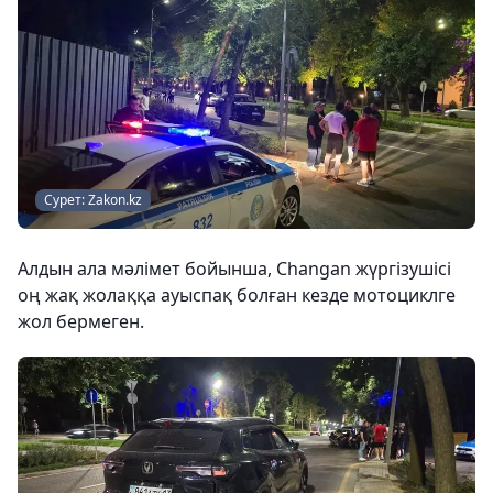
Сурет: Zakon.kz
Алдын ала мәлімет бойынша, Changan жүргізушісі
оң жақ жолаққа ауыспақ болған кезде мотоциклге
жол бермеген.