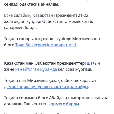
сенімді одақтасқа айналды.
Еске салайық, Қазақстан Президенті 21-22
желтоқсан күндері Өзбекстанға мемлекеттік
сапармен барды.
Тоқаев сапарының екінші күнінде Мирзиеевпен
бірге
Төле би кесенесіне зиярат етті
.
Қазақстан мен Өзбекстан президенттері
шағын
және
кеңейтілген құрамда
келіссөз жүргізді.
Тоқаев пен Мирзиеев қазақ-өзбек шекарасын
демаркациялау туралы шартқа қол қойды
.
Тоқаев сонымен бірге Абайдың шығармашылығына
арналған Ташкенттегі
көрмеге барды
.