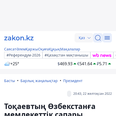
Қаз
Саясат
Әлем
Қаржы
Оқиға
Құқық
Мақалалар
#Референдум-2026
#Қазақстан мақтанышы
+25°
$
469.93
€
541.64
₽
5.71
Басты
Барлық жаңалықтар
Президент
20:43, 22 желтоқсан 2022
Тоқаевтың Өзбекстанға
мемлекеттік сапары