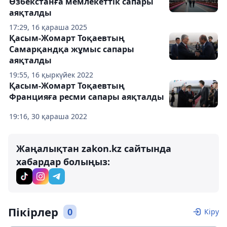
Өзбекстанға мемлекеттік сапары
аяқталды
17:29, 16 қараша 2025
Қасым-Жомарт Тоқаевтың
Самарқандқа жұмыс сапары
аяқталды
19:55, 16 қыркүйек 2022
Қасым-Жомарт Тоқаевтың
Францияға ресми сапары аяқталды
19:16, 30 қараша 2022
Жаңалықтан zakon.kz сайтында
хабардар болыңыз:
Пікірлер
0
Кіру