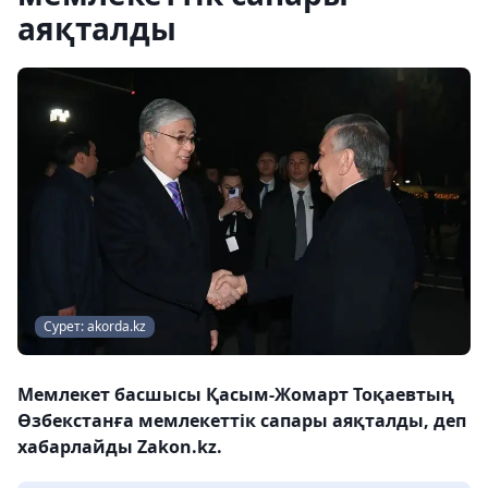
аяқталды
Сурет: akorda.kz
Мемлекет басшысы Қасым-Жомарт Тоқаевтың
Өзбекстанға мемлекеттік сапары аяқталды, деп
хабарлайды Zakon.kz.