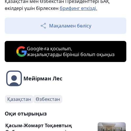
Қазақстан мен Өзбекстан Президенттері БАҚ
өкілдері үшін бірлескен
брифинг өткізді.
Мақаламен бөлісу
Google-ға қосылып,
жаңалықтарды бірінші болып оқыңыз
Мейірман Лес
Қазақстан
Өзбекстан
Оқи отырыңыз
Қасым-Жомарт Тоқаевтың