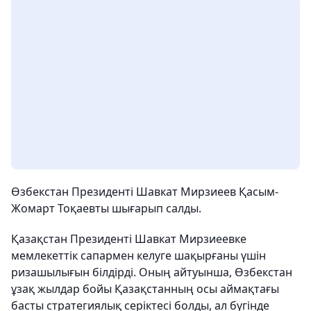
Өзбекстан Президенті Шавкат Мирзиеев Қасым-
Жомарт Тоқаевты шығарып салды.
Қазақстан Президенті Шавкат Мирзиеевке
мемлекеттік сапармен келуге шақырғаны үшін
ризашылығын білдірді. Оның айтуынша, Өзбекстан
ұзақ жылдар бойы Қазақстанның осы аймақтағы
басты стратегиялық серіктесі болды, ал бүгінде