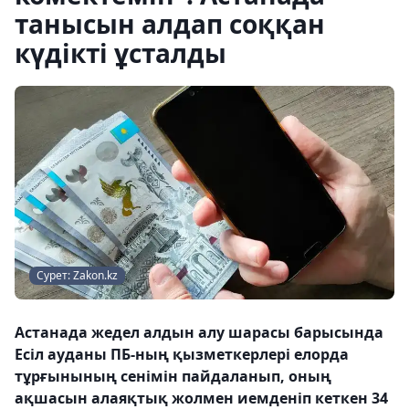
танысын алдап соққан
күдікті ұсталды
Сурет: Zakon.kz
Астанада жедел алдын алу шарасы барысында
Есіл ауданы ПБ-ның қызметкерлері елорда
тұрғынының сенімін пайдаланып, оның
ақшасын алаяқтық жолмен иемденіп кеткен 34