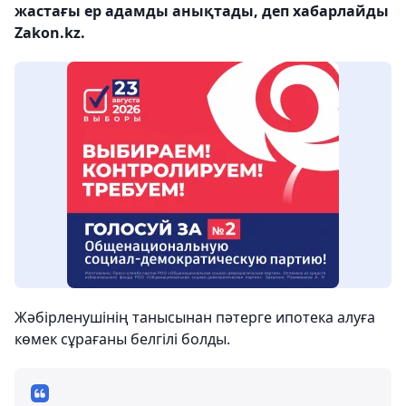
жастағы ер адамды анықтады, деп хабарлайды
Zakon.kz.
Жәбірленушінің танысынан пәтерге ипотека алуға
көмек сұрағаны белгілі болды.