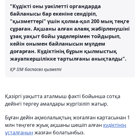
"Күдікті оны уәкілетті органдарда
байланысы бар екеніне сендіріп,
"қызметтері" үшін қолма-қол 200 мың теңге
сұраған. Ақшаны алған алаяқ жәбірленушіні
ұзақ уақыт бойы уәделерімен тойдырып,
кейін онымен байланысын мүлдем
доғарған. Күдіктінің бұрын қылмыстық
жауапкершілікке тартылғаны анықталды".
ҚР ІІМ баспасөз қызметі
Қазіргі уақытта аталмыш факті бойынша сотқа
дейінгі тергеу амалдары жүргізіліп жатыр.
Бұған дейін ақмолалықтың жоғалған картасынан 1
млн теңгеге жуық ақшаны шешіп алған
күдіктінің
ұсталғанын
жазған болатынбыз.