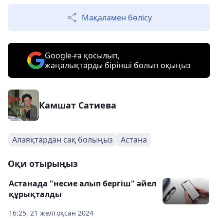
Мақаламен бөлісу
Google-ға қосылып,
жаңалықтарды бірінші болып оқыңыз
Камшат Сатиева
Алаяқтардан сақ болыңыз
Астана
Оқи отырыңыз
Астанада "несие алып бергіш" әйел
құрықталды
16:25, 21 желтоқсан 2024