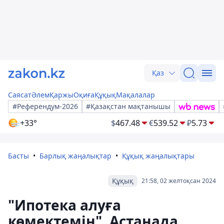
Қаз
Саясат
Әлем
Қаржы
Оқиға
Құқық
Мақалалар
#Референдум-2026
#Қазақстан мақтанышы
+33°
$
467.48
€
539.52
₽
5.73
Басты
Барлық жаңалықтар
Құқық жаңалықтары
Құқық
21:58, 02 желтоқсан 2024
"Ипотека алуға
көмектемін". Астанада