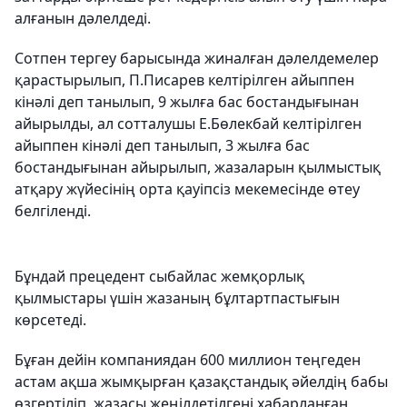
алғанын дәлелдеді.
Сотпен тергеу барысында жиналған дәлелдемелер
қарастырылып, П.Писарев келтірілген айыппен
кінәлі деп танылып, 9 жылға бас бостандығынан
айырылды, ал сотталушы Е.Бөлекбай келтірілген
айыппен кінәлі деп танылып, 3 жылға бас
бостандығынан айырылып, жазаларын қылмыстық
атқару жүйесінің орта қауіпсіз мекемесінде өтеу
белгіленді.
Бұндай прецедент сыбайлас жемқорлық
қылмыстары үшін жазаның бұлтартпастығын
көрсетеді.
Бұған дейін компаниядан 600 миллион теңгеден
астам ақша жымқырған қазақстандық әйелдің бабы
өзгертіліп, жазасы жеңілдетілгені хабарланған