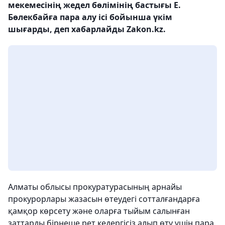
мекемесінің жедел бөлімінің бастығы Е.
Бөлекбайға пара алу ісі бойынша үкім
шығарды, деп хабарлайды Zakon.kz.
Алматы облысы прокуратурасының арнайы
прокурорлары жазасын өтеудегі сотталғандарға
қамқор көрсету және оларға тыйым салынған
заттарды бірнеше рет кедергісіз алып өту үшін пара