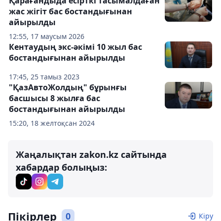
Қарағандыда есірткі тасымалдаған
жас жігіт бас бостандығынан
айырылды
12:55, 17 маусым 2026
Кентаудың экс-әкімі 10 жыл бас
бостандығынан айырылды
17:45, 25 тамыз 2023
"ҚазАвтоЖолдың" бұрынғы
басшысы 8 жылға бас
бостандығынан айырылды
15:20, 18 желтоқсан 2024
Жаңалықтан zakon.kz сайтында
хабардар болыңыз:
Пікірлер
0
Кіру