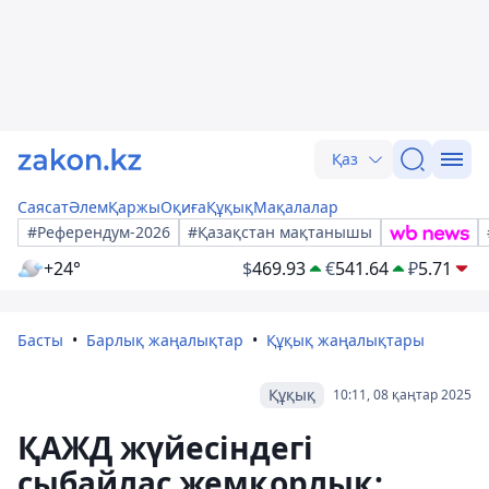
Қаз
Саясат
Әлем
Қаржы
Оқиға
Құқық
Мақалалар
#Референдум-2026
#Қазақстан мақтанышы
+24°
$
469.93
€
541.64
₽
5.71
Басты
Барлық жаңалықтар
Құқық жаңалықтары
Құқық
10:11, 08 қаңтар 2025
ҚАЖД жүйесіндегі
сыбайлас жемқорлық: