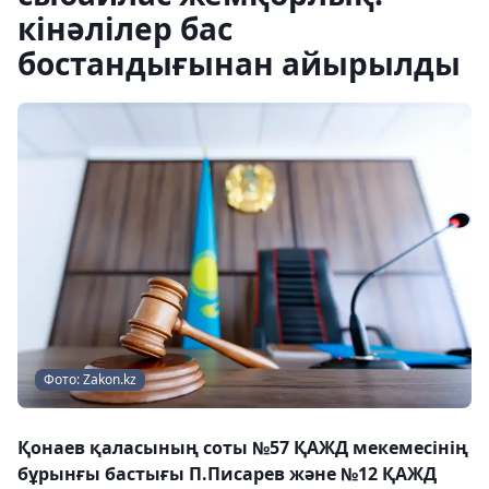
кінәлілер бас
бостандығынан айырылды
Фото: Zakon.kz
Қонаев қаласының соты №57 ҚАЖД мекемесінің
бұрынғы бастығы П.Писарев және №12 ҚАЖД