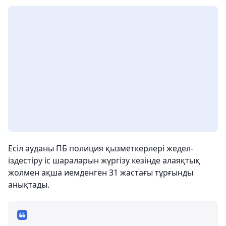
Есіл ауданы ПБ полиция қызметкерлері жедел-
іздестіру іс шараларын жүргізу кезінде алаяқтық
жолмен ақша иемденген 31 жастағы тұрғынды
анықтады.