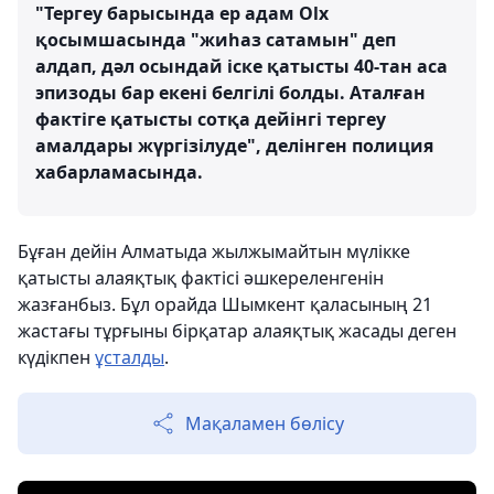
"Тергеу барысында ер адам Olx
қосымшасында "жиһаз сатамын" деп
алдап, дәл осындай іске қатысты 40-тан аса
эпизоды бар екені белгілі болды. Аталған
фактіге қатысты сотқа дейінгі тергеу
амалдары жүргізілуде", делінген полиция
хабарламасында.
Бұған дейін Алматыда жылжымайтын мүлікке
қатысты алаяқтық фактісі әшкереленгенін
жазғанбыз. Бұл орайда Шымкент қаласының 21
жастағы тұрғыны бірқатар алаяқтық жасады деген
күдікпен
ұсталды
.
Мақаламен бөлісу