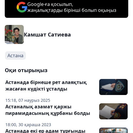
Google-ға қосылып,
жаңалықтарды бірінші болып оқыңыз
Камшат Сатиева
Астана
Оқи отырыңыз
Астанада бірнеше рет алаяқтық
жасаған күдікті ұсталды
15:18, 07 наурыз 2025
Астаналық азамат қаржы
пирамидасының құрбаны болды
18:00, 30 қараша 2023
Астанада екі ер адам тұрғынды