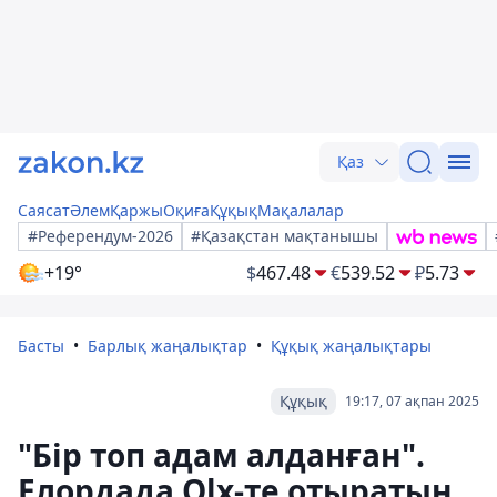
Қаз
Саясат
Әлем
Қаржы
Оқиға
Құқық
Мақалалар
#Референдум-2026
#Қазақстан мақтанышы
+19°
$
467.48
€
539.52
₽
5.73
Басты
Барлық жаңалықтар
Құқық жаңалықтары
Құқық
19:17, 07 ақпан 2025
"Бір топ адам алданған".
Елордада Olx-те отыратын