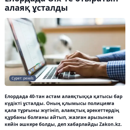
алаяқ ұсталды
Сурет: pexels
Елордада 40-тан астам алаяқтыққа қатысы бар
күдікті ұсталды. Оның қлымысы полицияға
қала тұрғыны жүгініп, алаяқтық әрекеттердің
құрбаны болғаны айтып, жазған арызынан
кейін әшкере болды, деп хабарлайды Zakon.kz.