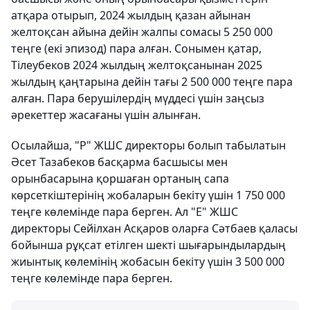
атқара отырып, 2024 жылдың қазан айынан
желтоқсан айына дейін жалпы сомасы 5 250 000
теңге (екі эпизод) пара алған. Сонымен қатар,
Тілеубеков 2024 жылдың желтоқсанынан 2025
жылдың қаңтарына дейін тағы 2 500 000 теңге пара
алған. Пара берушілердің мүддесі үшін заңсыз
әрекеттер жасағаны үшін алынған.
Осылайша, "Р" ЖШС директоры болып табылатын
Әсет Тазабеков басқарма басшысы мен
орынбасарына қоршаған ортаның сапа
көрсеткіштерінің жобаларын бекіту үшін 1 750 000
теңге көлемінде пара берген. Ал "Е" ЖШС
директоры Сейілхан Асқаров оларға Сәтбаев қаласы
бойынша рұқсат етілген шекті шығарындылардың
жиынтық көлемінің жобасын бекіту үшін 3 500 000
теңге көлемінде пара берген.