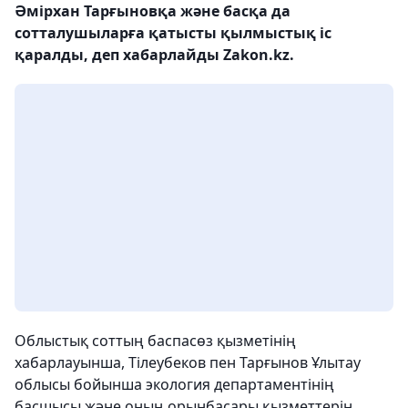
Әмірхан Тарғыновқа және басқа да
сотталушыларға қатысты қылмыстық іс
қаралды, деп хабарлайды Zakon.kz.
Облыстық соттың баспасөз қызметінің
хабарлауынша, Тілеубеков пен Тарғынов Ұлытау
облысы бойынша экология департаментінің
басшысы және оның орынбасары қызметтерін