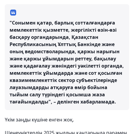
"Сонымен қатар, барлық сотталғандарға
мемлекеттік қызметте, жергілікті өзін-өзі
басқару органдарында, Қазақстан
Республикасының Ұлттық Банкінде және
оның ведомстволарында, қаржы нарығын
және қаржы ұйымдарын реттеу, бақылау
және қадағалау жөніндегі уәкілетті органда,
мемлекеттік ұйымдарда және сот қосылған
квазимемлекеттік сектор субъектілерінде
лауазымдарды атқаруға өмір бойына
тыйым салу түріндегі қосымша жаза
тағайындалды", – делінген хабарламада.
Үкім заңды күшіне енген жоқ.
Шенеуніктердің 2025 жылдың қаңтарында парамен