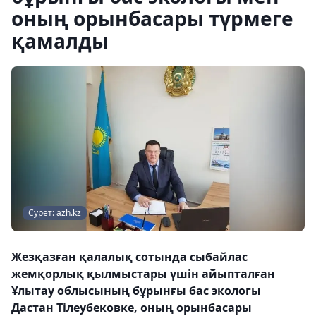
оның орынбасары түрмеге
қамалды
Сурет: azh.kz
Жезқазған қалалық сотында сыбайлас
жемқорлық қылмыстары үшін айыпталған
Ұлытау облысының бұрынғы бас экологы
Дастан Тілеубековке, оның орынбасары