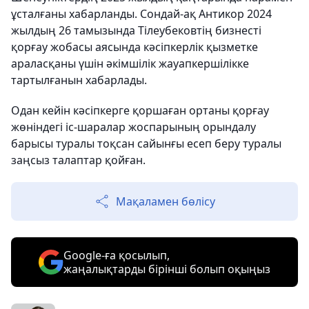
ұсталғаны хабарланды. Сондай-ақ Антикор 2024
жылдың 26 ​​тамызында Тілеубековтің бизнесті
қорғау жобасы аясында кәсіпкерлік қызметке
араласқаны үшін әкімшілік жауапкершілікке
тартылғанын хабарлады.
Одан кейін кәсіпкерге қоршаған ортаны қорғау
жөніндегі іс-шаралар жоспарының орындалу
барысы туралы тоқсан сайынғы есеп беру туралы
заңсыз талаптар қойған.
Мақаламен бөлісу
Google-ға қосылып,
жаңалықтарды бірінші болып оқыңыз