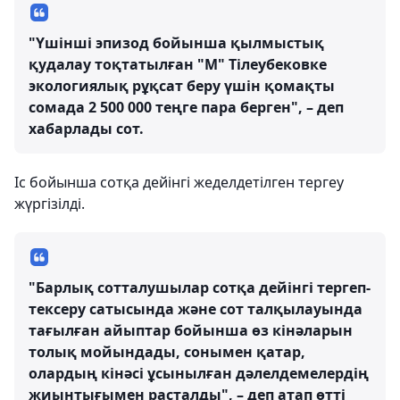
"Үшінші эпизод бойынша қылмыстық
қудалау тоқтатылған "М" Тілеубековке
экологиялық рұқсат беру үшін қомақты
сомада 2 500 000 теңге пара берген", – деп
хабарлады сот.
Іс бойынша сотқа дейінгі жеделдетілген тергеу
жүргізілді.
"Барлық сотталушылар сотқа дейінгі тергеп-
тексеру сатысында және сот талқылауында
тағылған айыптар бойынша өз кінәларын
толық мойындады, сонымен қатар,
олардың кінәсі ұсынылған дәлелдемелердің
жиынтығымен расталды", – деп атап өтті