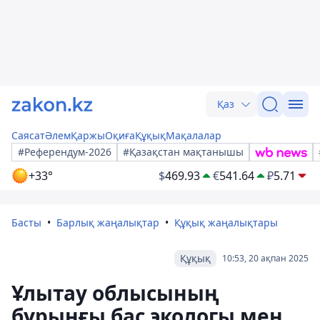
Қаз
Саясат
Әлем
Қаржы
Оқиға
Құқық
Мақалалар
#Референдум-2026
#Қазақстан мақтанышы
+33°
$
469.93
€
541.64
₽
5.71
Басты
Барлық жаңалықтар
Құқық жаңалықтары
Құқық
10:53, 20 ақпан 2025
Ұлытау облысының
бұрынғы бас экологы мен