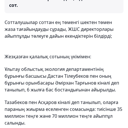
сот.
Сотталушылар соттан ең төменгі шектен төмен
жаза тағайындауды сұрады, ЖШС директорлары
айыппұлды төлеуге дайын екендіктерін білдірді;
Жезқазған қалалық сотының үкімімен:
Ұлытау облыстық экология департаментінің
бұрынғы басшысы Дастан Тілеубеков пен оның
бұрынғы орынбасары Әмірхан Тарғынов кінәлі деп
танылып, 6 жылға бас бостандығынан айырылды.
Тазабеков пен Асқаров кінәлі деп танылып, оларға
параның жиырма еселенген сомасында: тиісінше 35
миллион теңге және 70 миллион теңге айыппұл
салынды.