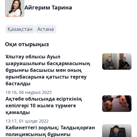
Айгерим Тарина
Қазақстан
Астана
Оқи отырыңыз
Ұлытау облысы Ауыл
шаруашылығы басқармасының
бұрынғы басшысы мен оның
орынбасарына қатысты тергеу
басталды
16:16, 06 наурыз 2025
Ақтөбе облысында есірткінің
кепілгері 10 жылға түрмеге
қамалды
13:17, 01 шілде 2022
Кабинеттегі зорлық: Талдықорған
полициясының бұрынғы