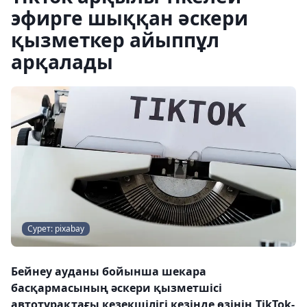
эфирге шыққан әскери
қызметкер айыппұл
арқалады
Сурет: pixabay
Бейнеу ауданы бойынша шекара
басқармасының әскери қызметшісі
автотұрақтағы кезекшілігі кезінде өзінің TikTok-