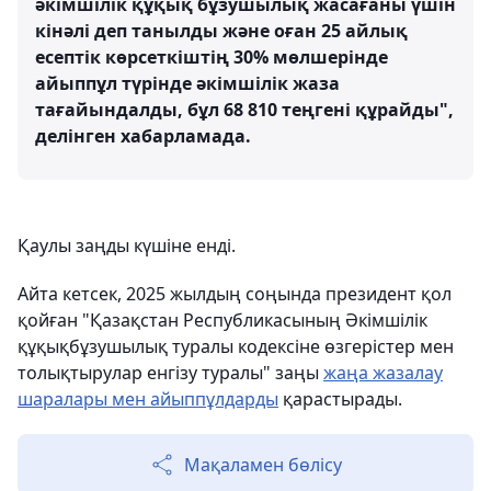
әкімшілік құқық бұзушылық жасағаны үшін
кінәлі деп танылды және оған 25 айлық
есептік көрсеткіштің 30% мөлшерінде
айыппұл түрінде әкімшілік жаза
тағайындалды, бұл 68 810 теңгені құрайды",
делінген хабарламада.
Қаулы заңды күшіне енді.
Айта кетсек, 2025 жылдың соңында президент қол
қойған "Қазақстан Республикасының Әкімшілік
құқықбұзушылық туралы кодексіне өзгерістер мен
толықтырулар енгізу туралы" заңы
жаңа жазалау
шаралары мен айыппұлдарды
қарастырады.
Мақаламен бөлісу