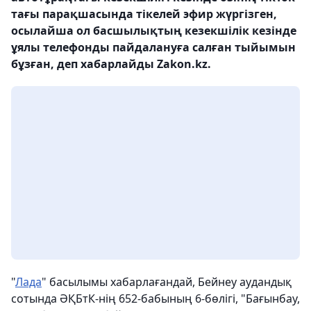
тағы парақшасында тікелей эфир жүргізген,
осылайша ол басшылықтың кезекшілік кезінде
ұялы телефонды пайдалануға салған тыйымын
бұзған, деп хабарлайды Zakon.kz.
"
Лада
" басылымы хабарлағандай, Бейнеу аудандық
сотында ӘҚБтК-нің 652-бабының 6-бөлігі, "Бағынбау,