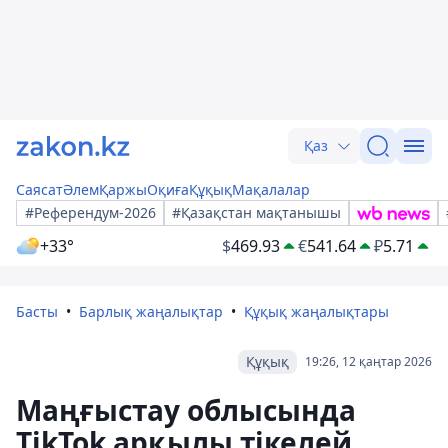
Қаз
Саясат
Әлем
Қаржы
Оқиға
Құқық
Мақалалар
#Референдум-2026
#Қазақстан мақтанышы
+33°
$
469.93
€
541.64
₽
5.71
Басты
Барлық жаңалықтар
Құқық жаңалықтары
Құқық
19:26, 12 қаңтар 2026
Маңғыстау облысында
TikTok арқылы тікелей