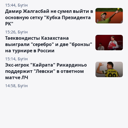
15:44, Бүгін
Дамир Жалгасбай не сумел выйти в
основную сетку "Кубка Президента
РК"
15:26, Бүгін
Таеквондисты Казахстана
выиграли "серебро" и две "бронзы"
на турнире в России
15:14, Бүгін
Экс-игрок "Кайрата" Рикардиньо
поддержит "Левски" в ответном
матче ЛЧ
14:58, Бүгін