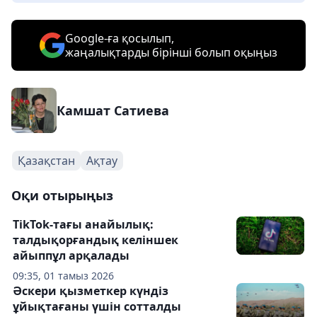
Google-ға қосылып,
жаңалықтарды бірінші болып оқыңыз
Камшат Сатиева
Қазақстан
Ақтау
Оқи отырыңыз
TikTok-тағы анайылық:
талдықорғандық келіншек
айыппұл арқалады
09:35, 01 тамыз 2026
Әскери қызметкер күндіз
ұйықтағаны үшін сотталды