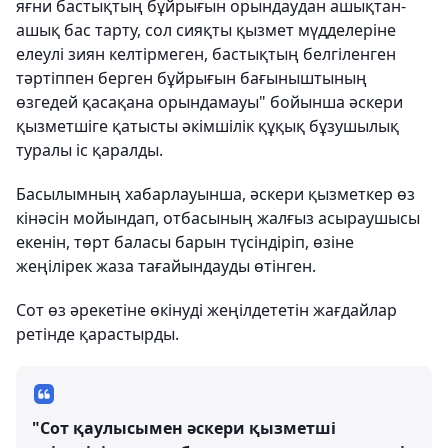
яғни бастықтың бұйрығын орындаудан ашықтан-
ашық бас тарту, сол сияқты қызмет мүдделеріне
елеулі зиян келтірмеген, бастықтың белгіленген
тәртіппен берген бұйрығын бағыныштының
өзгедей қасақана орындамауы" бойынша әскери
қызметшіге қатысты әкімшілік құқық бұзушылық
туралы іс қаралды.
Басылымның хабарлауынша, әскери қызметкер өз
кінәсін мойындап, отбасының жалғыз асыраушысы
екенін, төрт баласы барын түсіндіріп, өзіне
жеңілірек жаза тағайындауды өтінген.
Сот өз әрекетіне өкінуді жеңілдететін жағдайлар
ретінде қарастырды.
"Сот қаулысымен әскери қызметші