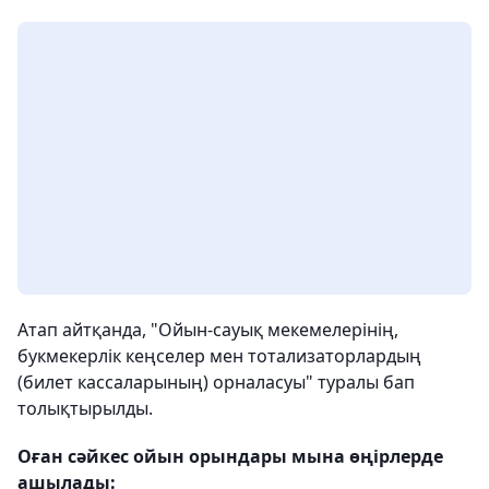
Атап айтқанда, "Ойын-сауық мекемелерінің,
букмекерлік кеңселер мен тотализаторлардың
(билет кассаларының) орналасуы" туралы бап
толықтырылды.
Оған сәйкес ойын орындары мына өңірлерде
ашылады: