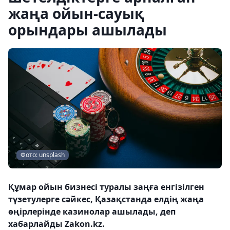
жаңа ойын-сауық
орындары ашылады
Фото: unsplash
Құмар ойын бизнесі туралы заңға енгізілген
түзетулерге сәйкес, Қазақстанда елдің жаңа
өңірлерінде казинолар ашылады, деп
хабарлайды Zakon.kz.