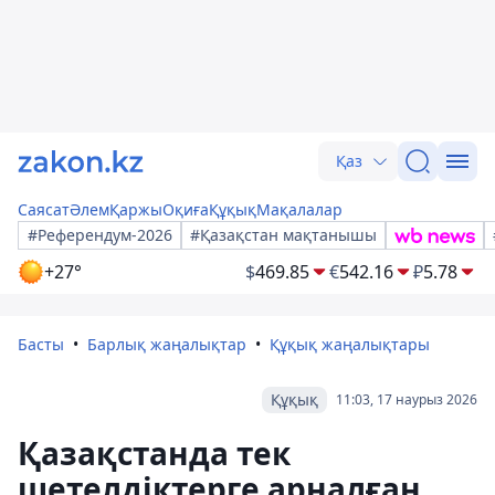
Қаз
Саясат
Әлем
Қаржы
Оқиға
Құқық
Мақалалар
#Референдум-2026
#Қазақстан мақтанышы
+27°
$
469.85
€
542.16
₽
5.78
Басты
Барлық жаңалықтар
Құқық жаңалықтары
Құқық
11:03, 17 наурыз 2026
Қазақстанда тек
шетелдіктерге арналған