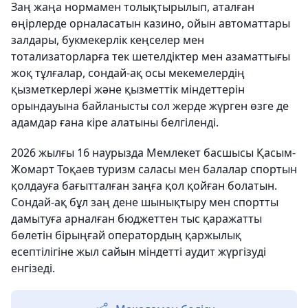
Заң жаңа нормамен толықтырылып, аталған
өңірлерде орналасатын казино, ойын автоматтары
залдары, букмекерлік кеңселер мен
тотализаторларға тек шетелдіктер мен азаматтығы
жоқ тұлғалар, сондай-ақ осы мекемелердің
қызметкерлері және қызметтік міндеттерін
орындауына байланысты сол жерде жүрген өзге де
адамдар ғана кіре алатыны белгіленді.
2026 жылғы 16 наурызда Мемлекет басшысы Қасым-
Жомарт Тоқаев туризм саласы мен балалар спортын
қолдауға бағытталған заңға қол қойған болатын.
Сондай-ақ бұл заң дене шынықтыру мен спортты
дамытуға арналған бюджеттен тыс қаражатты
бөлетін бірыңғай оператордың қаржылық
есептілігіне жыл сайын міндетті аудит жүргізуді
енгізеді.