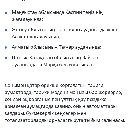
Маңғыстау облысында Каспий теңізінің
жағалауында;
Жетісу облысының Панфилов ауданында және
Алакөл жағалауында;
Алматы облысының Талғар ауданында;
Шығыс Қазақстан облысының Зайсан
ауданындағы Марқакөл аумағында.
Сонымен қатар ерекше қорғалатын табиғи
аумақтарда, тарихи-мәдени маңызы бар жерлерде,
сондай-ақ қорғаныс пен ұлттық қауіпсіздікке
арналған аумақтарда казино, ойын автоматтары
залдары, букмекерлік кеңселер мен
тотализаторларды орналастыруға тыйым салынады.