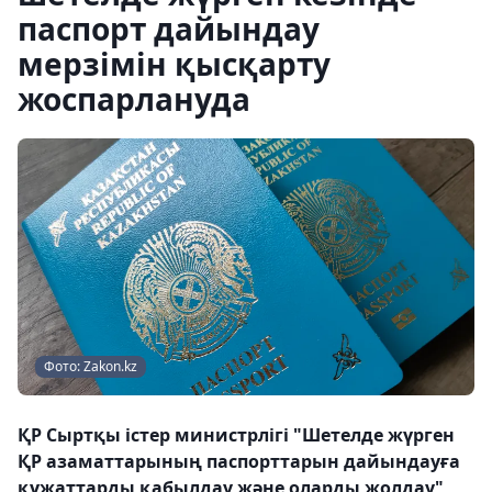
паспорт дайындау
мерзімін қысқарту
жоспарлануда
Фото: Zakon.kz
ҚР Сыртқы істер министрлігі "Шетелде жүрген
ҚР азаматтарының паспорттарын дайындауға
құжаттарды қабылдау және оларды жолдау"