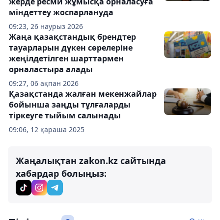
жерде ресми жұмысқа орналасуға
міндеттеу жоспарлануда
09:23, 26 наурыз 2026
Жаңа қазақстандық брендтер
тауарларын дүкен сөрелеріне
жеңілдетілген шарттармен
орналастыра алады
09:27, 06 ақпан 2026
Қазақстанда жалған мекенжайлар
бойынша заңды тұлғаларды
тіркеуге тыйым салынады
09:06, 12 қараша 2025
Жаңалықтан zakon.kz сайтында
хабардар болыңыз: