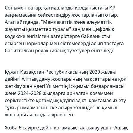
Сонымен қатар, қағидаларды қолданыстағы ҚР
заңнамасына сәйкестендіру жоспарланып отыр.
Атап айтқанда, "Мемлекеттік және әлеуметтік
жауапты қызметтер туралы" заң мен Цифрлық
кодекске енгізілген өзгерістерге байланысты
ескірген нормалар мен сілтемелерді алып тастауға
бағытталған редакциялық түзетулер енгізіледі.
Құжат Қазақстан Республикасының 2029 жылға
дейінгі Ұлттық даму жоспарының мақсаттарына қол
жеткізу жөніндегі Үкіметтің іс-қимыл бағдарламасы
және 2024–2028 жылдарға арналған қоғаммен
серіктестікте қоғамдық қауіпсіздікті қамтамасыз ету
тұжырымдамасын іске асыру жөніндегі іс-қимыл
жоспары аясында әзірленген.
Жоба 6 сәуірге дейін қоғамдық талқылау үшін "Ашық