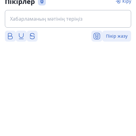
Пікірлер
0
Кіру
Пікір жазу