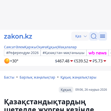
Қаз
Саясат
Әлем
Қаржы
Оқиға
Құқық
Мақалалар
#Референдум-2026
#Қазақстан мақтанышы
+30°
$
467.48
€
539.52
₽
5.73
Басты
Барлық жаңалықтар
Құқық жаңалықтары
Құқық
09:06, 26 наурыз 2026
Қазақстандықтардың
шетелде жүрген кезінде