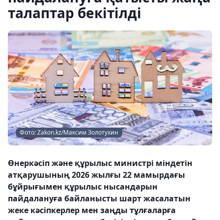
талаптар бекітілді
Фото: Zakon.kz/Максим Золотухин
Өнеркәсіп және құрылыс министрі міндетін
атқарушының 2026 жылғы 22 мамырдағы
бұйрығымен құрылыс нысандарын
пайдалануға байланысты шарт жасалатын
жеке кәсіпкерлер мен заңды тұлғаларға