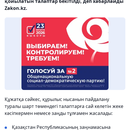
қойылатын талаптар бекітілді, деп хабарлайды
Zakon.kz.
Құжатқа сәйкес, құрылыс нысанын пайдалану
туралы шарт төмендегі талаптарға сай келетін жеке
кәсіпкермен немесе заңды тұлғамен жасалады:
Қазақстан Республикасының заңнамасына