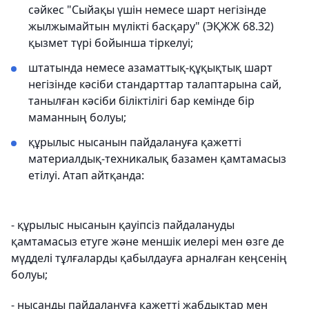
сәйкес "Сыйақы үшін немесе шарт негізінде
жылжымайтын мүлікті басқару" (ЭҚЖЖ 68.32)
қызмет түрі бойынша тіркелуі;
штатында немесе азаматтық-құқықтық шарт
негізінде кәсіби стандарттар талаптарына сай,
танылған кәсіби біліктілігі бар кемінде бір
маманның болуы;
құрылыс нысанын пайдалануға қажетті
материалдық-техникалық базамен қамтамасыз
етілуі. Атап айтқанда:
- құрылыс нысанын қауіпсіз пайдалануды
қамтамасыз етуге және меншік иелері мен өзге де
мүдделі тұлғаларды қабылдауға арналған кеңсенің
болуы;
- нысанды пайдалануға қажетті жабдықтар мен