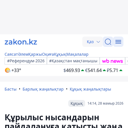
Қаз
Саясат
Әлем
Қаржы
Оқиға
Құқық
Мақалалар
#Референдум-2026
#Қазақстан мақтанышы
+33°
$
469.93
€
541.64
₽
5.71
Басты
Барлық жаңалықтар
Құқық жаңалықтары
Құқық
14:14, 28 мамыр 2026
Құрылыс нысандарын
пайдалануға қатысты жаңа