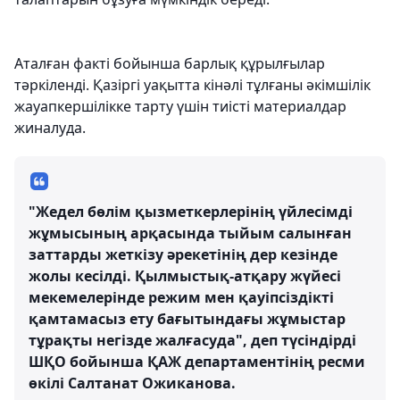
Аталған факті бойынша барлық құрылғылар
тәркіленді. Қазіргі уақытта кінәлі тұлғаны әкімшілік
жауапкершілікке тарту үшін тиісті материалдар
жиналуда.
"Жедел бөлім қызметкерлерінің үйлесімді
жұмысының арқасында тыйым салынған
заттарды жеткізу әрекетінің дер кезінде
жолы кесілді. Қылмыстық-атқару жүйесі
мекемелерінде режим мен қауіпсіздікті
қамтамасыз ету бағытындағы жұмыстар
тұрақты негізде жалғасуда", деп түсіндірді
ШҚО бойынша ҚАЖ департаментінің ресми
өкілі Салтанат Ожиканова.