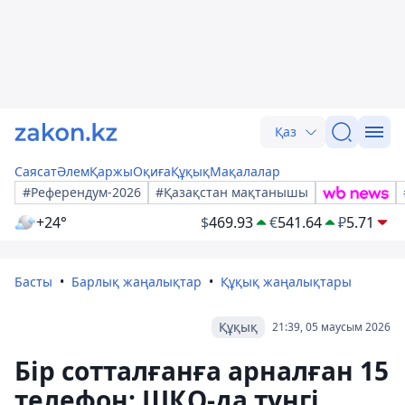
Қаз
Саясат
Әлем
Қаржы
Оқиға
Құқық
Мақалалар
#Референдум-2026
#Қазақстан мақтанышы
+24°
$
469.93
€
541.64
₽
5.71
Басты
Барлық жаңалықтар
Құқық жаңалықтары
Құқық
21:39, 05 маусым 2026
Бір сотталғанға арналған 15
телефон: ШҚО-да түнгі