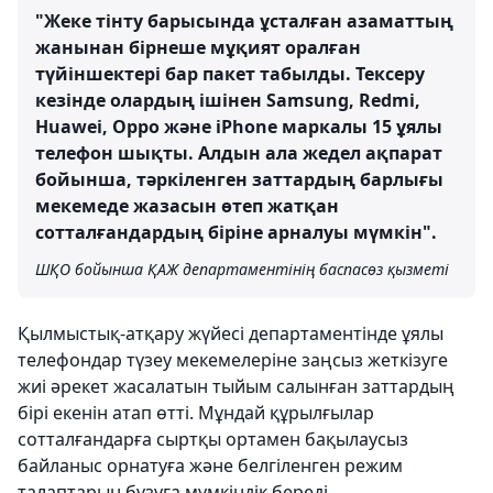
"Жеке тінту барысында ұсталған азаматтың
жанынан бірнеше мұқият оралған
түйіншектері бар пакет табылды. Тексеру
кезінде олардың ішінен Samsung, Redmi,
Huawei, Oppo және iPhone маркалы 15 ұялы
телефон шықты. Алдын ала жедел ақпарат
бойынша, тәркіленген заттардың барлығы
мекемеде жазасын өтеп жатқан
сотталғандардың біріне арналуы мүмкін".
ШҚО бойынша ҚАЖ департаментінің баспасөз қызметі
Қылмыстық-атқару жүйесі департаментінде ұялы
телефондар түзеу мекемелеріне заңсыз жеткізуге
жиі әрекет жасалатын тыйым салынған заттардың
бірі екенін атап өтті. Мұндай құрылғылар
сотталғандарға сыртқы ортамен бақылаусыз
байланыс орнатуға және белгіленген режим
талаптарын бұзуға мүмкіндік береді.