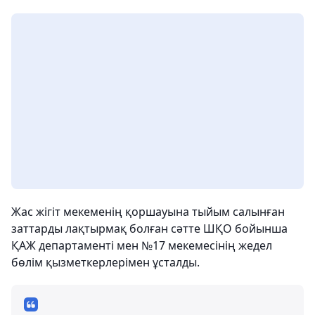
Жас жігіт мекеменің қоршауына тыйым салынған
заттарды лақтырмақ болған сәтте ШҚО бойынша
ҚАЖ департаменті мен №17 мекемесінің жедел
бөлім қызметкерлерімен ұсталды.