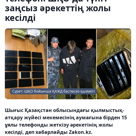
заңсыз әрекеттің жолы
кесілді
Сурет: ШҚО бойынша ҚАЖД баспасөз қызметі
Шығыс Қазақстан облысындағы қылмыстық-
атқару жүйесі мекемесінің аумағына бірден 15
ұялы телефонды жеткізу әрекетінің жолы
кесілді, деп хабарлайды Zakon.kz.