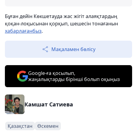
Бұған дейін Көкшетауда жас жігіт алаяқтардың
қоқан-лоқысынан қорқып, шешесін тонағанын
хабарлағанбыз
.
Мақаламен бөлісу
Google-ға қосылып,
жаңалықтарды бірінші болып оқыңыз
Камшат Сатиева
Қазақстан
Өскемен