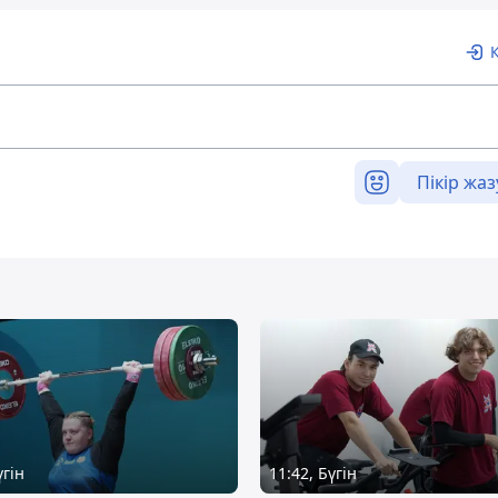
Пікір жаз
үгін
11:42, Бүгін