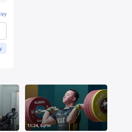
Кіру
у
11:24, Бүгін