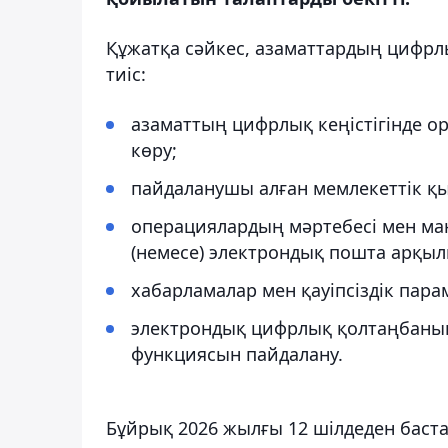
Құжатқа сәйкес, азаматтардың цифрлық
тиіс:
азаматтың цифрлық кеңістігінде о
көру;
пайдаланушы алған мемлекеттік қ
операциялардың мәртебесі мен ма
(немесе) электрондық пошта арқылы
хабарламалар мен қауіпсіздік пара
электрондық цифрлық қолтаңбаның
функциясын пайдалану.
Бұйрық 2026 жылғы 12 шілдеден бастап