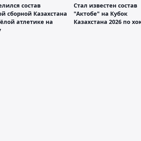
лился состав
Стал известен состав
й сборной Казахстана
"Актобе" на Кубок
ёлой атлетике на
Казахстана 2026 по х
у