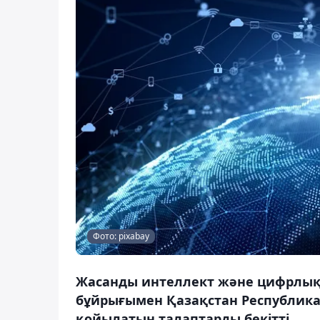
Фото: pixabay
Жасанды интеллект және цифрлық 
бұйрығымен Қазақстан Республика
қойылатын талаптарды бекітті.