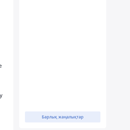
е
у
Барлық жаңалықтар