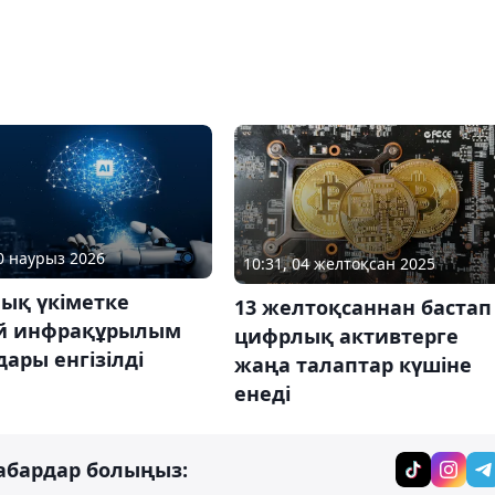
20 наурыз 2026
10:31, 04 желтоқсан 2025
ық үкіметке
13 желтоқсаннан бастап
й инфрақұрылым
цифрлық активтерге
ары енгізілді
жаңа талаптар күшіне
енеді
абардар болыңыз: