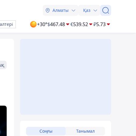
Алматы
Қаз
+30°
$
467.48
€
539.52
₽
5.73
алтері
ық
Соңғы
Танымал