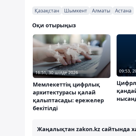
Қазақстан
Шымкент
Алматы
Астана
Оқи отырыңыз
09:53, 
16:51, 30 шілде 2026
Цифрл
Мемлекеттің цифрлық
қанда
архитектурасы қалай
нысанд
қалыптасады: ережелер
бекітілді
Жаңалықтан zakon.kz сайтында х