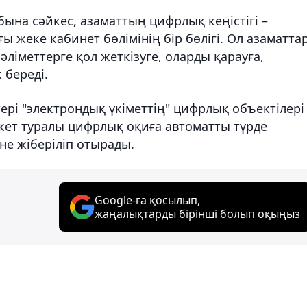
бына сәйкес, азаматтың цифрлық кеңістігі –
ы жеке кабинет бөлімінің бір бөлігі. Ол азаматта
ліметтерге қол жеткізуге, оларды қарауға,
 береді.
рі "электрондық үкіметтің" цифрлық объектілері
кет туралы цифрлық оқиға автоматты түрде
іне жіберіліп отырады.
Google-ға қосылып,
жаңалықтарды бірінші болып оқыңыз