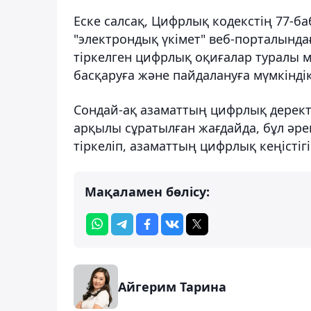
Еске салсақ, Цифрлық кодекстің 77-ба
"электрондық үкімет" веб-порталындағ
тіркелген цифрлық оқиғалар туралы мә
басқаруға және пайдалануға мүмкіндік
Сондай-ақ азаматтың цифрлық деректе
арқылы сұратылған жағдайда, бұл әре
тіркеліп, азаматтың цифрлық кеңістіг
Мақаламен бөлісу:
Айгерим Тарина