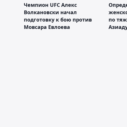
Чемпион UFC Алекс
Опреде
Волкановски начал
женско
подготовку к бою против
по тяж
Мовсара Евлоева
Азиад