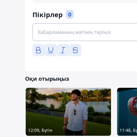
Пікірлер
0
Оқи отырыңыз
12:09, Бүгін
11:48, Б