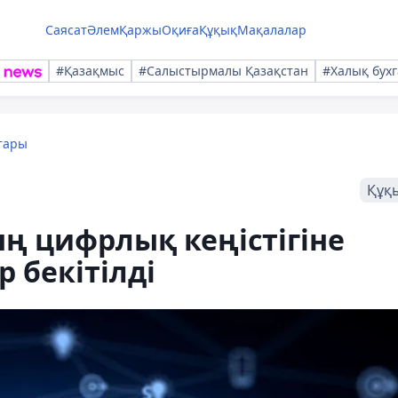
Саясат
Әлем
Қаржы
Оқиға
Құқық
Мақалалар
#Қазақмыс
#Салыстырмалы Қазақстан
#Халық бухг
тары
Құқ
ң цифрлық кеңістігіне
 бекітілді