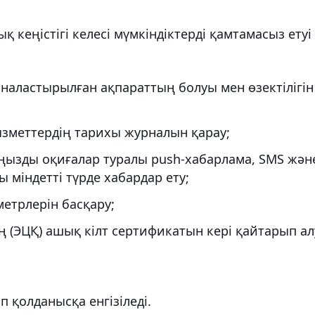
 кеңістігі келесі мүмкіндіктерді қамтамасыз етуі
рналастырылған ақпараттың болуы мен өзектілігін
ызметтердің тарихы журналын қарау;
ңызды оқиғалар туралы push-хабарлама, SMS жән
 міндетті түрде хабардар ету;
метрлерін басқару;
 (ЭЦҚ) ашық кілт сертификатын кері қайтарып ал
 қолданысқа енгізіледі.