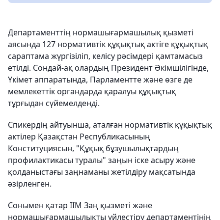
Департаменттің нормашығармашылық қызметі
аясында 127 нормативтік құқықтық актіге құқықтық
сараптама жүргізіліп, келісу рәсімдері қамтамасыз
етілді. Сондай-ақ олардың Президент Әкімшілігінде,
Үкімет аппаратында, Парламентте және өзге де
мемлекеттік органдарда қаралуы құқықтық
тұрғыдан сүйемелденді.
Спикердің айтуынша, аталған нормативтік құқықтық
актілер Қазақстан Республикасының
Конституциясын, "Құқық бұзушылықтардың
профилактикасы туралы" заңын іске асыру және
қолданыстағы заңнаманы жетілдіру мақсатында
әзірленген.
Сонымен қатар ІІМ Заң қызметі және
нормашығармашылықты үйлестіру департаментінің