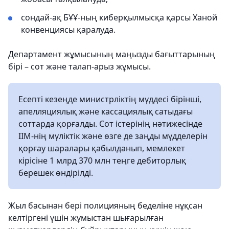
сондай-ақ БҰҰ-ның киберқылмысқа қарсы Ханой
конвенциясы қаралуда.
Департамент жұмысының маңызды бағыттарының
бірі – сот және талап-арыз жұмысы.
Есепті кезеңде министрліктің мүддесі бірінші,
апелляциялық және кассациялық сатыдағы
соттарда қорғалды. Сот істерінің нәтижесінде
ІІМ-нің мүліктік және өзге де заңды мүдделерін
қорғау шаралары қабылданып, мемлекет
кірісіне 1 млрд 370 млн теңге дебиторлық
берешек өндірілді.
Жыл басынан бері полицияның беделіне нұқсан
келтіргені үшін жұмыстан шығарылған