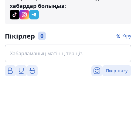
хабардар болыңыз:
Пікірлер
0
Кіру
Пікір жазу