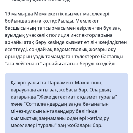
19 мамырда Мемлекеттік қызмет мәселелері
бойынша заңға қол қойылды. Мемлекет
басшысының тапсырмасымен әзірленген бұл заң
ауылдық учаскелік полиция инспекторларына
арнайы атақ беру кезінде қызмет өтілін жеңілдікпен
есептеуді, сондай-ақ ведомстволық жоғары оқу
орындарын үздік тәмамдаған түлектерге бастапқы
"аға лейтенант" арнайы атағын беруді көздейді.
Қазіргі уақытта Парламент Мәжілісінің
қарауында алты заң жобасы бар. Олардың
қатарында "Жеке детективтік қызмет туралы"
және "Сотталғандардың заңға бағынатын
мінез-құлқын ынталандыру бөлігінде
қылмыстық заңнаманы одан әрі жетілдіру
мәселелері туралы" заң жобалары бар.