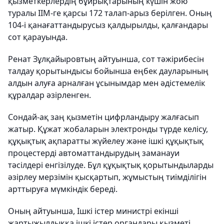
қызметкерлердің бұйрықтарының күшін жою
туралы ІІМ-ге қарсы 172 талап-арыз берілген. Оның
104-і қанағаттандырусыз қалдырылды, қалғандары
сот қарауында.
Ренат Зұлқайыровтың айтуынша, сот тәжірибесін
талдау қорытындысы бойынша еңбек дауларының
алдын алуға арналған ұсынымдар мен әдістемелік
құралдар әзірленген.
Сондай-ақ заң қызметін цифрландыру жалғасып
жатыр. Құжат жобаларын электронды түрде келісу,
құқықтық ақпаратты жүйелеу және ішкі құқықтық
процестерді автоматтандырудың заманауи
тәсілдері енгізілуде. Бұл құқықтық қорытындыларды
әзірлеу мерзімін қысқартып, жұмыстың тиімділігін
арттыруға мүмкіндік береді.
Оның айтуынша, Ішкі істер министрі екінші
жартыжылдыққа ішкі істер органдары қызметі