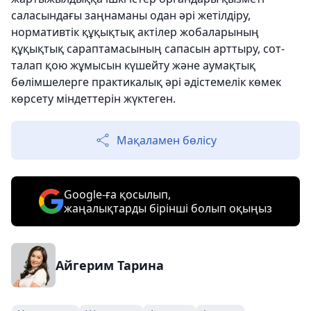
саласындағы заңнаманы одан әрі жетілдіру,
нормативтік құқықтық актілер жобаларының
құқықтық сараптамасының сапасын арттыру, сот-
талап қою жұмысын күшейту және аумақтық
бөлімшелерге практикалық әрі әдістемелік көмек
көрсету міндеттерін жүктеген.
Мақаламен бөлісу
Google-ға қосылып,
жаңалықтарды бірінші болып оқыңыз
Айгерим Тарина