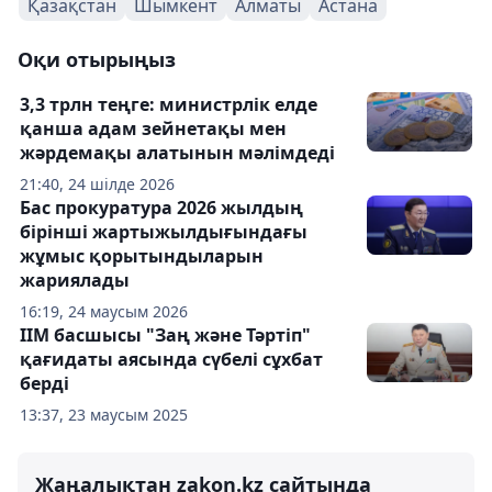
Қазақстан
Шымкент
Алматы
Астана
Оқи отырыңыз
3,3 трлн теңге: министрлік елде
қанша адам зейнетақы мен
жәрдемақы алатынын мәлімдеді
21:40, 24 шілде 2026
Бас прокуратура 2026 жылдың
бірінші жартыжылдығындағы
жұмыс қорытындыларын
жариялады
16:19, 24 маусым 2026
ІІМ басшысы "Заң және Тәртіп"
қағидаты аясында сүбелі сұхбат
берді
13:37, 23 маусым 2025
Жаңалықтан zakon.kz сайтында