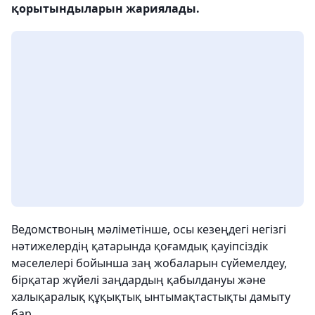
қорытындыларын жариялады.
Ведомствоның мәліметінше, осы кезеңдегі негізгі
нәтижелердің қатарында қоғамдық қауіпсіздік
мәселелері бойынша заң жобаларын сүйемелдеу,
бірқатар жүйелі заңдардың қабылдануы және
халықаралық құқықтық ынтымақтастықты дамыту
бар.