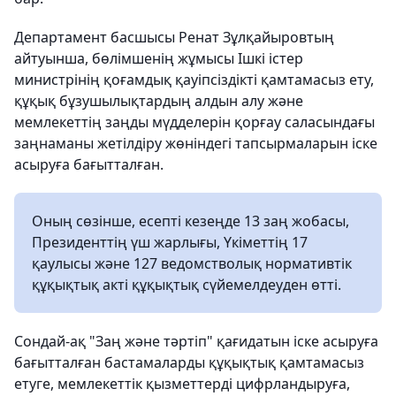
Департамент басшысы Ренат Зұлқайыровтың
айтуынша, бөлімшенің жұмысы Ішкі істер
министрінің қоғамдық қауіпсіздікті қамтамасыз ету,
құқық бұзушылықтардың алдын алу және
мемлекеттің заңды мүдделерін қорғау саласындағы
заңнаманы жетілдіру жөніндегі тапсырмаларын іске
асыруға бағытталған.
Оның сөзінше, есепті кезеңде 13 заң жобасы,
Президенттің үш жарлығы, Үкіметтің 17
қаулысы және 127 ведомстволық нормативтік
құқықтық акті құқықтық сүйемелдеуден өтті.
Сондай-ақ "Заң және тәртіп" қағидатын іске асыруға
бағытталған бастамаларды құқықтық қамтамасыз
етуге, мемлекеттік қызметтерді цифрландыруға,