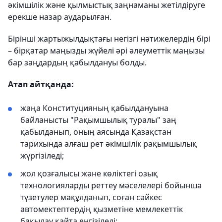
әкімшілік және қылмыстық заңнаманы жетілдіруге
ерекше назар аударылған.
Бірінші жартыжылдықтағы негізгі нәтижелердің бірі
– бірқатар маңызды жүйелі әрі әлеуметтік маңызы
бар заңдардың қабылдануы болды.
Атап айтқанда:
жаңа Конституцияның қабылдануына
байланысты "Рақымшылық туралы" заң
қабылданып, оның аясында Қазақстан
тарихында алғаш рет әкімшілік рақымшылық
жүргізіледі;
жол қозғалысы және көліктегі озық
технологияларды реттеу мәселелері бойынша
түзетулер мақұлданып, соған сәйкес
автомектептердің қызметіне мемлекеттік
бақылау қайта енгізіледі;