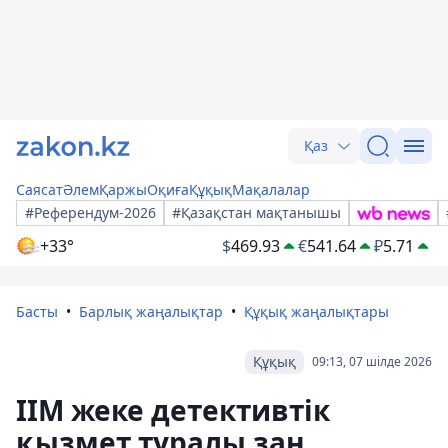
Қаз
Саясат
Әлем
Қаржы
Оқиға
Құқық
Мақалалар
#Референдум-2026
#Қазақстан мақтанышы
+33°
$
469.93
€
541.64
₽
5.71
Басты
Барлық жаңалықтар
Құқық жаңалықтары
Құқық
09:13, 07 шілде 2026
ІІМ жеке детективтік
қызмет туралы заң