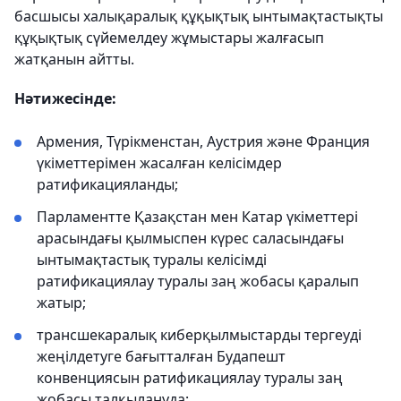
басшысы халықаралық құқықтық ынтымақтастықты
құқықтық сүйемелдеу жұмыстары жалғасып
жатқанын айтты.
Нәтижесінде:
Армения, Түрікменстан, Аустрия және Франция
үкіметтерімен жасалған келісімдер
ратификацияланды;
Парламентте Қазақстан мен Катар үкіметтері
арасындағы қылмыспен күрес саласындағы
ынтымақтастық туралы келісімді
ратификациялау туралы заң жобасы қаралып
жатыр;
трансшекаралық киберқылмыстарды тергеуді
жеңілдетуге бағытталған Будапешт
конвенциясын ратификациялау туралы заң
жобасы талқылануда;