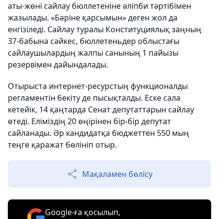
аты-жөні сайлау бюллетеніне әліпби тәртібімен
жазылады. «Бәріне қарсымын» деген жол да
енгізіледі. Сайлау туралы Конституциялық заңның
37-бабына сәйкес, бюллетеньдер облыстағы
сайлаушылардың жалпы санының 1 пайызы
резервімен дайындалады.
Отырыста интернет-ресурстың функционалды
регламентін бекіту де пысықталды. Еске сала
кетейік, 14 қаңтарда Сенат депутаттарын сайлау
өтеді. Еліміздің 20 өңірінен бір-бір депутат
сайланады. Әр кандидатқа бюджеттен 550 мың
теңге қаражат бөлініп отыр.
Мақаламен бөлісу
Google-ға қосылып,