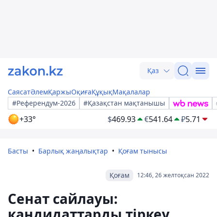
Қаз
Саясат
Әлем
Қаржы
Оқиға
Құқық
Мақалалар
#Референдум-2026
#Қазақстан мақтанышы
+33°
$
469.93
€
541.64
₽
5.71
Басты
Барлық жаңалықтар
Қоғам тынысы
Қоғам
12:46, 26 желтоқсан 2022
Сенат сайлауы:
кандидаттарды тіркеу