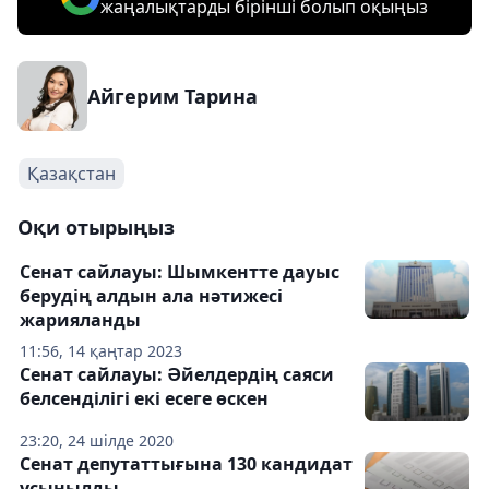
жаңалықтарды бірінші болып оқыңыз
Айгерим Тарина
Қазақстан
Оқи отырыңыз
Сенат сайлауы: Шымкентте дауыс
берудің алдын ала нәтижесі
жарияланды
11:56, 14 қаңтар 2023
Сенат сайлауы: Әйелдердің саяси
белсенділігі екі есеге өскен
23:20, 24 шілде 2020
Сенат депутаттығына 130 кандидат
ұсынылды