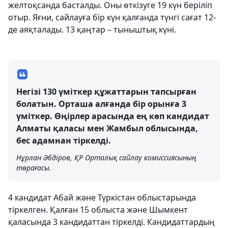
желтоқсанда басталды. Оны өткізуге 19 күн беріліп
отыр. Яғни, сайлауға бір күн қалғанда түнгі сағат 12-
де аяқталады. 13 қаңтар – тыныштық күні.
Негізі 130 үміткер құжаттарын тапсырған
болатын. Орташа алғанда бір орынға 3
үміткер. Өңірлер арасында ең көп кандидат
Алматы қаласы мен Жамбыл облысында,
бес адамнан тіркелді.
Нұрлан Әбдіров, ҚР Орталық сайлау комиссиясының
төрағасы.
4 кандидат Абай және Түркістан облыстарында
тіркелген. Қалған 15 облыста және Шымкент
қаласында 3 кандидаттан тіркелді. Кандидаттардың