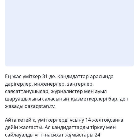
Ең жас үміткер 31-де. Кандидаттар арасында
дәрігерлер, инженерлер, заңгерлер,
саясаттанушылар, журналистер мен ауыл
шаруашылығы саласының қызметкерлері бар, деп
жазады qazaqstan.tv.
Айта кетейік, үміткерлерді ұсыну 14 желтоқсанға
дейін жалғасты. Ал кандидаттарды тіркеу мен
сайлауалды үгіт-насихат жұмыстары 24