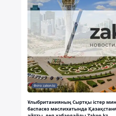
Фото: zakon.kz
Ұлыбританияның Сыртқы істер мин
баспасөз мәслихатында Қазақстанғ
айтты, деп хабарлайды Zakon.kz.