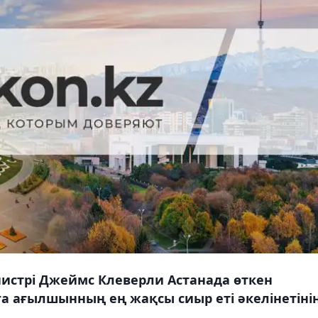
истрі Джеймс Клеверли Астанада өткен
а ағылшынның ең жақсы сиыр еті әкелінетіні