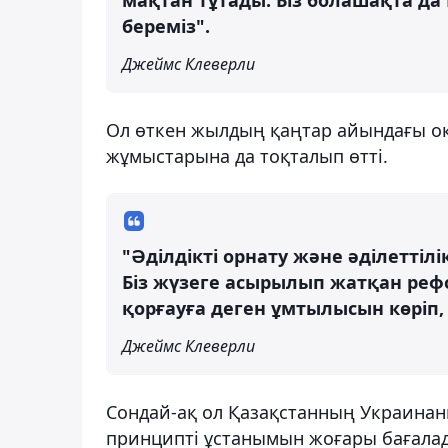
береміз".
Джеймс Клеверли
Ол өткен жылдың қаңтар айындағы оқ
жұмыстарына да тоқталып өтті.
"Әділдікті орнату және әділеттілі
Біз жүзеге асырылып жатқан ре
қорғауға деген ұмтылысын көріп,
Джеймс Клеверли
Сондай-ақ ол Қазақстанның Украинан
принципті ұстанымын жоғары бағалад