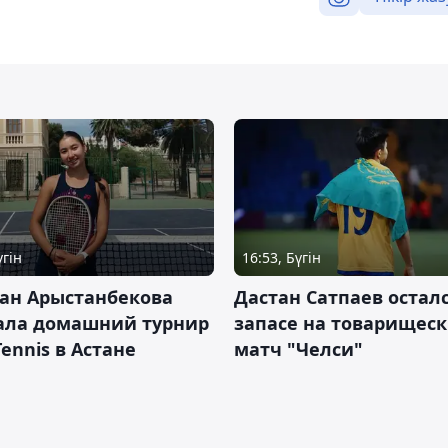
үгін
16:53, Бүгін
ан Арыстанбекова
Дастан Сатпаев осталс
ала домашний турнир
запасе на товарищес
Tennis в Астане
матч "Челси"