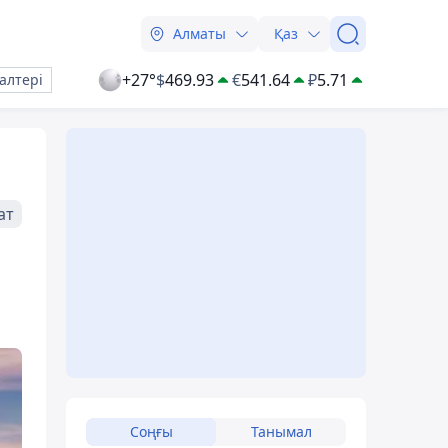
Алматы
Қаз
+27°
$
469.93
€
541.64
₽
5.71
алтері
ат
Соңғы
Танымал