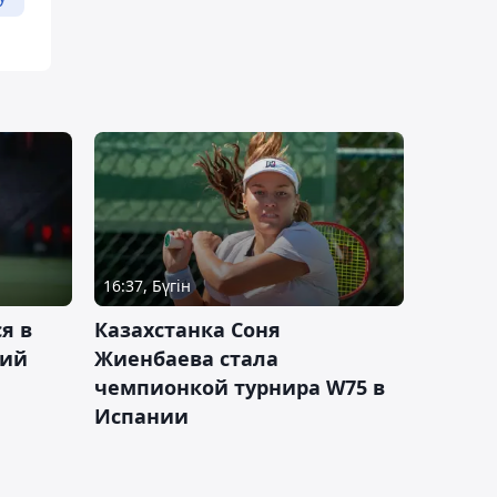
16:37, Бүгін
я в
Казахстанка Соня
кий
Жиенбаева стала
чемпионкой турнира W75 в
Испании