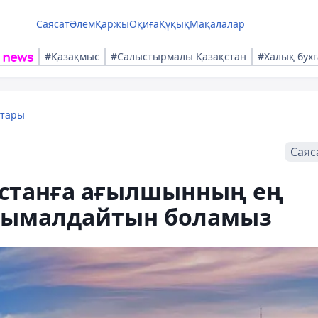
Саясат
Әлем
Қаржы
Оқиға
Құқық
Мақалалар
#Қазақмыс
#Салыстырмалы Қазақстан
#Халық бухг
қтары
Саяс
қстанға ағылшынның ең
асымалдайтын боламыз