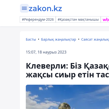
#Референдум-2026
#Қазақстан мақтанышы
Басты
Барлық жаңалықтар
Саясат жаңалы
15:07, 18 наурыз 2023
Клеверли: Біз Қаза
жақсы сиыр етін т