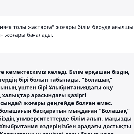
ияға толы жастарға" жоғары білім беруде ағылшы
ын жоғары бағалады.
е көмектескіміз келеді. Білім әрқашан біздің
ктердің бірі болып табылады. "Болашақ"
ының үштен бірі Ұлыбританиядағы оқу
 халықтар арасындағы қазіргі
сындай жоғары деңгейде болған емес.
болашағын басқаратын мыңдаған "Болашақ"
іздің университеттерде білім алып, маңызды
 Ұлыбритания өздеріңізбен арадағы достықты
 Қазақстанның сенімді досы болып қала