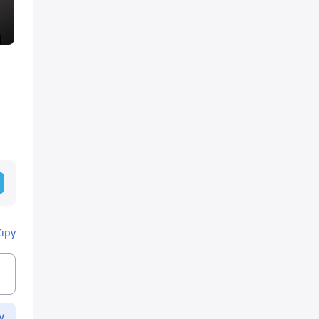
Кіру
у