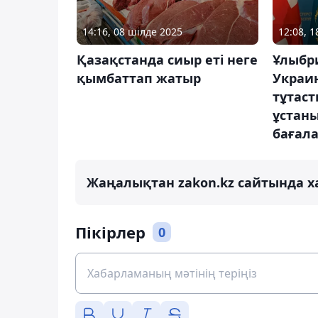
14:16, 08 шілде 2025
12:08, 
Қазақстанда сиыр еті неге
Ұлыбр
қымбаттап жатыр
Украи
тұтас
ұстан
бағал
Жаңалықтан zakon.kz сайтында х
Пікірлер
0