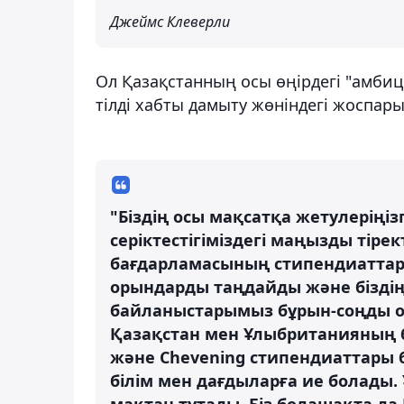
Джеймс Клеверли
Ол Қазақстанның осы өңірдегі "амбиц
тілді хабты дамыту жөніндегі жоспар
"Біздің осы мақсатқа жетулеріңізг
серіктестігіміздегі маңызды тіре
бағдарламасының стипендиаттар
орындарды таңдайды және біздің
байланыстарымыз бұрын-соңды о
Қазақстан мен Ұлыбританияның 
және Chevening стипендиаттары б
білім мен дағдыларға ие болады.
мақтан тұтады. Біз болашақта да