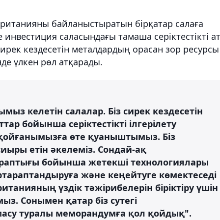
британияны байланыстыратын бірқатар салаға
е инвестиция саласындағы тамаша серіктестікті а
ирек кездесетін металдардың орасан зор ресурсы
інде үлкен рөл атқарады.
қымыз келетін салалар. Біз сирек кездесетін
тар бойынша серіктестікті ілгерілету
қойғанымызға өте қуаныштымыз. Біз
иыры етін әкелеміз. Сондай-ақ
араптығы бойынша жетекші технологиялары
ртараптандыруға және кеңейтуге көмектеседі
итанияның үздік тәжірибелерін біріктіру үшін
мыз. Сонымен қатар біз сутегі
асу туралы меморандумға қол қойдық".