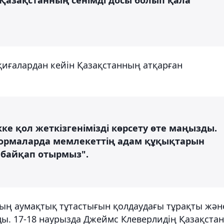
иғалардан кейін Қазақстанның атқарған
кке қол жеткізгенімізді көрсету өте маңызды.
формаларда мемлекеттің адам құқықтарын
 байқап отырмыз".
ың аумақтық тұтастығын қолдаудағы тұрақты жән
ы. 17-18 наурызда Джеймс Клеверлидің Қазақстан