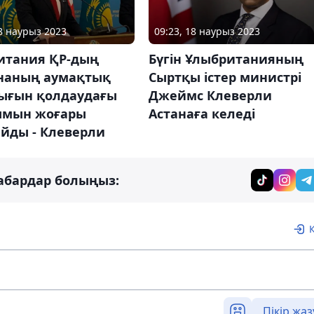
18 наурыз 2023
09:23, 18 наурыз 2023
итания ҚР-дың
Бүгін Ұлыбританияның
наның аумақтық
Сыртқы істер министрі
тығын қолдаудағы
Джеймс Клеверли
ымын жоғары
Астанаға келеді
айды - Клеверли
абардар болыңыз:
Пікір жаз