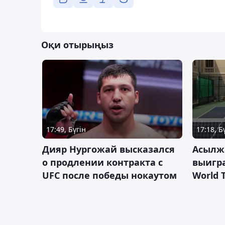
Оқи отырыңыз
17:49, Бүгін
17:18, Б
Дияр Нургожай высказался
Асылж
о продлении контракта с
выигр
UFC после победы нокаутом
World 