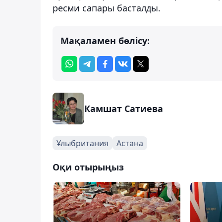
ресми сапары басталды.
Мақаламен бөлісу:
Камшат Сатиева
Ұлыбритания
Астана
Оқи отырыңыз