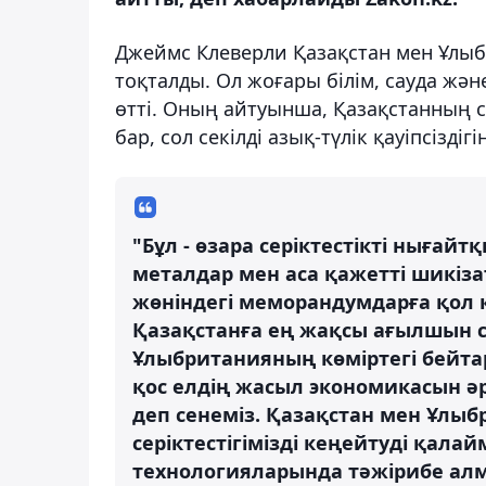
Джеймс Клеверли Қазақстан мен Ұлы
тоқталды. Ол жоғары білім, сауда жән
өтті. Оның айтуынша, Қазақстанның с
бар, сол секілді азық-түлік қауіпсіздіг
"Бұл - өзара серіктестікті нығайт
металдар мен аса қажетті шикізат
жөніндегі меморандумдарға қол 
Қазақстанға ең жақсы ағылшын с
Ұлыбританияның көміртегі бейт
қос елдің жасыл экономикасын ә
деп сенеміз. Қазақстан мен Ұлыбр
серіктестігімізді кеңейтуді қалай
технологияларында тәжірибе алм