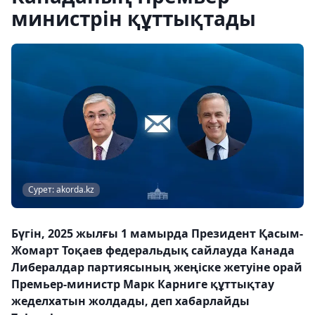
министрін құттықтады
Сурет: akorda.kz
Бүгін, 2025 жылғы 1 мамырда Президент Қасым-
Жомарт Тоқаев федеральдық сайлауда Канада
Либералдар партиясының жеңіске жетуіне орай
Премьер-министр Марк Карниге құттықтау
жеделхатын жолдады, деп хабарлайды