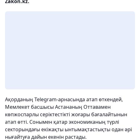
Zakon.kz.
Ақорданың Telegram-арнасында атап өткендей,
Мемлекет басшысы Астананың Оттавамен
көпжоспарлы серіктестікті жоғары бағалайтынын
атап өтті. Сонымен қатар экономиканың түрлі
секторындағы екіжақты ынтымақтастықты одан әрі
нығайтуға дайын екенін растады.