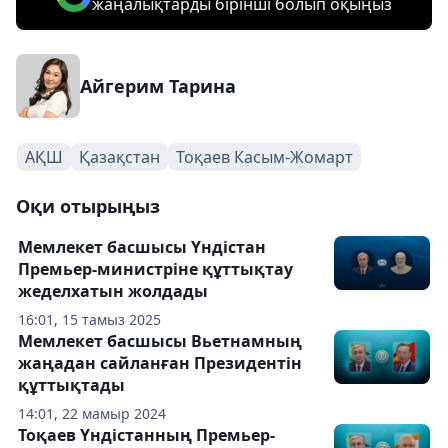
жаңалықтарды бірінші болып оқыңыз
Айгерим Тарина
АҚШ
Қазақстан
Тоқаев Касым-Жомарт
Оқи отырыңыз
Мемлекет басшысы Үндістан
Премьер-министріне құттықтау
жеделхатын жолдады
16:01, 15 тамыз 2025
Мемлекет басшысы Вьетнамның
жаңадан сайланған Президентін
құттықтады
14:01, 22 мамыр 2024
Тоқаев Үндістанның Премьер-