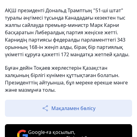
АҚШ президенті Дональд Трамптың "51-ші штат"
туралы әңгімесі тұсында Канададағы кезектен тыс
жалпы сайлауда премьер-министр Марк Карни
басқаратын Либералдық партия жеңіске жетті.
Карнидің партиясы федералды парламенттегі 343
орынның 168-ін жеңіп алды, бірақ бір партиялық
үкіметті құруға қажетті 172 мандатқа жетпей қалды.
Бұған дейін Тоқаев жерлестерін Қазақстан
халқының бірлігі күнімен құттықтаған болатын.
Президенттің айтуынша, бұл мереке ерекше мәнге
және мазмұнға толы.
Мақаламен бөлісу
Google-ға қосылып,