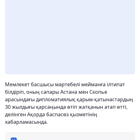
Мемлекет басшысы мәртебелі мейманға ілтипат
білдіріп, оның сапары Астана мен Скопье
арасындағы дипломатиялық қарым-қатынастардың
30 жылдығы қарсаңында өтіп жатқанын атап өтті,
делінген Ақорда баспасөз қызметінің
хабарламасында.