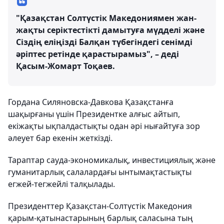
"Қазақстан Солтүстік Македониямен жан-
жақты серіктестікті дамытуға мүдделі және
Сіздің еліңізді Балқан түбегіндегі сенімді
әріптес ретінде қарастырамыз", – деді
Қасым-Жомарт Тоқаев.
Гордана Силяновска-Давкова Қазақстанға
шақырғаны үшін Президентке алғыс айтып,
екіжақты ықпалдастықты одан әрі нығайтуға зор
әлеует бар екенін жеткізді.
Тараптар сауда-экономикалық, инвестициялық және
гуманитарлық салалардағы ынтымақтастықты
егжей-тегжейлі талқылады.
Президенттер Қазақстан-Солтүстік Македония
қарым-қатынастарының барлық саласына тың