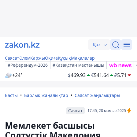
Қаз
Саясат
Әлем
Қаржы
Оқиға
Құқық
Мақалалар
#Референдум-2026
#Қазақстан мақтанышы
+24°
$
469.93
€
541.64
₽
5.71
Басты
Барлық жаңалықтар
Саясат жаңалықтары
Саясат
17:45, 28 мамыр 2025
Мемлекет басшысы
Солтүстік Македония