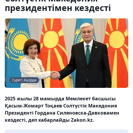
президентімен кездесті
Сурет: Ақорда
2025 жылы 28 мамырда Мемлекет басшысы
Қасым-Жомарт Тоқаев Солтүстік Македония
Президенті Гордана Силяновска-Давковамен
кездесті, деп хабарлайды Zakon.kz.