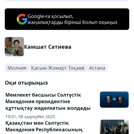
Google-ға қосылып,
жаңалықтарды бірінші болып оқыңыз
Камшат Сатиева
Молния
Қасым-Жомарт Тоқаев
Астана
Оқи отырыңыз
Мемлекет басшысы Солтүстік
Македония президентіне
құттықтау жеделхатын жолдады
19:01, 08 қыркүйек 2025
Қазақстан мен Солтүстік
Македония Республикасының