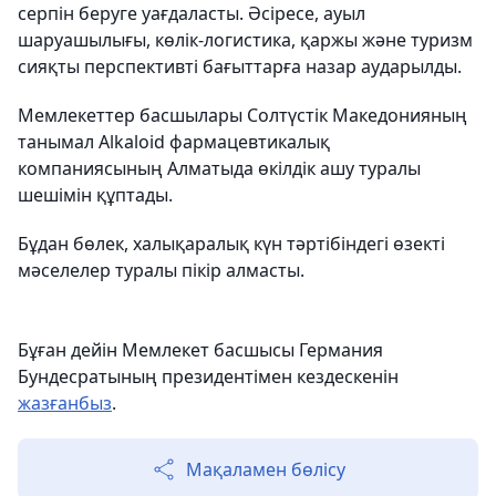
серпін беруге уағдаласты. Әсіресе, ауыл
шаруашылығы, көлік-логистика, қаржы және туризм
сияқты перспективті бағыттарға назар аударылды.
Мемлекеттер басшылары Солтүстік Македонияның
танымал Alkaloid фармацевтикалық
компаниясының Алматыда өкілдік ашу туралы
шешімін құптады.
Бұдан бөлек, халықаралық күн тәртібіндегі өзекті
мәселелер туралы пікір алмасты.
Бұған дейін Мемлекет басшысы Германия
Бундесратының президентімен кездескенін
жазғанбыз
.
Мақаламен бөлісу