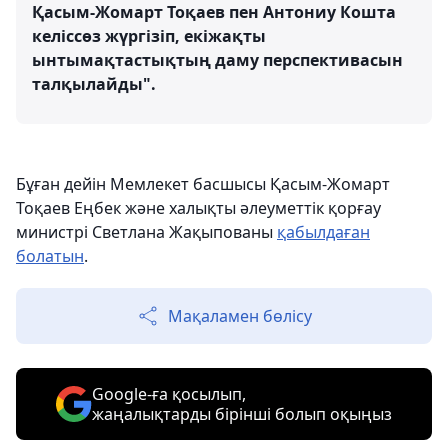
Қасым-Жомарт Тоқаев пен Антониу Кошта
келіссөз жүргізіп, екіжақты
ынтымақтастықтың даму перспективасын
талқылайды".
Бұған дейін Мемлекет басшысы Қасым-Жомарт
Тоқаев Еңбек және халықты әлеуметтік қорғау
министрі Светлана Жақыпованы
қабылдаған
болатын
.
Мақаламен бөлісу
Google-ға қосылып,
жаңалықтарды бірінші болып оқыңыз