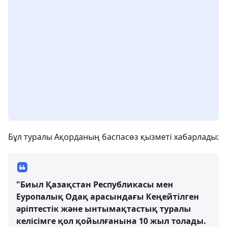
Бұл туралы Ақорданың баспасөз қызметі хабарлады:
"Биыл Қазақстан Республикасы мен
Еуропалық Одақ арасындағы Кеңейтілген
әріптестік және ынтымақтастық туралы
келісімге қол қойылғанына 10 жыл толады.