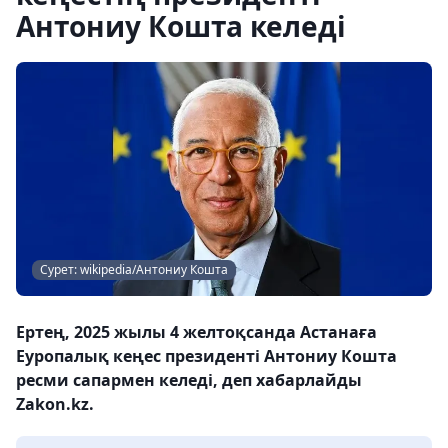
Антониу Кошта келеді
Сурет: wikipedia/Антониу Кошта
Ертең, 2025 жылы 4 желтоқсанда Астанаға
Еуропалық кеңес президенті Антониу Кошта
ресми сапармен келеді, деп хабарлайды
Zakon.kz.