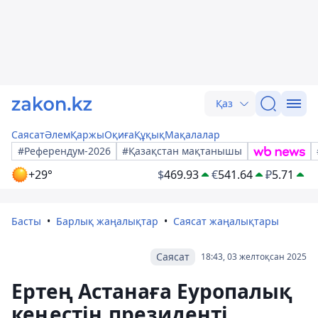
Қаз
Саясат
Әлем
Қаржы
Оқиға
Құқық
Мақалалар
#Референдум-2026
#Қазақстан мақтанышы
+29°
$
469.93
€
541.64
₽
5.71
Басты
Барлық жаңалықтар
Саясат жаңалықтары
Саясат
18:43, 03 желтоқсан 2025
Ертең Астанаға Еуропалық
кеңестің президенті