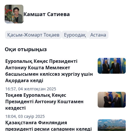
Камшат Сатиева
Қасым-Жомарт Тоқаев
Еуроодақ
Астана
Оқи отырыңыз
Еуропалық Кеңес Президенті
Антониу Кошта Мемлекет
басшысымен келіссөз жүргізу үшін
Ақордаға келді
16:57, 04 желтоқсан 2025
Тоқаев Еуропалық Кеңес
Президенті Антониу Коштамен
кездесті
18:04, 03 сәуір 2025
Қазақстанға Финляндия
президенті ресми сапармен келеді