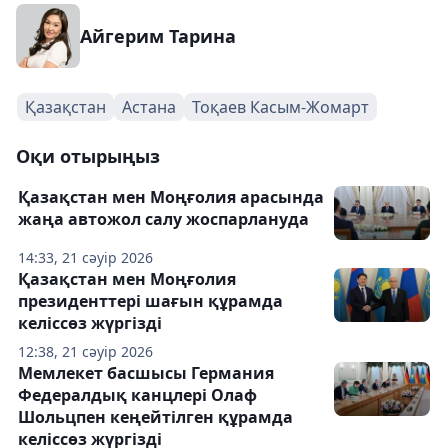
Айгерим Тарина
Қазақстан
Астана
Тоқаев Касым-Жомарт
Оқи отырыңыз
Қазақстан мен Моңғолия арасында
жаңа автожол салу жоспарлануда
14:33, 21 сәуір 2026
Қазақстан мен Моңғолия
президенттері шағын құрамда
келіссөз жүргізді
12:38, 21 сәуір 2026
Мемлекет басшысы Германия
Федералдық канцлері Олаф
Шольцпен кеңейтілген құрамда
келіссөз жүргізді