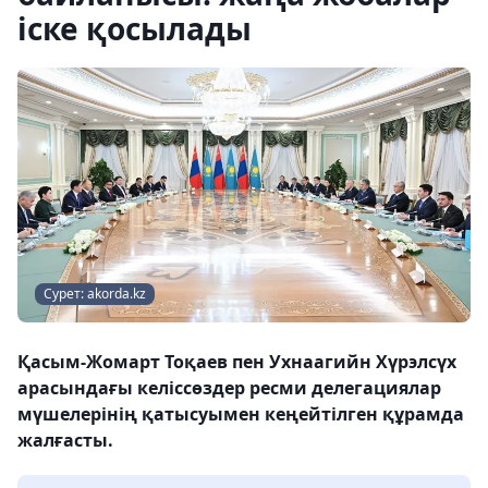
іске қосылады
Сурет: akorda.kz
Қасым-Жомарт Тоқаев пен Ухнаагийн Хүрэлсүх
арасындағы келіссөздер ресми делегациялар
мүшелерінің қатысуымен кеңейтілген құрамда
жалғасты.