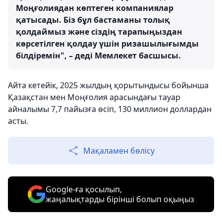
Моңғолиядан көптеген компаниялар
қатысады. Біз бұл бастаманы толық
қолдаймыз және сіздің тарапыңыздан
көрсетілген қолдау үшін ризашылығымды
білдіремін", – деді Мемлекет басшысы.
Айта кетейік, 2025 жылдың қорытындысы бойынша
Қазақстан мен Моңғолия арасындағы тауар
айналымы 7,7 пайызға өсіп, 130 миллион доллардан
асты.
Мақаламен бөлісу
Google-ға қосылып,
жаңалықтарды бірінші болып оқыңыз