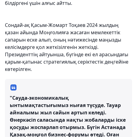
білдіргені үшін алғыс айтты.
Сондай-ақ Қасым-Жомарт Тоқаев 2024 жылдың
қазан айында Моңғолияға жасаған мемлекеттік
сапарын еске алып, оның нәтижесінде маңызды
келісімдерге қол жеткізілгенін жеткізді.
Президенттің айтуынша, бүгінде екі ел арасындағы
қарым-қатынас стратегиялық серіктестік деңгейіне
көтерілген.
"Сауда-экономикалық
ынтымақтастығымыз нығая түсуде. Тауар
айналымы жыл сайын артып келеді.
Өнеркәсіп саласында нақты жобаларды іске
қосуды жоспарлап отырмыз. Бүгін Астанада
Қазақ-моңғол бизнес-форумы өтеді. Оған