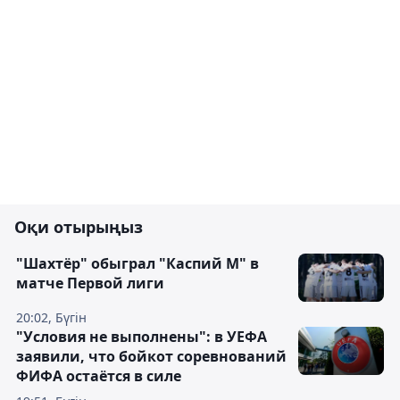
Оқи отырыңыз
"Шахтёр" обыграл "Каспий М" в
матче Первой лиги
20:02, Бүгін
"Условия не выполнены": в УЕФА
заявили, что бойкот соревнований
ФИФА остаётся в силе