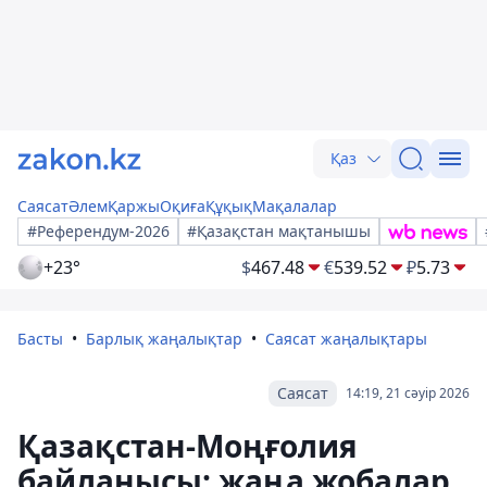
Қаз
Саясат
Әлем
Қаржы
Оқиға
Құқық
Мақалалар
#Референдум-2026
#Қазақстан мақтанышы
+23°
$
467.48
€
539.52
₽
5.73
Басты
Барлық жаңалықтар
Саясат жаңалықтары
Саясат
14:19, 21 сәуір 2026
Қазақстан-Моңғолия
байланысы: жаңа жобалар