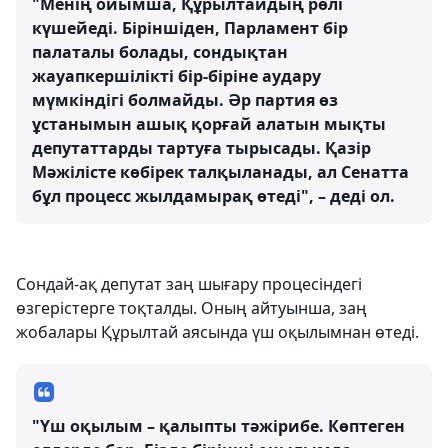
"Менің ойымша, Құрылтайдың рөлі
күшейеді. Біріншіден, Парламент бір
палаталы болады, сондықтан
жауапкершілікті бір-біріне аудару
мүмкіндігі болмайды. Әр партия өз
ұстанымын ашық қорғай алатын мықты
депутаттарды тартуға тырысады. Қазір
Мәжілісте көбірек талқыланады, ал Сенатта
бұл процесс жылдамырақ өтеді", – деді ол.
Сондай-ақ депутат заң шығару процесіндегі
өзгерістерге тоқталды. Оның айтуынша, заң
жобалары Құрылтай аясында үш оқылымнан өтеді.
"Үш оқылым – қалыпты тәжірибе. Көптеген