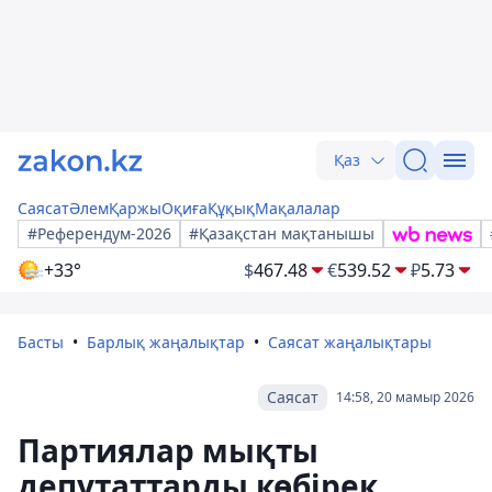
Қаз
Саясат
Әлем
Қаржы
Оқиға
Құқық
Мақалалар
#Референдум-2026
#Қазақстан мақтанышы
+33°
$
467.48
€
539.52
₽
5.73
Басты
Барлық жаңалықтар
Саясат жаңалықтары
Саясат
14:58, 20 мамыр 2026
Партиялар мықты
депутаттарды көбірек