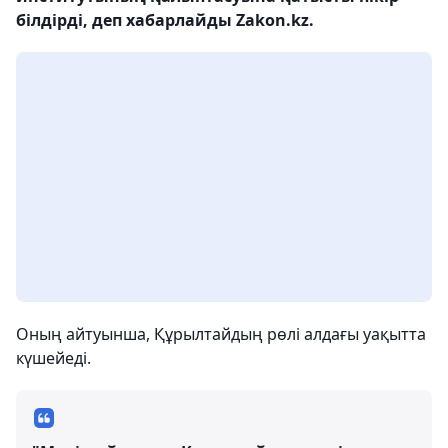
білдірді, деп хабарлайды Zakon.kz.
Оның айтуынша, Құрылтайдың рөлі алдағы уақытта
күшейеді.