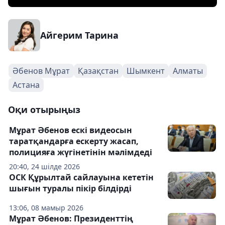
Айгерим Тарина
Әбенов Мұрат
Қазақстан
Шымкент
Алматы
Астана
Оқи отырыңыз
Мұрат Әбенов ескі видеосын
таратқандарға ескерту жасап,
полицияға жүгінетінін мәлімдеді
20:40, 24 шілде 2026
ОСК Құрылтай сайлауына кететін
шығын туралы пікір білдірді
13:06, 08 мамыр 2026
Мұрат Әбенов: Президенттің