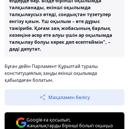
елдерде бар. Бізде бірінші оқылымда
талқыланады, екінші оқылымда
талқылаусыз өтеді, сондықтан түзетулер
енгізу қиын. Үш оқылым – өте дұрыс
тәжірибе. Қоғам заң жобасының барлық
кезеңіне әсер ете алуы үшін әр оқылымда
талқылау болуы керек деп есептеймін", –
деді депутат.
Бұған дейін Парламент Құрылтай туралы
конституциялық заңды екінші оқылымда
қабылдаған болатын.
Мақаламен бөлісу
Google-ға қосылып,
жаңалықтарды бірінші болып оқыңыз