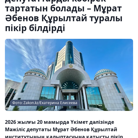
тартатын болады – Мұрат
Әбенов Құрылтай туралы
пікір білдірді
Фото: Zakon.kz/Екатерина Елисеева
2026 жылғы 20 мамырда Үкімет дәлізінде
Мәжіліс депутаты Мұрат Әбенов Құрылтай
институтының қалыптасуына қатысты пікір