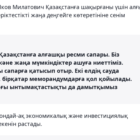
 Яков Милатович Қазақстанға шақырғаны үшін алғ
ріктестікті жаңа деңгейге көтеретініне сенім
 Қазақстанға алғашқы ресми сапары. Біз
не жаңа мүмкіндіктер ашуға ниеттіміз.
ы сапарға қатысып отыр. Екі елдің сауда
п, бірқатар меморандумдарға қол қойылады.
дағы ынтымақтастықты да дамытқымыз
 сондай-ақ экономикалық және инвестициялық
кенін растады.