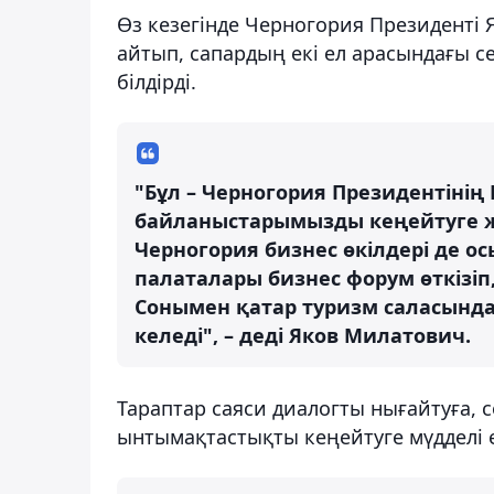
Өз кезегінде Черногория Президенті
айтып, сапардың екі ел арасындағы се
білдірді.
"Бұл – Черногория Президентінің
байланыстарымызды кеңейтуге жә
Черногория бизнес өкілдері де ос
палаталары бизнес форум өткізі
Сонымен қатар туризм саласын
келеді", – деді Яков Милатович.
Тараптар саяси диалогты нығайтуға,
ынтымақтастықты кеңейтуге мүдделі е