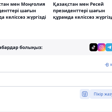
стан мен Моңғолия
Қазақстан мен Ресей
денттері шағын
президенттері шағын
а келіссөз жүргізді
құрамда келіссөз жүргіз
абардар болыңыз:
Пікір жаз