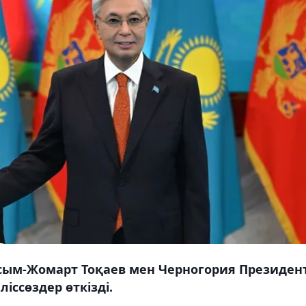
сым-Жомарт Тоқаев мен Черногория Президент
ссөздер өткізді.