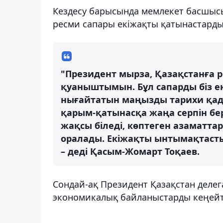
Кездесу барысында мемлекет басшысы
ресми сапары екіжақты қатынастарды 
"Президент мырза, Қазақстанға р
қуаныштымын. Бұл сапарды біз е
нығайтатын маңызды тарихи қада
қарым-қатынасқа жаңа серпін бе
жақсы біледі, көптеген азаматта
оралады. Екіжақты ынтымақтастық
– деді Қасым-Жомарт Тоқаев.
Сондай-ақ Президент Қазақстан делег
экономикалық байланыстарды кеңейтуг