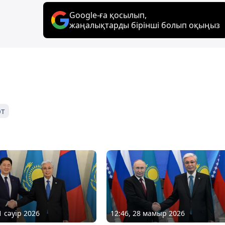
Google-ға қосылып,
жаңалықтарды бірінші болып оқыңыз
рт
1 сәуір 2026
12:46, 28 мамыр 2026