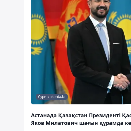
Сурет: akorda.kz
Астанада Қазақстан Президенті Қа
Яков Милатович шағын құрамда келі