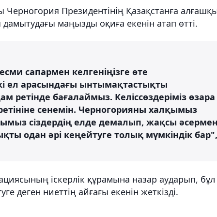
 Черногория Президентінің Қазақстанға алғашқ
дамытудағы маңызды оқиға екенін атап өтті.
есми сапармен келгеніңізге өте
кі ел арасындағы ынтымақтастықты
м ретінде бағалаймыз. Келіссөздеріміз өзара
ретініне сенемін. Черногорияны халқымыз
рымыз сіздердің елде демалып, жақсы әсерме
ты одан әрі кеңейтуге толық мүмкіндік бар"
ациясының іскерлік құрамына назар аударып, бұл
е деген ниеттің айғағы екенін жеткізді.