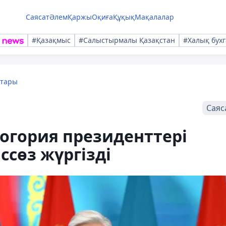
Саясат
Әлем
Қаржы
Оқиға
Құқық
Мақалалар
#Қазақмыс
#Салыстырмалы Қазақстан
#Халық бухг
қтары
Саяс
огория президенттері
ссөз жүргізді