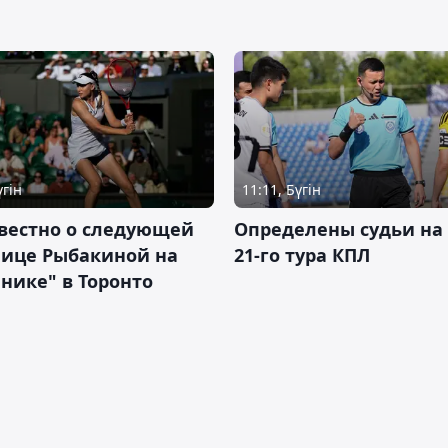
үгін
11:11, Бүгін
вестно о следующей
Определены судьи на
нице Рыбакиной на
21-го тура КПЛ
нике" в Торонто