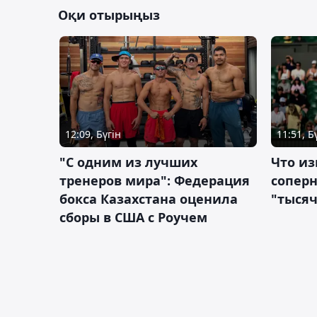
Оқи отырыңыз
12:09, Бүгін
11:51, Б
"С одним из лучших
Что из
тренеров мира": Федерация
сопер
бокса Казахстана оценила
"тысяч
сборы в США с Роучем