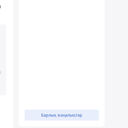
ы
н
,
Барлық жаңалықтар