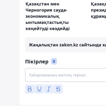
Қазақстан мен
Қазақ
Черногория сауда-
прези
экономикалық
құрамд
ынтымақтастықты
кеңейтуді көздейді
Жаңалықтан zakon.kz сайтында х
Пікірлер
0