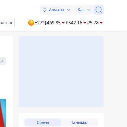
Алматы
Қаз
+27°
$
469.85
€
542.16
₽
5.78
алтері
ат
Соңғы
Танымал