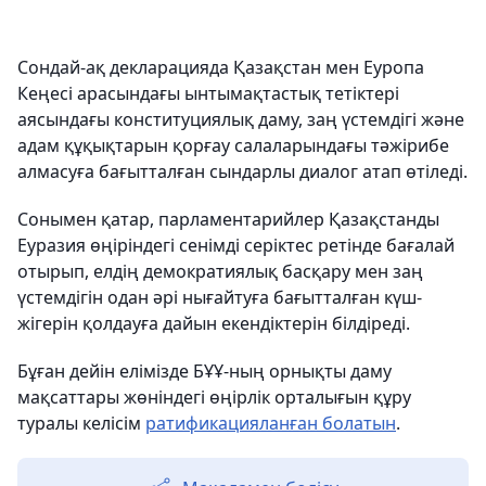
Сондай-ақ декларацияда Қазақстан мен Еуропа
Кеңесі арасындағы ынтымақтастық тетіктері
аясындағы конституциялық даму, заң үстемдігі және
адам құқықтарын қорғау салаларындағы тәжірибе
алмасуға бағытталған сындарлы диалог атап өтіледі.
Сонымен қатар, парламентарийлер Қазақстанды
Еуразия өңіріндегі сенімді серіктес ретінде бағалай
отырып, елдің демократиялық басқару мен заң
үстемдігін одан әрі нығайтуға бағытталған күш-
жігерін қолдауға дайын екендіктерін білдіреді.
Бұған дейін елімізде БҰҰ-ның орнықты даму
мақсаттары жөніндегі өңірлік орталығын құру
туралы келісім
ратификацияланған болатын
.