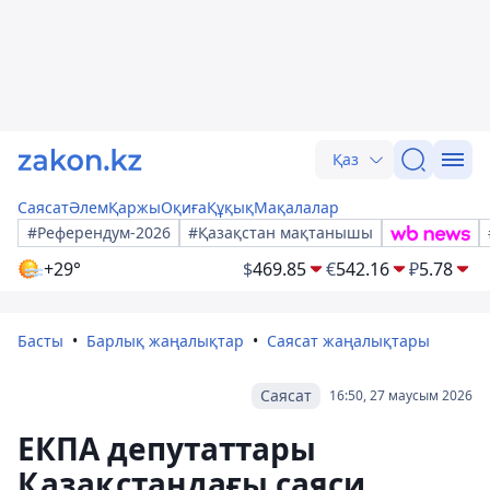
Қаз
Саясат
Әлем
Қаржы
Оқиға
Құқық
Мақалалар
#Референдум-2026
#Қазақстан мақтанышы
+29°
$
469.85
€
542.16
₽
5.78
Басты
Барлық жаңалықтар
Саясат жаңалықтары
Саясат
16:50, 27 маусым 2026
ЕКПА депутаттары
Қазақстандағы саяси