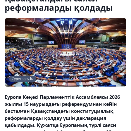
реформаларды қолдады
Сурет: gov.kz
Еуропа Кеңесі Парламенттік Ассамблеясы 2026
жылғы 15 наурыздағы референдумнан кейін
басталған Қазақстандағы конституциялық
реформаларды қолдау үшін декларация
қабылдады. Құжатқа Еуропаның түрлі саяси