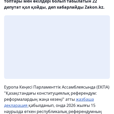
топтары мен өкілдері болып табылатын 22
депутат қол қойды, деп хабарлайды Zakon.kz.
Еуропа Кеңесі Парламенттік Ассамблеясында (ЕКПА)
"Қазақстандағы конституциялық референдум:
реформалардың жаңа кезеңі" атты
жазбаша
декларация
қабылданып, онда 2026 жылғы 15
наурызда өткен республикалық референдумның