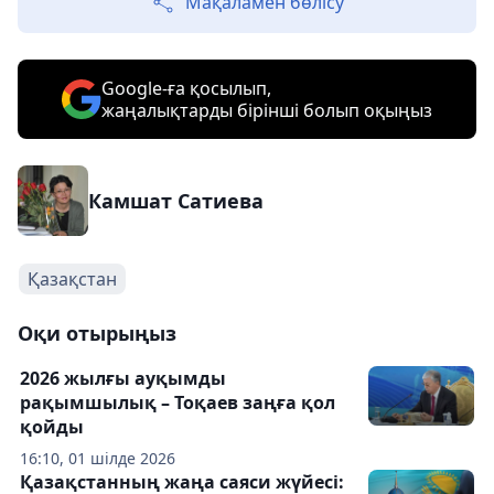
Мақаламен бөлісу
Google-ға қосылып,
жаңалықтарды бірінші болып оқыңыз
Камшат Сатиева
Қазақстан
Оқи отырыңыз
2026 жылғы ауқымды
рақымшылық – Тоқаев заңға қол
қойды
16:10, 01 шілде 2026
Қазақстанның жаңа саяси жүйесі: