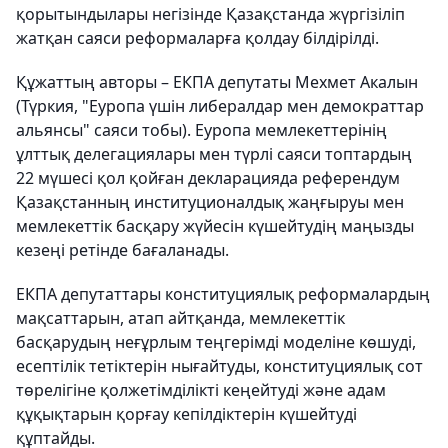
қорытындылары негізінде Қазақстанда жүргізіліп
жатқан саяси реформаларға қолдау білдірілді.
Құжаттың авторы – ЕКПА депутаты Мехмет Акалын
(Түркия, "Еуропа үшін либералдар мен демократтар
альянсы" саяси тобы). Еуропа мемлекеттерінің
ұлттық делегациялары мен түрлі саяси топтардың
22 мүшесі қол қойған декларацияда референдум
Қазақстанның институционалдық жаңғыруы мен
мемлекеттік басқару жүйесін күшейтудің маңызды
кезеңі ретінде бағаланады.
ЕКПА депутаттары конституциялық реформалардың
мақсаттарын, атап айтқанда, мемлекеттік
басқарудың неғұрлым теңгерімді моделіне көшуді,
есептілік тетіктерін нығайтуды, конституциялық сот
төрелігіне қолжетімділікті кеңейтуді және адам
құқықтарын қорғау кепілдіктерін күшейтуді
құптайды.