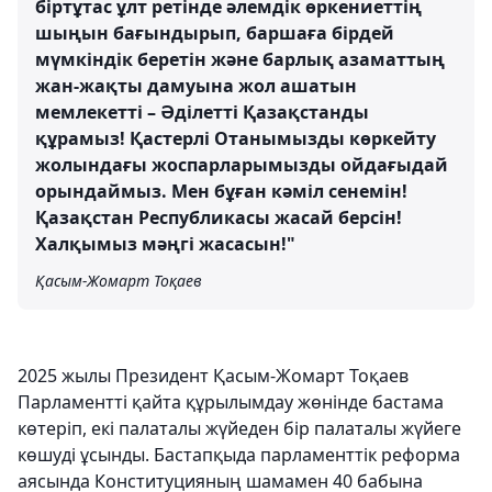
біртұтас ұлт ретінде әлемдік өркениеттің
шыңын бағындырып, баршаға бірдей
мүмкіндік беретін және барлық азаматтың
жан-жақты дамуына жол ашатын
мемлекетті – Әділетті Қазақстанды
құрамыз! Қастерлі Отанымызды көркейту
жолындағы жоспарларымызды ойдағыдай
орындаймыз. Мен бұған кәміл сенемін!
Қазақстан Республикасы жасай берсін!
Халқымыз мәңгі жасасын!"
Қасым-Жомарт Тоқаев
2025 жылы Президент Қасым-Жомарт Тоқаев
Парламентті қайта құрылымдау жөнінде бастама
көтеріп, екі палаталы жүйеден бір палаталы жүйеге
көшуді ұсынды. Бастапқыда парламенттік реформа
аясында Конституцияның шамамен 40 бабына