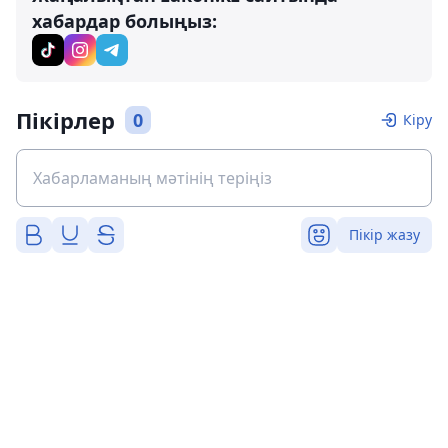
хабардар болыңыз:
Пікірлер
0
Кіру
Пікір жазу