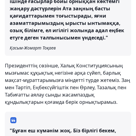
ішінде ғасырлар бойы орныққан көктемгі
жаңару дәстүрлерін Ата заңның басты
қағидаттарымен тоғыстырады, яғни
азаматтарымыздың ырысты ынтымаққа,
озық білімге, ел игілігі жолында адал еңбек
етуге деген талпынысымен үндеседі."
Қасым-Жомарт Тоқаев
Президенттің сөзінше, Халық Конституциясының
мызғымас құқықтық негізіне арқа сүйеп, барлық
мақсат-мұраттарымызға міндетті түрде жетеміз. Заң
мен Тәртіп, Еңбексүйгіштік пен Өрлеу, Тазалық пен
Табиғатты аялау сынды жасампаздық
құндылықтарын қоғамда берік орнықтырамыз.
"Бұған еш күмәнім жоқ. Біз бірлігі бекем,