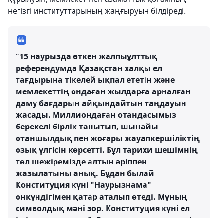
негізгі институттарының жаңғыруын білдіреді.
"15 наурызда өткен жалпыұлттық
референдумда Қазақстан халқы ел
тағдырына тікелей ықпал ететін және
мемлекеттің ондаған жылдарға арналған
даму бағдарын айқындайтын таңдауын
жасады. Миллиондаған отандасымыз
берекелі бірлік танытып, шынайы
отаншылдық пен жоғары жауапкершіліктің
озық үлгісін көрсетті. Бұл тарихи шешімнің
төл шежіремізде алтын әріппен
жазылатыны анық. Бұдан былай
Конституция күні "Наурызнама"
онкүндігімен қатар аталып өтеді. Мұның
символдық мәні зор. Конституция күні ел