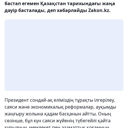
бастап егемен Қазақстан тарихындағы жаңа
дәуір басталады, деп хабарлайды Zakon.kz.
Президент сондай-ақ еліміздің тұрақты ілгерілеу,
саяси және экономикалық реформалар, ауқымды
жаңғыру жолына қадам басқанын айтты. Оның
сөзінше, бұл күн саяси жүйенің түбегейлі қайта
құрылуын, мемлекет пен азаматтық қоғамның