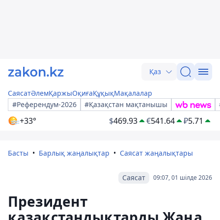
Қаз
Саясат
Әлем
Қаржы
Оқиға
Құқық
Мақалалар
#Референдум-2026
#Қазақстан мақтанышы
+33°
$
469.93
€
541.64
₽
5.71
Басты
Барлық жаңалықтар
Саясат жаңалықтары
Саясат
09:07, 01 шілде 2026
Президент
қазақстандықтарды Жаңа