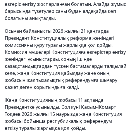
өзгеріс енгізу жоспарланған болатын. Алайда жұмыс
барысында түзетулер саны бұдан әлдеқайда көп
болатыны анықталды.
Осыған байланысты 2026 жылғы 21 қаңтарда
Президент Конституциялық реформа жөніндегі
комиссияны құру туралы жарлыққа қол қойды.
Комиссия мүшелері Конституцияға өзгерістер енгізу
жөніндегі ұсыныстарды, соның ішінде
қазақстандықтардан түскен бастамаларды талқылай
келе, жаңа Конституция қабылдау және оның
жобасын жалпыхалықтық референдумға шығару
қажет деген қорытындыға келді.
Жаңа Конституцияның жобасы 11 ақпанда
Президентке ұсынылды. Сол күні Қасым-Жомарт
Тоқаев 2026 жылғы 15 наурызда жаңа Конституция
жобасы бойынша республикалық референдум
өткізу туралы жарлыққа қол қойды.