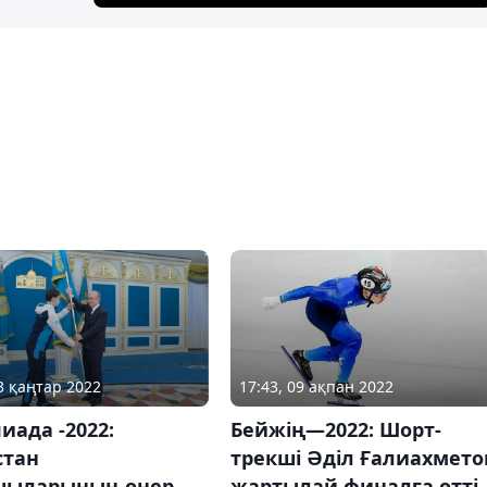
23 қаңтар 2022
17:43, 09 ақпан 2022
ада -2022:
Бейжің—2022: Шорт-
стан
трекші Әділ Ғалиахмето
шыларының өнер
жартылай финалға өтті