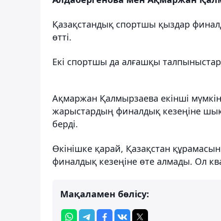
Қазақстандық спортшы қыздар финалды
өтті.
Екі спортшы да алғашқы талпыныстары
Ақмаржан Қалмырзаева екінші мүмкінд
жарыстардың финалдық кезеңіне шықты
берді.
Өкінішке қарай, Қазақстан құрамас
финалдық кезеңіне өте алмады. Ол кв
Мақаламен бөлісу: