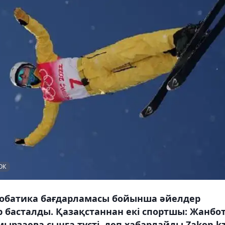
ОК
робатика бағдарламасы бойынша әйелдер
р басталды. Қазақстаннан екі спортшы: Жанбо
рзаева сынға түсті, деп хабарлайды Zakon.kz