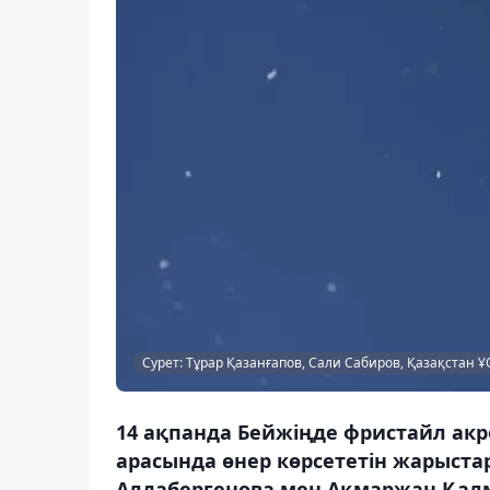
Сурет: Тұрар Қазанғапов, Сали Сабиров, Қазақстан Ұ
14 ақпанда Бейжіңде фристайл ак
арасында өнер көрсететін жарыста
Алдабергенова мен Ақмаржан Қалмы