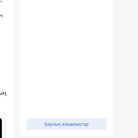
н
тың
Барлық жаңалықтар