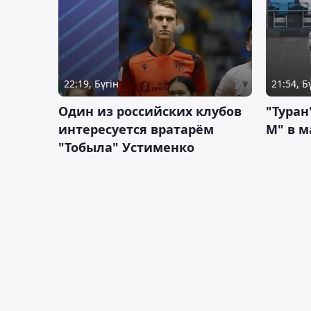
22:19, Бүгін
21:54, Б
Один из российских клубов
"Туран
интересуется вратарём
М" в м
"Тобыла" Устименко