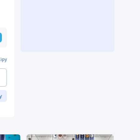
Кіру
у