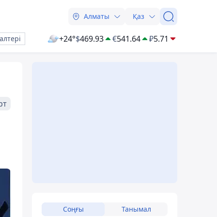
Алматы
Қаз
+24°
$
469.93
€
541.64
₽
5.71
алтері
рт
Соңғы
Танымал