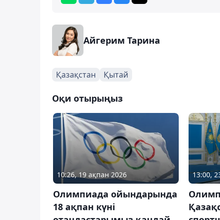
Айгерим Тарина
Қазақстан
Қытай
Оқи отырыңыз
10:26, 19 ақпан 2026
13:00, 
Олимпиада ойындарында
Олимпи
18 ақпан күні
Қазақ
отандастарымыз қандай
спорт