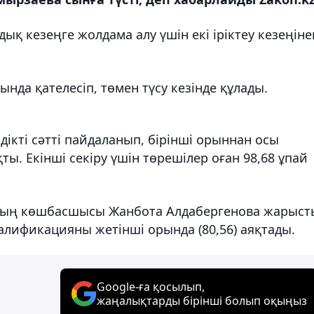
қ кезеңге жолдама алу үшін екі іріктеу кезеңіне
нда қателесіп, төмен түсу кезінде құлады.
ікті сәтті пайдаланып, бірінші орыннан осы
. Екінші секіру үшін төрешілер оған 98,68 ұпай
ының көшбасшысы Жанбота Алдабергенова жарыс
алификацияны жетінші орында (80,56) аяқтады.
Google-ға қосылып,
жаңалықтарды бірінші болып оқыңыз