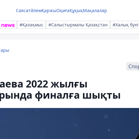
Саясат
Әлем
Қаржы
Оқиға
Құқық
Мақалалар
#Қазақмыс
#Салыстырмалы Қазақстан
#Халық бухг
тары
Спо
аева 2022 жылғы
рында финалға шықты