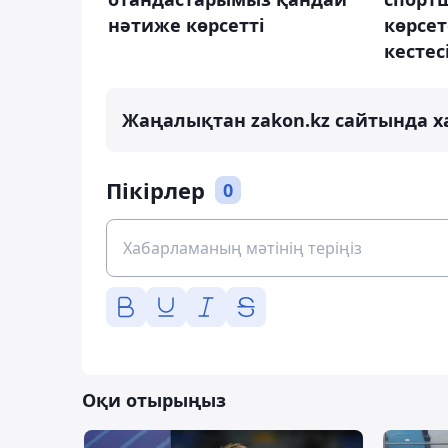
нәтиже көрсетті
көрсе
кестес
Жаңалықтан zakon.kz сайтында х
Пікірлер
0
Оқи отырыңыз