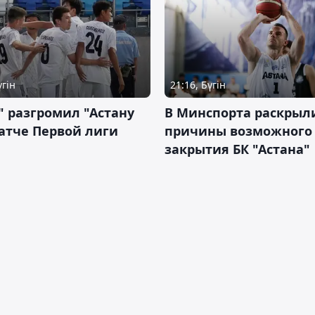
үгін
21:16, Бүгін
" разгромил "Астану
В Минспорта раскрыл
атче Первой лиги
причины возможного
закрытия БК "Астана"