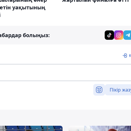
тетін уақытының
і
абардар болыңыз:
Пікір жаз