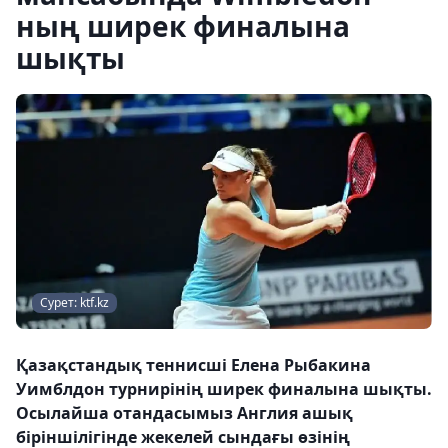
ның ширек финалына
шықты
Сурет: ktf.kz
Қазақстандық теннисші Елена Рыбакина
Уимблдон турнирінің ширек финалына шықты.
Осылайша отандасымыз Англия ашық
біріншілігінде жекелей сындағы өзінің