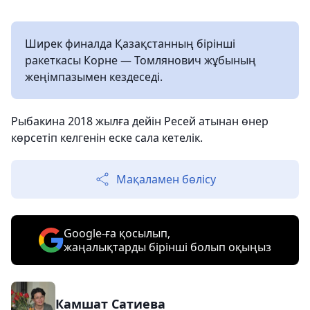
Ширек финалда Қазақстанның бірінші
ракеткасы Корне — Томлянович жұбының
жеңімпазымен кездеседі.
Рыбакина 2018 жылға дейін Ресей атынан өнер
көрсетіп келгенін еске сала кетелік.
Мақаламен бөлісу
Google-ға қосылып,
жаңалықтарды бірінші болып оқыңыз
Камшат Сатиева