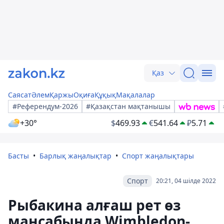
Қаз
Саясат
Әлем
Қаржы
Оқиға
Құқық
Мақалалар
#Референдум-2026
#Қазақстан мақтанышы
+30°
$
469.93
€
541.64
₽
5.71
Басты
Барлық жаңалықтар
Спорт жаңалықтары
Спорт
20:21, 04 шілде 2022
Рыбакина алғаш рет өз
мансабында Wimbledon-