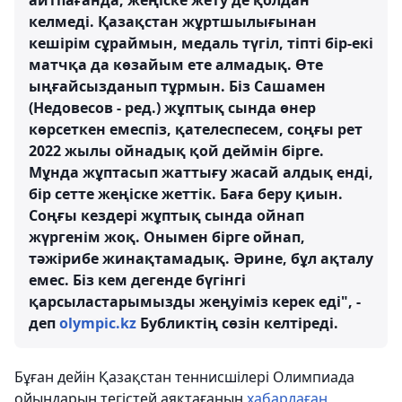
айтпағанда, жеңіске жету де қолдан
келмеді. Қазақстан жұртшылығынан
кешірім сұраймын, медаль түгіл, тіпті бір-екі
матчқа да көзайым ете алмадық. Өте
ыңғайсызданып тұрмын. Біз Сашамен
(Недовесов - ред.) жұптық сында өнер
көрсеткен емеспіз, қателеспесем, соңғы рет
2022 жылы ойнадық қой деймін бірге.
Мұнда жұптасып жаттығу жасай алдық енді,
бір сетте жеңіске жеттік. Баға беру қиын.
Соңғы кездері жұптық сында ойнап
жүргенім жоқ. Онымен бірге ойнап,
тәжірибе жинақтамадық. Әрине, бұл ақталу
емес. Біз кем дегенде бүгінгі
қарсыластарымызды жеңуіміз керек еді", -
деп
olympic.kz
Бубликтің сөзін келтіреді.
Бұған дейін Қазақстан теннисшілері Олимпиада
ойындарын тегістей аяқтағанын
хабарлаған