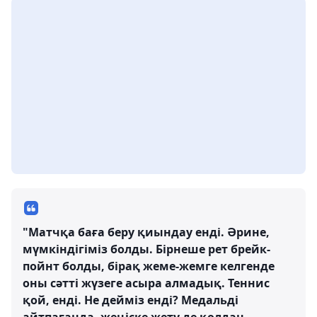
"Матчқа баға беру қиындау енді. Әрине,
мүмкіндігіміз болды. Бірнеше рет брейк-
пойнт болды, бірақ жеме-жемге келгенде
оны сәтті жүзеге асыра алмадық. Теннис
қой, енді. Не дейміз енді? Медальді