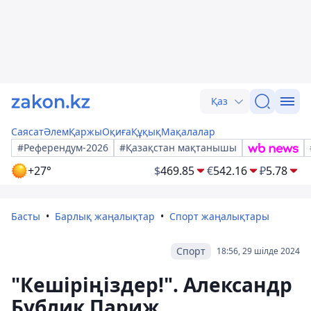
Қаз
Саясат
Әлем
Қаржы
Оқиға
Құқық
Мақалалар
#Референдум-2026
#Қазақстан мақтанышы
+27°
$
469.85
€
542.16
₽
5.78
Басты
Барлық жаңалықтар
Спорт жаңалықтары
Спорт
18:56, 29 шілде 2024
"Кешіріңіздер!". Александр
Бублик Париж