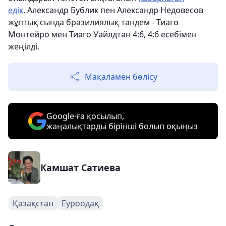
едік
. Александр Бублик пен Александр Недовесов
жұптық сында бразилиялық тандем - Тиаго
Монтейро мен Тиаго Уайлдтан 4:6, 4:6 есебімен
жеңілді.
Мақаламен бөлісу
Google-ға қосылып,
жаңалықтарды бірінші болып оқыңыз
Камшат Сатиева
Қазақстан
Еуроодақ