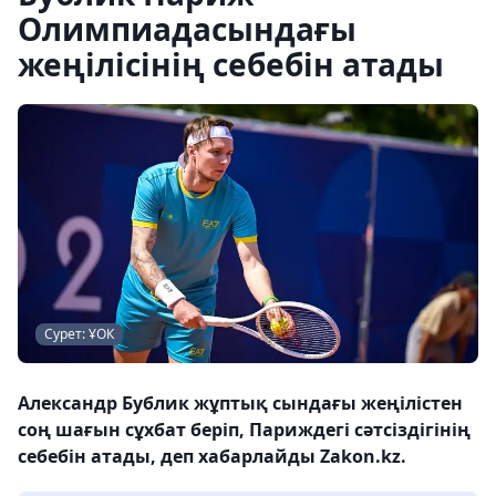
Олимпиадасындағы
жеңілісінің себебін атады
Сурет: ҰОК
Александр Бублик жұптық сындағы жеңілістен
соң шағын сұхбат беріп, Париждегі сәтсіздігінің
себебін атады, деп хабарлайды Zakon.kz.