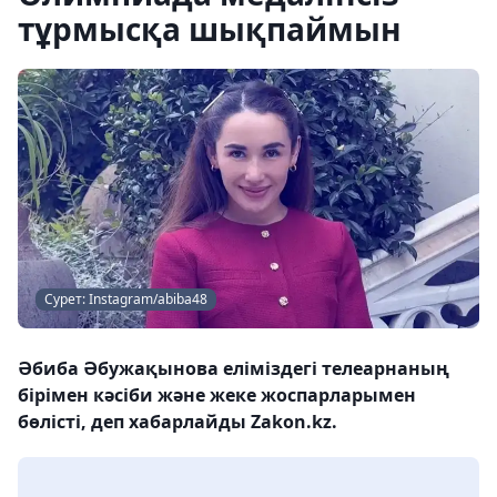
тұрмысқа шықпаймын
Сурет: Instagram/abiba48
Әбиба Әбужақынова еліміздегі телеарнаның
бірімен кәсіби және жеке жоспарларымен
бөлісті, деп хабарлайды Zakon.kz.