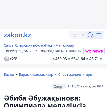
Қаз
Саясат
Әлем
Қаржы
Оқиға
Құқық
Мақалалар
#Референдум-2026
#Қазақстан мақтанышы
+23°
$
469.93
€
541.64
₽
5.71
Басты
Барлық жаңалықтар
Спорт жаңалықтары
Спорт
11:11, 02 желтоқсан 2024
Әбиба Әбужақынова:
Олимпиада медалінсіз