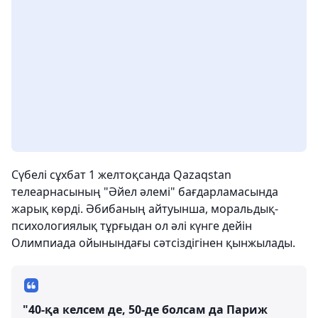
Сүбелі сұхбат 1 желтоқсанда Qazaqstan
телеарнасының "Әйел әлемі" бағдарламасында
жарық көрді. Әбибаның айтуынша, моральдық-
психологиялық тұрғыдан ол әлі күнге дейін
Олимпиада ойынындағы сәтсіздігінен қынжылады.
"40-қа келсем де, 50-де болсам да Париж