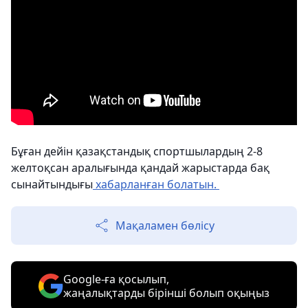
Бұған дейін қазақстандық спортшылардың 2-8
желтоқсан аралығында қандай жарыстарда бақ
сынайтындығы
хабарланған болатын.
Мақаламен бөлісу
Google-ға қосылып,
жаңалықтарды бірінші болып оқыңыз