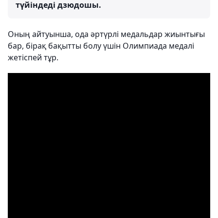
түйіндеді дзюдошы.
Оның айтуынша, ода әртүрлі медальдар жиынтығы
бар, бірақ бақытты болу үшін Олимпиада медалі
жетіспей тұр.