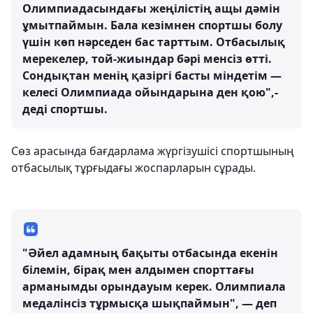
Олимпиадасындағы жеңілістің ащы дәмін
ұмытпаймын. Бала кезімнен спортшы болу
үшін көп нәрседен бас тарттым. Отбасылық
мерекелер, той-жиындар бәрі менсіз өтті.
Сондықтан менің қазіргі басты міндетім —
келесі Олимпиада ойындарына ден қою",-
деді спортшы.
Сөз арасында бағдарлама жүргізушісі спортшының
отбасылық тұрғыдағы жоспарларын сұрады.
"Әйел адамның бақыты отбасында екенін
білемін, бірақ мен алдымен спорттағы
арманымды орындауым керек. Олимпиала
медалінсіз тұрмысқа шықпаймын", — деп