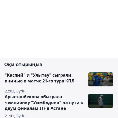
Оқи отырыңыз
"Каспий" и "Улытау" сыграли
вничью в матче 21-го тура КПЛ
22:03, Бүгін
Арыстанбекова обыграла
чемпионку "Уимблдона" на пути к
двум финалам ITF в Астане
21:41, Бүгін