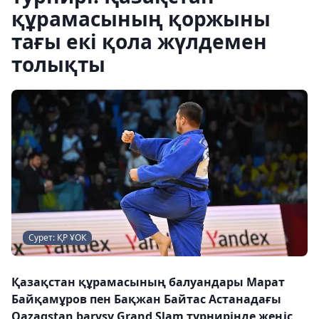
құрамасының қоржыны
тағы екі қола жүлдемен
толықты
Сурет: ҚР ҰОК
Қазақстан құрамасының балуандары Марат
Байқамұров пен Бақжан Байтас Астанадағы
Qazaqstan barysy Grand Slam турнирінде жеңіс