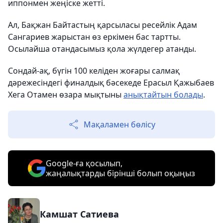
иппонмен жеңіске жетті.
Ал, Бақжан Байтастың қарсыласы ресейлік Адам
Сангариев жарыстан өз еркімен бас тартты.
Осылайша отандасымыз қола жүлдегер атанды.
Сондай-ақ, бүгін 100 келіден жоғары салмақ
дәрежесіндегі финалдық бәсекеде Ерасыл Қажыбаев
Хега Отамен өзара мықтыны
анықтайтын болады
.
Мақаламен бөлісу
Google-ға қосылып,
жаңалықтарды бірінші болып оқыңыз
Камшат Сатиева