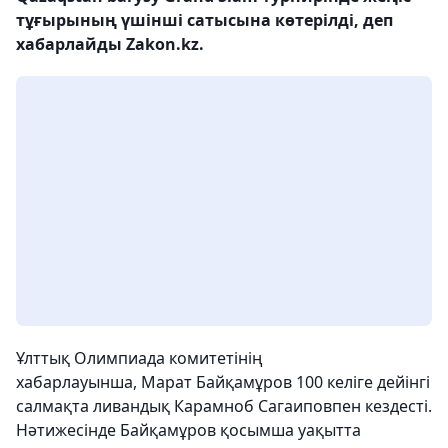
тұғырының үшінші сатысына көтерілді, деп
хабарлайды Zakon.kz.
Ұлттық Олимпиада комитетінің
хабарлауынша, Марат Байқамұров 100 келіге дейінгі
салмақта ливандық Карамноб Сагаиповпен кездесті.
Нәтижесінде Байқамұров қосымша уақытта