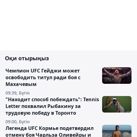
Оқи отырыңыз
Чемпион UFC Гейджи может
освободить титул ради боя с
Махачевым
09:39, Бүгін
"Находит способ побеждать": Tennis
Letter похвалил Рыбакину за
трудовую победу в Торонто
09:00, Бүгін
Легенда UFC Кормье подетвердил
отмену боя Чарльза Оливейры и