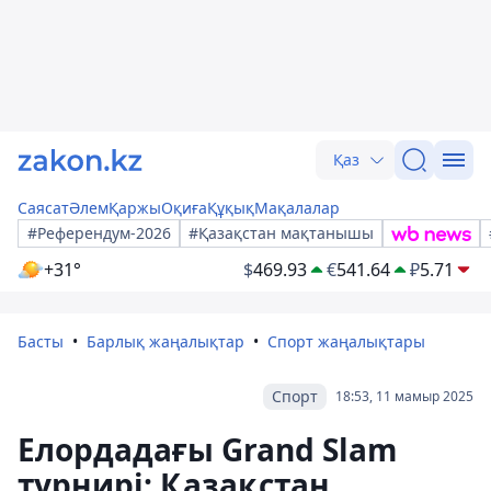
Қаз
Саясат
Әлем
Қаржы
Оқиға
Құқық
Мақалалар
#Референдум-2026
#Қазақстан мақтанышы
+31°
$
469.93
€
541.64
₽
5.71
Басты
Барлық жаңалықтар
Спорт жаңалықтары
Спорт
18:53, 11 мамыр 2025
Елордадағы Grand Slam
турнирі: Қазақстан