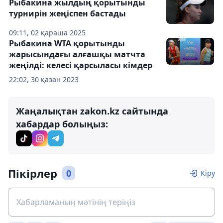
Рыбакина жылдың қорытынды
турнирін жеңіспен бастады
09:11, 02 қараша 2025
Рыбакина WTA қорытынды
жарысындағы алғашқы матчта
жеңілді: келесі қарсыласы кімдер
22:02, 30 қазан 2023
Жаңалықтан zakon.kz сайтында
хабардар болыңыз:
Пікірлер
0
Кіру