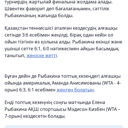
турнирдің жартылай финалына жолдама алады.
Швентек фаворит деп бағалағанымен, сәттілік
Рыбакинаның жағында болды.
Қазақстан теннисшісі аталған кездесудің алғашқы
сетінде 3:6 есебімен жеңілді, бірақ одан кейін ол
ойын тізгінін өз қолына алды. Рыбакина екінші және
үшінші сетте 6:1, 6:0 нәтижесімен айқын басымдық
танытып,
жеңіске жетті
.
Бұған дейін де Рыбакина топтық кезеңдегі алғашқы
ойында америкалық Аманда Анисимованы (WTA - 4-
орын) 6:3, 6:1 есебімен
жеңген болатын
.
Енді топтық кезеңнің соңғы матчында Елена
Рыбакина АҚШ спортшысы Мэдисон Кизбен (WTA –
7-орын) кездесетін болады.