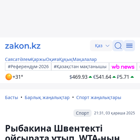
Қаз
Саясат
Әлем
Қаржы
Оқиға
Құқық
Мақалалар
#Референдум-2026
#Қазақстан мақтанышы
+31°
$
469.93
€
541.64
₽
5.71
Басты
Барлық жаңалықтар
Спорт жаңалықтары
Спорт
21:31, 03 қараша 2025
Рыбакина Швентекті
ойсырата ұтып, WTA-ның