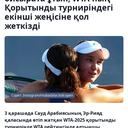
Қорытынды турниріндегі
екінші жеңісіне қол
жеткізді
Сурет: Instagram/mubadalacitidcopen
3 қарашада Сауд Арабиясының Эр-Рияд
қаласында өтіп жатқан WTA-2025 қорытынды
турнирінде WTA рейтингінде алтыншы