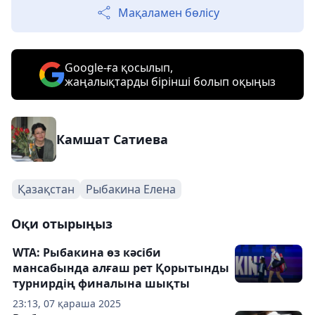
Мақаламен бөлісу
Google-ға қосылып,
жаңалықтарды бірінші болып оқыңыз
Камшат Сатиева
Қазақстан
Рыбакина Елена
Оқи отырыңыз
WTA: Рыбакина өз кәсіби
мансабында алғаш рет Қорытынды
турнирдің финалына шықты
23:13, 07 қараша 2025