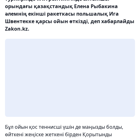
орындағы қазақстандық Елена Рыбакина
әлемнің екінші ракеткасы польшалық Ига
Швентекке қарсы ойын өткізді, деп хабарлайды
Zakon.kz.
Бұл ойын қос теннисші үшін де маңызды болды,
өйткені жеңіске жеткені бірден Қорытынды