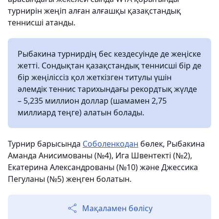
турнирін жеңіп алған алғашқы қазақстандық
теннисші атанды.
Рыбакина турнирдің бес кездесуінде де жеңіске
жетті. Сондықтан қазақстандық теннисші бір де
бір жеңіліссіз қол жеткізген титулы үшін
әлемдік теннис тарихындағы рекордтық жүлде
– 5,235 миллион доллар (шамамен 2,75
миллиард теңге) алатын болады.
Турнир барысында
Соболенкодан
бөлек, Рыбакина
Аманда Анисимованы (№4), Ига Швентекті (№2),
Екатерина Александрованы (№10) және Джессика
Пегуланы (№5) жеңген болатын.
Мақаламен бөлісу