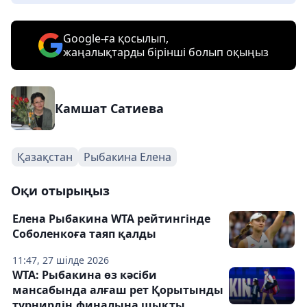
Google-ға қосылып,
жаңалықтарды бірінші болып оқыңыз
Камшат Сатиева
Қазақстан
Рыбакина Елена
Оқи отырыңыз
Елена Рыбакина WTA рейтингінде
Соболенкоға таяп қалды
11:47, 27 шілде 2026
WTA: Рыбакина өз кәсіби
мансабында алғаш рет Қорытынды
турнирдің финалына шықты