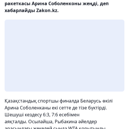
ракеткасы Арина Соболенконы жеңді, деп
хабарлайды Zakon.kz.
Қазақстандық спортшы финалда Беларусь өкілі
Арина Соболенканы екі сетте де тізе бүктірді.
Шешуші кездесу 6:3, 7:6 есебімен
аяқталды. Осылайша, Рыбакина әйелдер
арасындағы жекелей сында WTA қорытынды