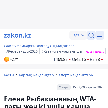
Қаз
Саясат
Әлем
Қаржы
Оқиға
Құқық
Мақалалар
#Референдум-2026
#Қазақстан мақтанышы
+27°
$
469.85
€
542.16
₽
5.78
Басты
Барлық жаңалықтар
Спорт жаңалықтары
Спорт
15:37, 09 қараша 2025
Елена Рыбакинаның WTA-
дағы жеңісі үшін қанша