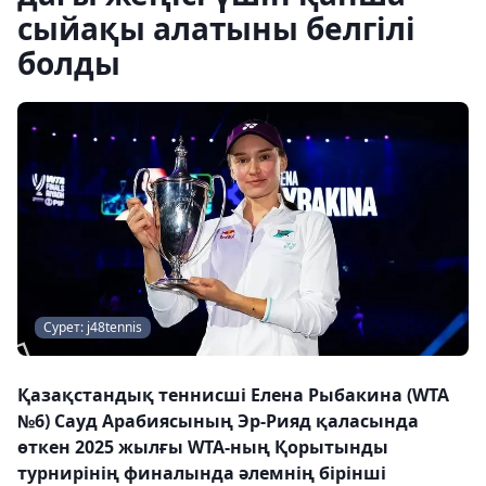
сыйақы алатыны белгілі
болды
Сурет: j48tennis
Қазақстандық теннисші Елена Рыбакина (WTA
№6) Сауд Арабиясының Эр-Рияд қаласында
өткен 2025 жылғы WTA-ның Қорытынды
турнирінің финалында әлемнің бірінші