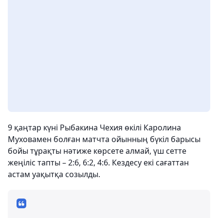
9 қаңтар күні Рыбакина Чехия өкілі Каролина
Муховамен болған матчта ойынның бүкіл барысы
бойы тұрақты нәтиже көрсете алмай, үш сетте
жеңіліс тапты – 2:6, 6:2, 4:6. Кездесу екі сағаттан
астам уақытқа созылды.