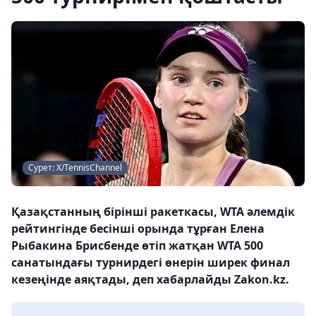
Сурет: X/TennisChannel
Қазақстанның бірінші ракеткасы, WTA әлемдік
рейтингінде бесінші орында тұрған Елена
Рыбакина Брисбенде өтіп жатқан WTA 500
санатындағы турнирдегі өнерін ширек финал
кезеңінде аяқтады, деп хабарлайды Zakon.kz.