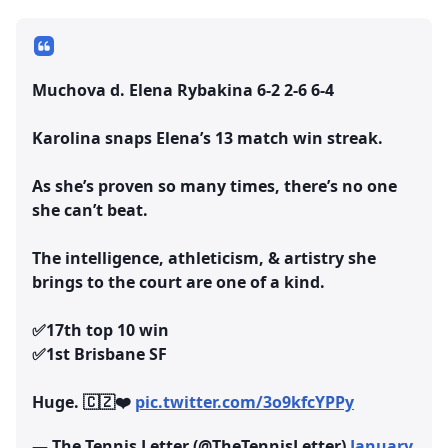
Muchova d. Elena Rybakina 6-2 2-6 6-4
Karolina snaps Elena’s 13 match win streak.
As she’s proven so many times, there’s no one
she can’t beat.
The intelligence, athleticism, & artistry she
brings to the court are one of a kind.
✅17th top 10 win
✅1st Brisbane SF
Huge. 🇨🇿❤️
pic.twitter.com/3o9kfcYPPy
— The Tennis Letter (@TheTennisLetter)
January