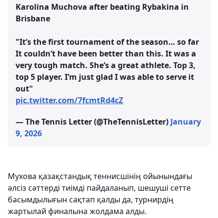
Karolina Muchova after beating Rybakina in
Brisbane
"It’s the first tournament of the season… so far
It couldn’t have been better than this. It was a
very tough match. She’s a great athlete. Top 3,
top 5 player. I’m just glad I was able to serve it
out"
pic.twitter.com/7fcmtRd4cZ
— The Tennis Letter (@TheTennisLetter)
January
9, 2026
Мухова қазақстандық теннисшінің ойынындағы
әлсіз сәттерді тиімді пайдаланып, шешуші сетте
басымдылығын сақтап қалды да, турнирдің
жартылай финалына жолдама алды.