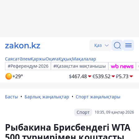
Қаз
Саясат
Әлем
Қаржы
Оқиға
Құқық
Мақалалар
#Референдум-2026
#Қазақстан мақтанышы
+29°
$
467.48
€
539.52
₽
5.73
Басты
Барлық жаңалықтар
Спорт жаңалықтары
Спорт
10:35, 09 қаңтар 2026
Рыбакина Брисбендегі WTA
500 турнирімен қоштасты