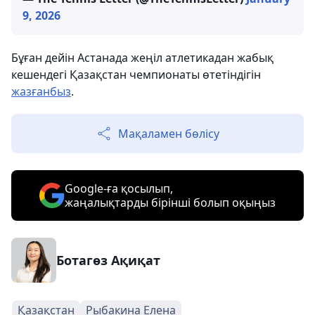
9, 2026
Бұған дейін Астанада жеңіл атлетикадан жабық
кешендегі Қазақстан чемпионаты өтетіндігін
жазғанбыз
.
Мақаламен бөлісу
Google-ға қосылып,
жаңалықтарды бірінші болып оқыңыз
Ботагөз Ақиқат
Қазақстан
Рыбакина Елена